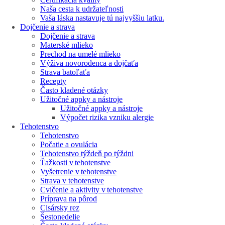
Naša cesta k udržateľnosti
Vaša láska nastavuje tú najvyššiu latku.
Dojčenie a strava
Dojčenie a strava
Materské mlieko
Prechod na umelé mlieko
Výživa novorodenca a dojčaťa
Strava batoľaťa
Recepty
Často kladené otázky
Užitočné appky a nástroje
Užitočné appky a nástroje
Výpočet rizika vzniku alergie
Tehotenstvo
Tehotenstvo
Počatie a ovulácia
Tehotenstvo týždeň po týždni
Ťažkosti v tehotenstve
Vyšetrenie v tehotenstve
Strava v tehotenstve
Cvičenie a aktivity v tehotenstve
Príprava na pôrod
Cisársky rez
Šestonedelie