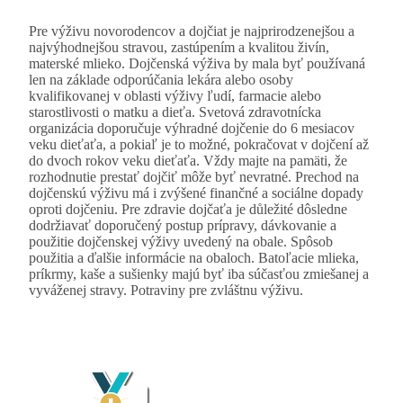
Pre výživu novorodencov a dojčiat je najprirodzenejšou a
najvýhodnejšou stravou, zastúpením a kvalitou živín,
materské mlieko. Dojčenská výživa by mala byť používaná
len na základe odporúčania lekára alebo osoby
kvalifikovanej v oblasti výživy ľudí, farmacie alebo
starostlivosti o matku a dieťa. Svetová zdravotnícka
organizácia doporučuje výhradné dojčenie do 6 mesiacov
veku dieťaťa, a pokiaľ je to možné, pokračovat v dojčení až
do dvoch rokov veku dieťaťa. Vždy majte na pamäti, že
rozhodnutie prestať dojčiť môže byť nevratné. Prechod na
dojčenskú výživu má i zvýšené finančné a sociálne dopady
oproti dojčeniu. Pre zdravie dojčaťa je důležité dôsledne
dodržiavať doporučený postup prípravy, dávkovanie a
použitie dojčenskej výživy uvedený na obale. Spôsob
použitia a ďalšie informácie na obaloch. Batoľacie mlieka,
príkrmy, kaše a sušienky majú byť iba súčasťou zmiešanej a
vyváženej stravy. Potraviny pre zvláštnu výživu.