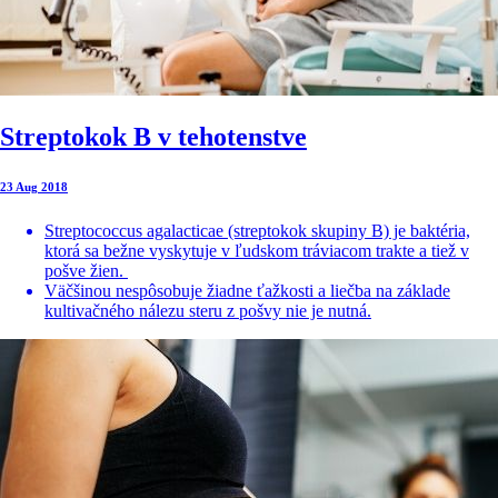
Streptokok B v tehotenstve
23 Aug 2018
Streptococcus agalacticae (streptokok skupiny B) je baktéria,
ktorá sa bežne vyskytuje v ľudskom tráviacom trakte a tiež v
pošve žien.
Väčšinou nespôsobuje žiadne ťažkosti a liečba na základe
kultivačného nálezu steru z pošvy nie je nutná.