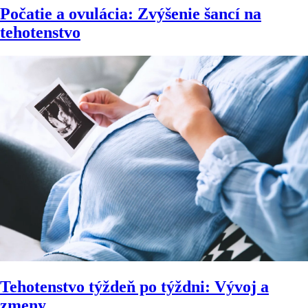
Počatie a ovulácia: Zvýšenie šancí na
tehotenstvo
Tehotenstvo týždeň po týždni: Vývoj a
zmeny