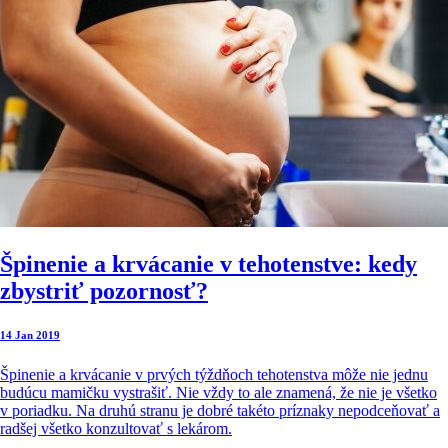
Špinenie a krvácanie v tehotenstve: kedy
zbystriť pozornosť?
14 Jan 2019
Špinenie a krvácanie v prvých týždňoch tehotenstva môže nie jednu
budúcu mamičku vystrašiť. Nie vždy to ale znamená, že nie je všetko
v poriadku. Na druhú stranu je dobré takéto príznaky nepodceňovať a
radšej všetko konzultovať s lekárom.