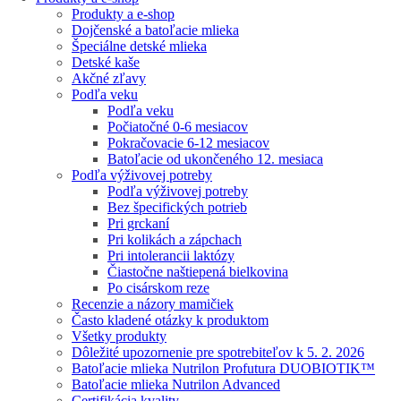
Produkty a e-shop
Dojčenské a batoľacie mlieka
Špeciálne detské mlieka
Detské kaše
Akčné zľavy
Podľa veku
Podľa veku
Počiatočné 0-6 mesiacov
Pokračovacie 6-12 mesiacov
Batoľacie od ukončeného 12. mesiaca
Podľa výživovej potreby
Podľa výživovej potreby
Bez špecifických potrieb
Pri grckaní
Pri kolikách a zápchach
Pri intolerancii laktózy
Čiastočne naštiepená bielkovina
Po cisárskom reze
Recenzie a názory mamičiek
Často kladené otázky k produktom
Všetky produkty
Dôležité upozornenie pre spotrebiteľov k 5. 2. 2026
Batoľacie mlieka Nutrilon Profutura DUOBIOTIK™
Batoľacie mlieka Nutrilon Advanced
Certifikácia kvality