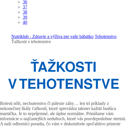
36
37
38
39
40
Nutriklub - Zdravie a výživa pre vaše bábätko
Tehotenstvo
Ťažkosti v tehotenstve
ŤAŽKOSTI
V TEHOTENSTVE
Bolesti nôh, nechutenstvo či pálenie záhy… len tri príklady z
nekonečnej škály ťažkostí, ktoré sprevádza takmer každá budúca
mamička. Je to nepríjemné, ale úplne normálne. Prinášame vám
informácie o najčastejších neduhoch, ktoré vás pravdepodobne stretnú.
A naši odborníci poradia, čo vám v diskomforte spoľahlivo prinesie