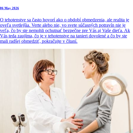
06 May 2026
O tehotenstve sa často hovorí ako o období obmedzenia, ale realita je
oveľa svetlejšia. Verte alebo nie, vo svete súčasných potravín nie je
veľa, čo by ste nemohli ochutnať bezpečne pre Vás aj Vaše dieťa. Ak
Vás teda zaujíma, čo je v tehotenstve na tanieri dovolené a čo by ste
mali radšej obmedziť, pokračujte v čítaní.