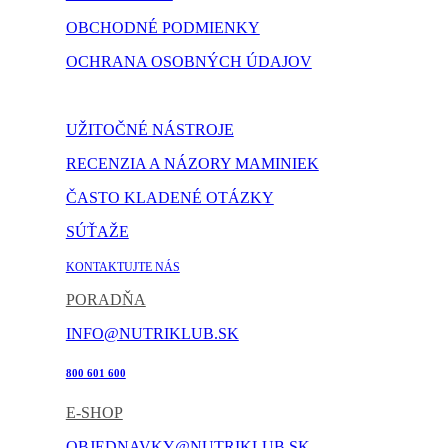
OBCHODNÉ PODMIENKY
OCHRANA OSOBNÝCH ÚDAJOV
NASTAVENIE COOKIES
UŽITOČNÉ NÁSTROJE
RECENZIA A NÁZORY MAMINIEK
ČASTO KLADENÉ OTÁZKY
SÚŤAŽE
KONTAKTUJTE NÁS
PORADŇA
INFO@NUTRIKLUB.SK
800 601 600
E-SHOP
OBJEDNAVKY@NUTRIKLUB.SK