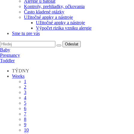
Alergie u batolat
Kontroly, prehliadky, očkovania
Často kladené otázky
Užitočné appky a nástroje
Užitočné appky a nástroje
Výpočet rizika vzniku alergie
Sme tu pre vás
Odeslat
Baby
Pregnancy
Toddler
TÝDNY
Weeks
1
2
3
4
5
6
7
8
9
10