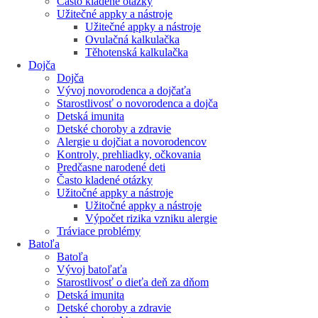
Často kladené otázky
Užitečné appky a nástroje
Užitečné appky a nástroje
Ovulačná kalkulačka
Těhotenská kalkulačka
Dojča
Dojča
Vývoj novorodenca a dojčaťa
Starostlivosť o novorodenca a dojča
Detská imunita
Detské choroby a zdravie
Alergie u dojčiat a novorodencov
Kontroly, prehliadky, očkovania
Predčasne narodené deti
Často kladené otázky
Užitočné appky a nástroje
Užitočné appky a nástroje
Výpočet rizika vzniku alergie
Tráviace problémy
Batoľa
Batoľa
Vývoj batoľaťa
Starostlivosť o dieťa deň za dňom
Detská imunita
Detské choroby a zdravie