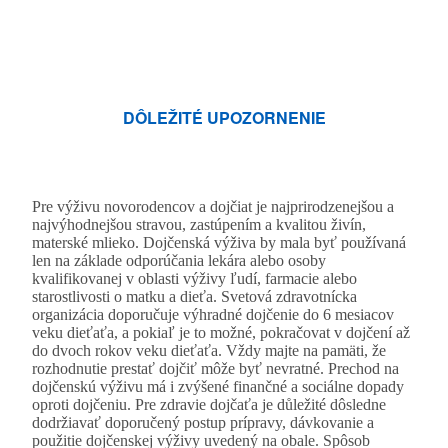
DÔLEŽITÉ UPOZORNENIE
Pre výživu novorodencov a dojčiat je najprirodzenejšou a
najvýhodnejšou stravou, zastúpením a kvalitou živín,
materské mlieko. Dojčenská výživa by mala byť používaná
len na základe odporúčania lekára alebo osoby
kvalifikovanej v oblasti výživy ľudí, farmacie alebo
starostlivosti o matku a dieťa. Svetová zdravotnícka
organizácia doporučuje výhradné dojčenie do 6 mesiacov
veku dieťaťa, a pokiaľ je to možné, pokračovat v dojčení až
do dvoch rokov veku dieťaťa. Vždy majte na pamäti, že
rozhodnutie prestať dojčiť môže byť nevratné. Prechod na
dojčenskú výživu má i zvýšené finančné a sociálne dopady
oproti dojčeniu. Pre zdravie dojčaťa je důležité dôsledne
dodržiavať doporučený postup prípravy, dávkovanie a
použitie dojčenskej výživy uvedený na obale. Spôsob