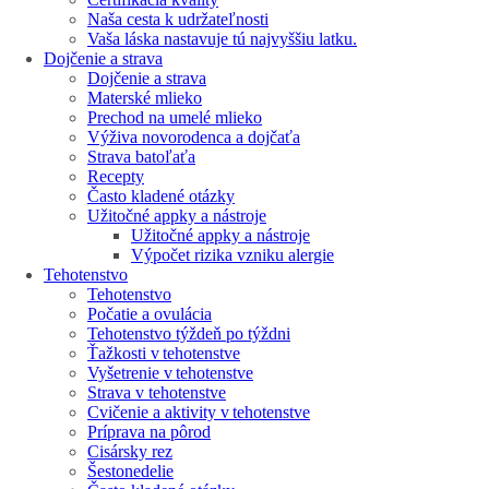
Naša cesta k udržateľnosti
Vaša láska nastavuje tú najvyššiu latku.
Dojčenie a strava
Dojčenie a strava
Materské mlieko
Prechod na umelé mlieko
Výživa novorodenca a dojčaťa
Strava batoľaťa
Recepty
Často kladené otázky
Užitočné appky a nástroje
Užitočné appky a nástroje
Výpočet rizika vzniku alergie
Tehotenstvo
Tehotenstvo
Počatie a ovulácia
Tehotenstvo týždeň po týždni
Ťažkosti v tehotenstve
Vyšetrenie v tehotenstve
Strava v tehotenstve
Cvičenie a aktivity v tehotenstve
Príprava na pôrod
Cisársky rez
Šestonedelie