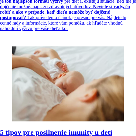
je tou najlepšou formou výživy
pre dieťa, existujú situácie, keď nie je
dojčenie možné, napr. zo zdravotných dôvodov.
Neviete si rady, čo
robiť a ako v prípade, keď dieťa nemôže byť dojčené
postupovať?
Tak práve tento článok je presne pre vás. Nájdete tu
cenné rady a informácie, ktoré vám pomôžu, ak hľadáte vhodnú
náhradnú výživu pre vaše dieťatko.
5 tipov pre posilnenie imunity u detí