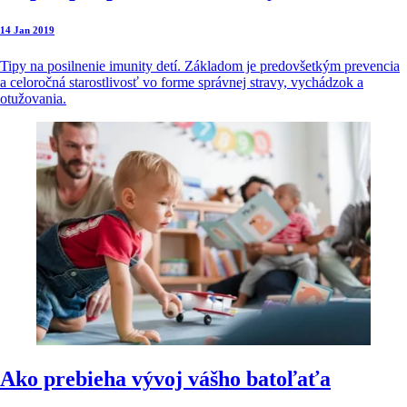
14 Jan 2019
Tipy na posilnenie imunity detí. Základom je predovšetkým prevencia
a celoročná starostlivosť vo forme správnej stravy, vychádzok a
otužovania.
Ako prebieha vývoj vášho batoľaťa