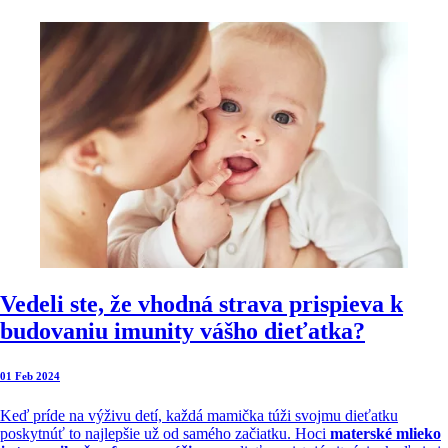
Vedeli ste, že vhodná strava prispieva k
budovaniu imunity vášho dieťatka?
01 Feb 2024
Keď príde na výživu detí, každá mamička túži svojmu dieťatku
poskytnúť to najlepšie už od samého začiatku. Hoci
materské mlieko