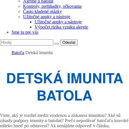
Alergie u batolat
Kontroly, prehliadky, očkovania
Často kladené otázky
Užitočné appky a nástroje
Užitočné appky a nástroje
Výpočet rizika vzniku alergie
Sme tu pre vás
Odeslat
Batoľa
Detská imunita
DETSKÁ IMUNITA
BATOLA
Viete, aký je rozdiel medzi vrodenou a získanou imunitou? Aké sú
zásady podpory imunity u batoliat? Prečo nepodávať batoľaťu kravské
mlieko hneď po odstavení? Ak nenájdete odpoveď v článku,