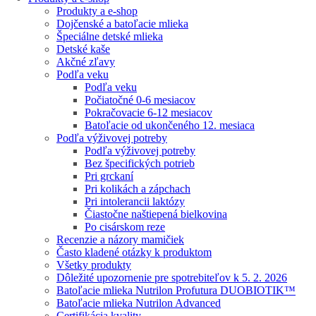
Produkty a e-shop
Dojčenské a batoľacie mlieka
Špeciálne detské mlieka
Detské kaše
Akčné zľavy
Podľa veku
Podľa veku
Počiatočné 0-6 mesiacov
Pokračovacie 6-12 mesiacov
Batoľacie od ukončeného 12. mesiaca
Podľa výživovej potreby
Podľa výživovej potreby
Bez špecifických potrieb
Pri grckaní
Pri kolikách a zápchach
Pri intolerancii laktózy
Čiastočne naštiepená bielkovina
Po cisárskom reze
Recenzie a názory mamičiek
Často kladené otázky k produktom
Všetky produkty
Dôležité upozornenie pre spotrebiteľov k 5. 2. 2026
Batoľacie mlieka Nutrilon Profutura DUOBIOTIK™
Batoľacie mlieka Nutrilon Advanced
Certifikácia kvality