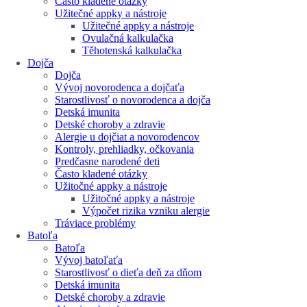
Často kladené otázky
Užitečné appky a nástroje
Užitečné appky a nástroje
Ovulačná kalkulačka
Těhotenská kalkulačka
Dojča
Dojča
Vývoj novorodenca a dojčaťa
Starostlivosť o novorodenca a dojča
Detská imunita
Detské choroby a zdravie
Alergie u dojčiat a novorodencov
Kontroly, prehliadky, očkovania
Predčasne narodené deti
Často kladené otázky
Užitočné appky a nástroje
Užitočné appky a nástroje
Výpočet rizika vzniku alergie
Tráviace problémy
Batoľa
Batoľa
Vývoj batoľaťa
Starostlivosť o dieťa deň za dňom
Detská imunita
Detské choroby a zdravie