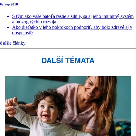
02 Sep 2018
S tým ako vaše batoľa rastie a silnie, sa aj jeho imunitný systém
a mozog rýchlo rozvíja.
Ako dieťatko v jeho pokrokoch podporiť, aby bolo zdravé aj v
dospelosti?
ďalšie články
DALŠÍ TÉMATA