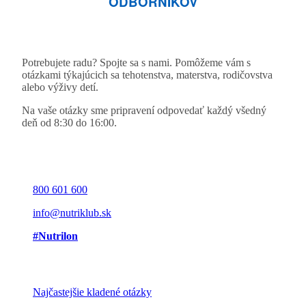
ODBORNÍKOV
Potrebujete radu? Spojte sa s nami. Pomôžeme vám s
otázkami týkajúcich sa tehotenstva, materstva, rodičovstva
alebo výživy detí.
Na vaše otázky sme pripravení odpovedať každý všedný
deň od 8:30 do 16:00.
800 601 600
info@nutriklub.sk
#Nutrilon
Najčastejšie kladené otázky