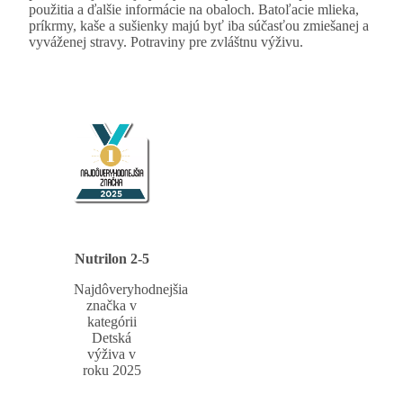
použitia a ďalšie informácie na obaloch. Batoľacie mlieka,
príkrmy, kaše a sušienky majú byť iba súčasťou zmiešanej a
vyváženej stravy. Potraviny pre zvláštnu výživu.
Nutrilon 2-5
Najdôveryhodnejšia
značka v
kategórii
Detská
výživa v
roku 2025