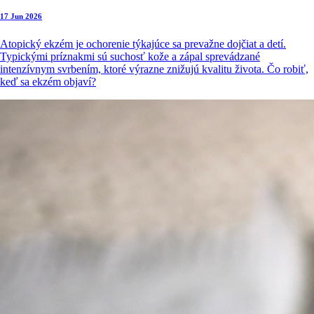
17 Jun 2026
Atopický ekzém je ochorenie týkajúce sa prevažne dojčiat a detí.
Typickými príznakmi sú suchosť kože a zápal sprevádzané
intenzívnym svrbením, ktoré výrazne znižujú kvalitu života. Čo robiť,
keď sa ekzém objaví?