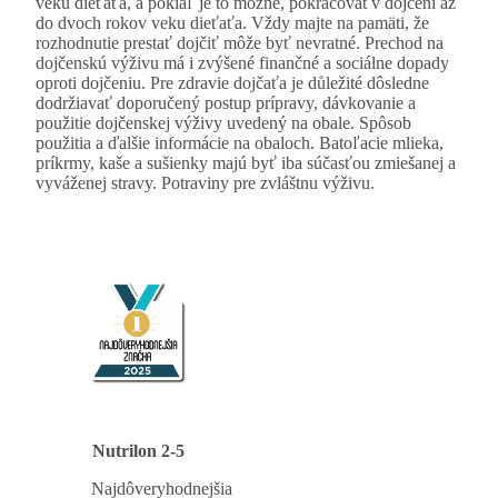
veku dieťaťa, a pokiaľ je to možné, pokračovat v dojčení až
do dvoch rokov veku dieťaťa. Vždy majte na pamäti, že
rozhodnutie prestať dojčiť môže byť nevratné. Prechod na
dojčenskú výživu má i zvýšené finančné a sociálne dopady
oproti dojčeniu. Pre zdravie dojčaťa je důležité dôsledne
dodržiavať doporučený postup prípravy, dávkovanie a
použitie dojčenskej výživy uvedený na obale. Spôsob
použitia a ďalšie informácie na obaloch. Batoľacie mlieka,
príkrmy, kaše a sušienky majú byť iba súčasťou zmiešanej a
vyváženej stravy. Potraviny pre zvláštnu výživu.
Nutrilon 2-5
Najdôveryhodnejšia