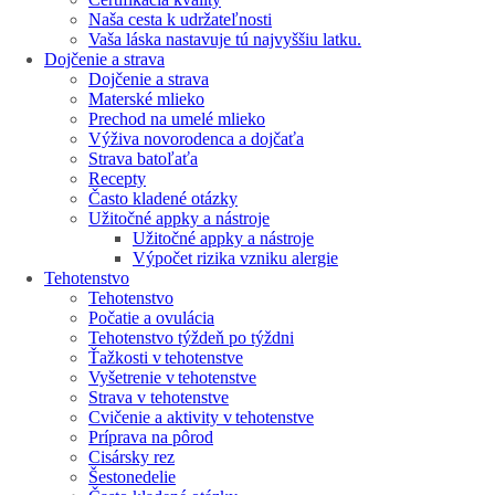
Naša cesta k udržateľnosti
Vaša láska nastavuje tú najvyššiu latku.
Dojčenie a strava
Dojčenie a strava
Materské mlieko
Prechod na umelé mlieko
Výživa novorodenca a dojčaťa
Strava batoľaťa
Recepty
Často kladené otázky
Užitočné appky a nástroje
Užitočné appky a nástroje
Výpočet rizika vzniku alergie
Tehotenstvo
Tehotenstvo
Počatie a ovulácia
Tehotenstvo týždeň po týždni
Ťažkosti v tehotenstve
Vyšetrenie v tehotenstve
Strava v tehotenstve
Cvičenie a aktivity v tehotenstve
Príprava na pôrod
Cisársky rez
Šestonedelie