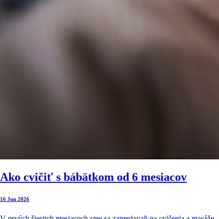
Ako cvičiť s bábätkom od 6 mesiacov
16 Jun 2026
V prvých šiestich mesiacoch sme sa zameriavali na cvičenia a masáže