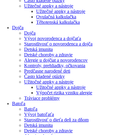
Často kladené otázky
Užitečné appky a nástroje
Užitečné appky a nástroje
Ovulačná kalkulačka
Těhotenská kalkulačka
Dojča
Dojča
Vývoj novorodenca a dojčaťa
Starostlivosť o novorodenca a dojča
Detská imunita
Detské choroby a zdravie
Alergie u dojčiat a novorodencov
Kontroly, prehliadky, očkovania
Predčasne narodené deti
Často kladené otázky
Užitočné appky a nástroje
Užitočné appky a nástroje
Výpočet rizika vzniku alergie
Tráviace problémy
Batoľa
Batoľa
Vývoj batoľaťa
Starostlivosť o dieťa deň za dňom
Detská imunita
Detské choroby a zdravie