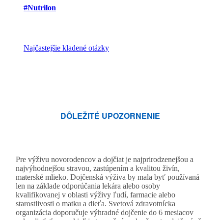
#Nutrilon
Najčastejšie kladené otázky
DÔLEŽITÉ UPOZORNENIE
Pre výživu novorodencov a dojčiat je najprirodzenejšou a
najvýhodnejšou stravou, zastúpením a kvalitou živín,
materské mlieko. Dojčenská výživa by mala byť používaná
len na základe odporúčania lekára alebo osoby
kvalifikovanej v oblasti výživy ľudí, farmacie alebo
starostlivosti o matku a dieťa. Svetová zdravotnícka
organizácia doporučuje výhradné dojčenie do 6 mesiacov