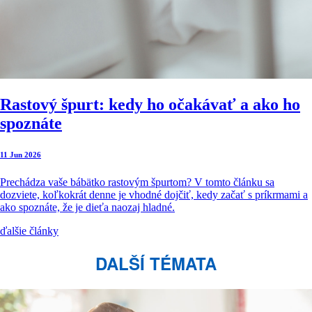
Rastový špurt: kedy ho očakávať a ako ho
spoznáte
11 Jun 2026
Prechádza vaše bábätko rastovým špurtom? V tomto článku sa
dozviete, koľkokrát denne je vhodné dojčiť, kedy začať s príkrmami a
ako spoznáte, že je dieťa naozaj hladné.
ďalšie články
DALŠÍ TÉMATA