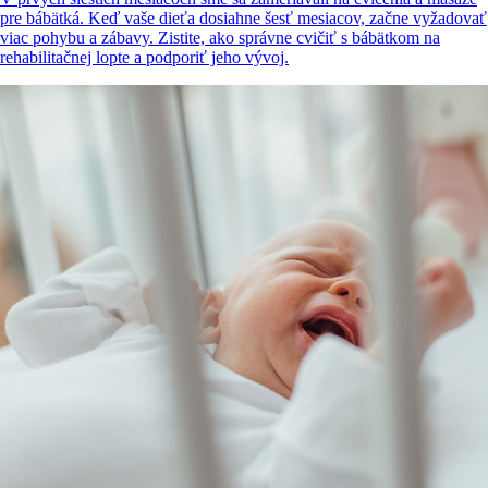
pre bábätká. Keď vaše dieťa dosiahne šesť mesiacov, začne vyžadovať
viac pohybu a zábavy. Zistite, ako správne cvičiť s bábätkom na
rehabilitačnej lopte a podporiť jeho vývoj.