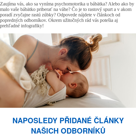
Zaujíma vás, ako sa vyníma psychomotorika u bábätka? Alebo ako by
malo vaše bábätko priberať na váhe? Čo je to rastový spurt a v akom
poradí zvyčajne rastú zúbky? Odpovede nájdete v článkoch od
popredných odborníkov. Okrem užitočných rád vás potešia aj
prehľadné infografiky!
NAPOSLEDY PŘIDANÉ ČLÁNKY
NAŠICH ODBORNÍKŮ