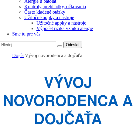
Alergie u batolat
Kontroly, prehliadky, očkovania
Často kladené otázky
Užitočné appky a nástroje
Užitočné appky a nástroje
Výpočet rizika vzniku alergie
Sme tu pre vás
Odeslat
Dojča
Vývoj novorodenca a dojčaťa
VÝVOJ
NOVORODENCA A
DOJČAŤA