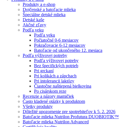
Produkty a e-shop
Dojčenské a batoľacie mlieka
Špeciálne detské mlieka
Detské kaše
Akčné zľavy
Podľa veku
Podľa veku
Počiatočné 0-6 mesiacov
Pokračovacie 6-12 mesiacov
Batoľacie od ukončeného 12. mesiaca
Podľa výživovej potreby
Podľa výživovej potreby
Bez špecifických potrieb
Pri grckaní
Pri kolikách a zápchach
Pri intolerancii laktózy
Čiastočne naštiepená bielkovina
Po cisárskom reze
Recenzie a názory mamičiek
Často kladené otázky k produktom
Všetky produkty
Dôležité upozornenie pre spotrebiteľov k 5. 2. 2026
Batoľacie mlieka Nutrilon Profutura DUOBIOTIK™
Batoľacie mlieka Nutrilon Advanced
Certifikácia kvality