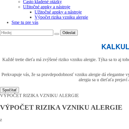
Často kladené otázky
Užitočné appky a nástroje
Užitočné appky a nástroje
Výpočet rizika vzniku alergie
Sme tu pre vás
Odeslat
KALKUL
Každé tretie dieťa má zvýšené riziko vzniku alergie. Týka sa to aj t
Prekvapuje vás, že sa pravdepodobnosť vzniku alergie dá elegantne vyč
alergia sa u dieťaťa prejaví
Spočítať
VÝPOČET RIZIKA VZNIKU ALERGIE
VÝPOČET RIZIKA VZNIKU ALERGIE
z