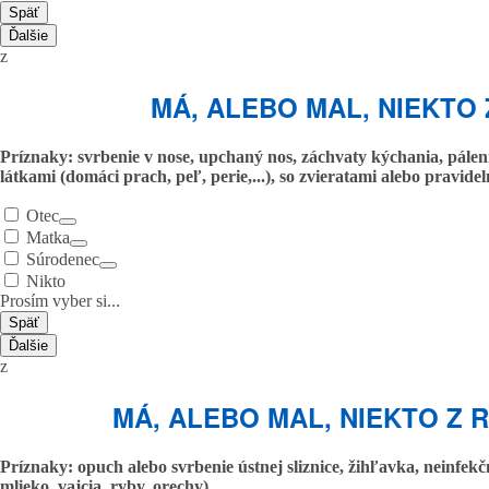
Späť
Ďalšie
z
MÁ, ALEBO MAL, NIEKT
Príznaky: svrbenie v nose, upchaný nos, záchvaty kýchania, pálen
látkami (domáci prach, peľ, perie,...), so zvieratami alebo pravidel
Otec
Matka
Súrodenec
Nikto
Prosím vyber si...
Späť
Ďalšie
z
MÁ, ALEBO MAL, NIEKTO Z 
Príznaky: opuch alebo svrbenie ústnej sliznice, žihľavka, neinfe
mlieko, vajcia, ryby, orechy)