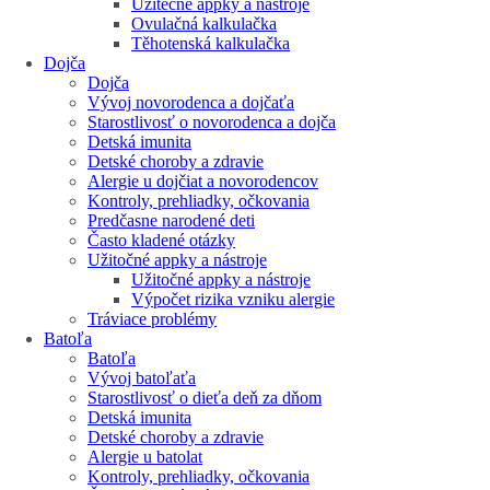
Užitečné appky a nástroje
Ovulačná kalkulačka
Těhotenská kalkulačka
Dojča
Dojča
Vývoj novorodenca a dojčaťa
Starostlivosť o novorodenca a dojča
Detská imunita
Detské choroby a zdravie
Alergie u dojčiat a novorodencov
Kontroly, prehliadky, očkovania
Predčasne narodené deti
Často kladené otázky
Užitočné appky a nástroje
Užitočné appky a nástroje
Výpočet rizika vzniku alergie
Tráviace problémy
Batoľa
Batoľa
Vývoj batoľaťa
Starostlivosť o dieťa deň za dňom
Detská imunita
Detské choroby a zdravie
Alergie u batolat
Kontroly, prehliadky, očkovania