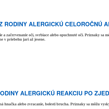
O Z RODINY ALERGICKÚ CELOROČNÚ 
ie a začervenanie očí, svrbiace alebo opuchnuté oči. Príznaky sa 
ne v priebehu jari až jesene.
RODINY ALERGICKÚ REAKCIU PO ZJE
kčná hnačka alebo zvracanie, bolesti brucha. Príznaky sa môžu vys