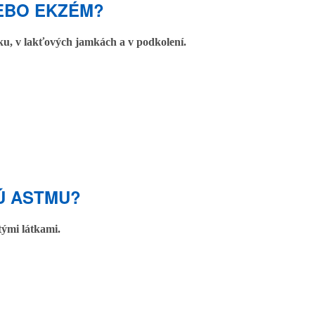
LEBO EKZÉM?
rku, v lakťových jamkách a v podkolení.
Ú ASTMU?
tými látkami.