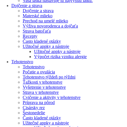
Vaša láska nastavuje tú najvyššiu latku.
Dojčenie a strava
Dojčenie a strava
Materské mlieko
Prechod na umelé mlieko
Výživa novorodenca a dojčaťa
Strava batoľaťa
Recepty
Často kladené otázky
Užitočné appky a nástroje
Užitočné appky a nástroje
Výpočet rizika vzniku alergie
Tehotenstvo
Tehotenstvo
Počatie a ovulácia
Tehotenstvo týždeň po týždni
Ťažkosti v tehotenstve
Vyšetrenie v tehotenstve
Strava v tehotenstve
Cvičenie a aktivity v tehotenstve
Príprava na pôrod
Cisársky rez
Šestonedelie
Často kladené otázky
Užitečné appky a nástroje