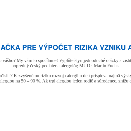
AČKA PRE VÝPOČET RIZIKA VZNIKU 
oho vášho? My vám to spočítame! Vyplňte štyri jednoduché otázky a zisti
popredný český pediater a alergológ MUDr. Martin Fuchs.
ísliť? K zvýšenému riziku rozvoja alergií u detí prispieva najmä výskyt
 alergiou na 50 – 90 %. Ak trpí alergiou jeden rodič a súrodenec, znižuj