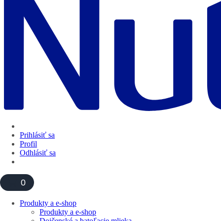
Prihlásiť sa
Profil
Odhlásiť sa
0
Produkty a e-shop
Produkty a e-shop
Dojčenské a batoľacie mlieka