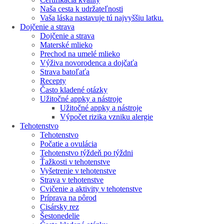
Naša cesta k udržateľnosti
Vaša láska nastavuje tú najvyššiu latku.
Dojčenie a strava
Dojčenie a strava
Materské mlieko
Prechod na umelé mlieko
Výživa novorodenca a dojčaťa
Strava batoľaťa
Recepty
Často kladené otázky
Užitočné appky a nástroje
Užitočné appky a nástroje
Výpočet rizika vzniku alergie
Tehotenstvo
Tehotenstvo
Počatie a ovulácia
Tehotenstvo týždeň po týždni
Ťažkosti v tehotenstve
Vyšetrenie v tehotenstve
Strava v tehotenstve
Cvičenie a aktivity v tehotenstve
Príprava na pôrod
Cisársky rez
Šestonedelie