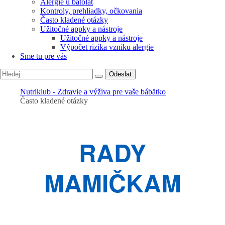
Alergie u batolat
Kontroly, prehliadky, očkovania
Často kladené otázky
Užitočné appky a nástroje
Užitočné appky a nástroje
Výpočet rizika vzniku alergie
Sme tu pre vás
Odeslat
Nutriklub - Zdravie a výživa pre vaše bábätko
Často kladené otázky
RADY
MAMIČKAM