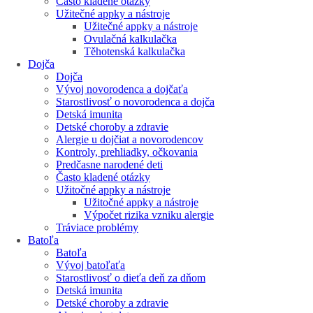
Často kladené otázky
Užitečné appky a nástroje
Užitečné appky a nástroje
Ovulačná kalkulačka
Těhotenská kalkulačka
Dojča
Dojča
Vývoj novorodenca a dojčaťa
Starostlivosť o novorodenca a dojča
Detská imunita
Detské choroby a zdravie
Alergie u dojčiat a novorodencov
Kontroly, prehliadky, očkovania
Predčasne narodené deti
Často kladené otázky
Užitočné appky a nástroje
Užitočné appky a nástroje
Výpočet rizika vzniku alergie
Tráviace problémy
Batoľa
Batoľa
Vývoj batoľaťa
Starostlivosť o dieťa deň za dňom
Detská imunita
Detské choroby a zdravie