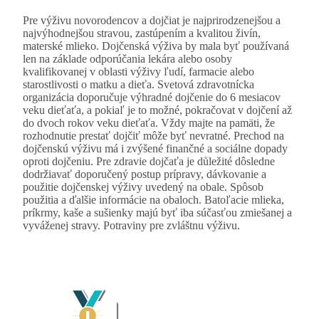
Pre výživu novorodencov a dojčiat je najprirodzenejšou a
najvýhodnejšou stravou, zastúpením a kvalitou živín,
materské mlieko. Dojčenská výživa by mala byť používaná
len na základe odporúčania lekára alebo osoby
kvalifikovanej v oblasti výživy ľudí, farmacie alebo
starostlivosti o matku a dieťa. Svetová zdravotnícka
organizácia doporučuje výhradné dojčenie do 6 mesiacov
veku dieťaťa, a pokiaľ je to možné, pokračovat v dojčení až
do dvoch rokov veku dieťaťa. Vždy majte na pamäti, že
rozhodnutie prestať dojčiť môže byť nevratné. Prechod na
dojčenskú výživu má i zvýšené finančné a sociálne dopady
oproti dojčeniu. Pre zdravie dojčaťa je důležité dôsledne
dodržiavať doporučený postup prípravy, dávkovanie a
použitie dojčenskej výživy uvedený na obale. Spôsob
použitia a ďalšie informácie na obaloch. Batoľacie mlieka,
príkrmy, kaše a sušienky majú byť iba súčasťou zmiešanej a
vyváženej stravy. Potraviny pre zvláštnu výživu.