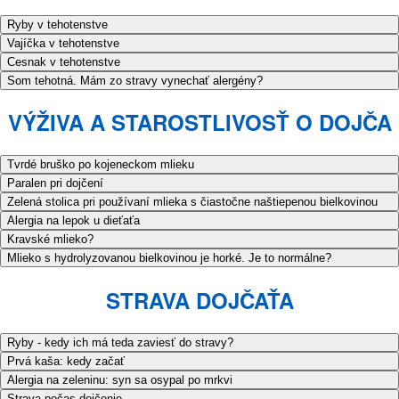
Ryby v tehotenstve
Vajíčka v tehotenstve
Cesnak v tehotenstve
Som tehotná. Mám zo stravy vynechať alergény?
VÝŽIVA A STAROSTLIVOSŤ O DOJČA
Tvrdé bruško po kojeneckom mlieku
Paralen pri dojčení
Zelená stolica pri používaní mlieka s čiastočne naštiepenou bielkovinou
Alergia na lepok u dieťaťa
Kravské mlieko?
Mlieko s hydrolyzovanou bielkovinou je horké. Je to normálne?
STRAVA DOJČAŤA
Ryby - kedy ich má teda zaviesť do stravy?
Prvá kaša: kedy začať
Alergia na zeleninu: syn sa osypal po mrkvi
Strava počas dojčenie