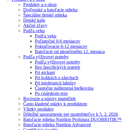
Produkty a e-shop
Dojčenské a batoľacie mlieka
Špeciálne detské mlieka
Detské kaše
Akčné zľavy
Podľa veku
Podľa veku
Počiatočné 0-6 mesiacov
Pokračovacie 6-12 mesiacov
Batoľacie od ukončeného 12. mesiaca
Podľa výživovej potreby
Podľa výživovej potreby
Bez špecifických potrieb
Pri grckaní
Pri kolikách a zápchach
Pri intolerancii laktózy
Čiastočne naštiepená bielkovina
Po cisárskom reze
Recenzie a názory mamičiek
Často kladené otázky k produktom
Všetky produkty
Dôležité upozornenie pre spotrebiteľov k 5. 2. 2026
Batoľacie mlieka Nutrilon Profutura DUOBIOTIK™
Batoľacie mlieka Nutrilon Advanced
Certifikácia kvality