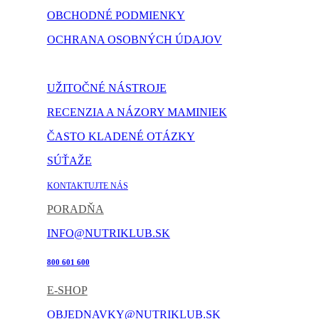
OBCHODNÉ PODMIENKY
OCHRANA OSOBNÝCH ÚDAJOV
NASTAVENIE COOKIES
UŽITOČNÉ NÁSTROJE
RECENZIA A NÁZORY MAMINIEK
ČASTO KLADENÉ OTÁZKY
SÚŤAŽE
KONTAKTUJTE NÁS
PORADŇA
INFO@NUTRIKLUB.SK
800 601 600
E-SHOP
OBJEDNAVKY@NUTRIKLUB.SK