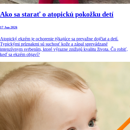
Ako sa starať o atopickú pokožku detí
17 Jun 2026
Atopický ekzém je ochorenie týkajúce sa prevažne dojčiat a detí.
Typickými príznakmi sú suchosť kože a zápal sprevádzané
intenzívnym svrbením, ktoré výrazne znižujú kvalitu života. Čo robiť,
keď sa ekzém objaví?