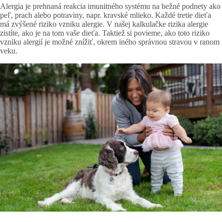
Alergia je prehnaná reakcia imunitného systému na bežné podnety ako
peľ, prach alebo potraviny, napr. kravské mlieko. Každé tretie dieťa
má zvýšené riziko vzniku alergie. V našej kalkulačke rizika alergie
zistíte, ako je na tom vaše dieťa. Taktiež si povieme, ako toto riziko
vzniku alergií je možné znížiť, okrem iného správnou stravou v ranom
veku.