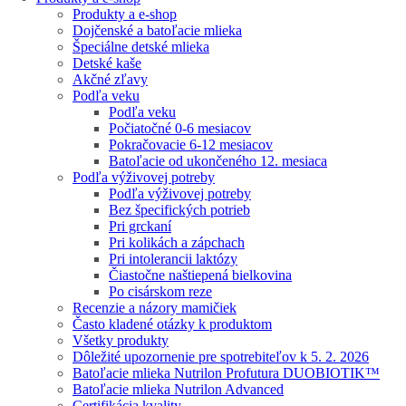
Produkty a e-shop
Dojčenské a batoľacie mlieka
Špeciálne detské mlieka
Detské kaše
Akčné zľavy
Podľa veku
Podľa veku
Počiatočné 0-6 mesiacov
Pokračovacie 6-12 mesiacov
Batoľacie od ukončeného 12. mesiaca
Podľa výživovej potreby
Podľa výživovej potreby
Bez špecifických potrieb
Pri grckaní
Pri kolikách a zápchach
Pri intolerancii laktózy
Čiastočne naštiepená bielkovina
Po cisárskom reze
Recenzie a názory mamičiek
Často kladené otázky k produktom
Všetky produkty
Dôležité upozornenie pre spotrebiteľov k 5. 2. 2026
Batoľacie mlieka Nutrilon Profutura DUOBIOTIK™
Batoľacie mlieka Nutrilon Advanced
Certifikácia kvality