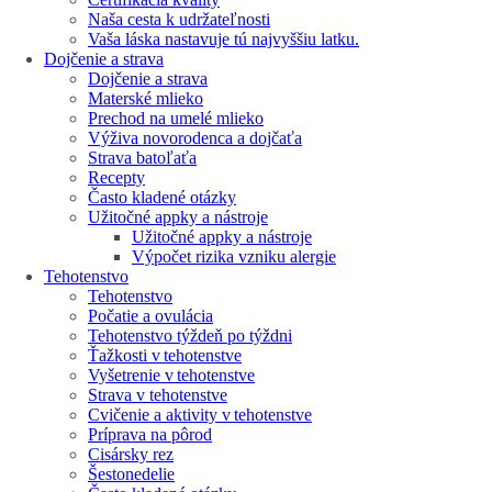
Naša cesta k udržateľnosti
Vaša láska nastavuje tú najvyššiu latku.
Dojčenie a strava
Dojčenie a strava
Materské mlieko
Prechod na umelé mlieko
Výživa novorodenca a dojčaťa
Strava batoľaťa
Recepty
Často kladené otázky
Užitočné appky a nástroje
Užitočné appky a nástroje
Výpočet rizika vzniku alergie
Tehotenstvo
Tehotenstvo
Počatie a ovulácia
Tehotenstvo týždeň po týždni
Ťažkosti v tehotenstve
Vyšetrenie v tehotenstve
Strava v tehotenstve
Cvičenie a aktivity v tehotenstve
Príprava na pôrod
Cisársky rez
Šestonedelie