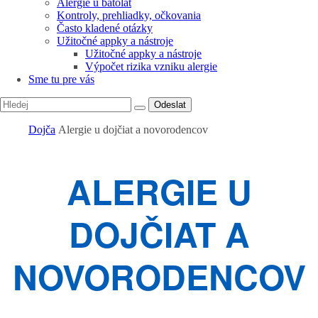
Alergie u batolat
Kontroly, prehliadky, očkovania
Často kladené otázky
Užitočné appky a nástroje
Užitočné appky a nástroje
Výpočet rizika vzniku alergie
Sme tu pre vás
Odeslat
Dojča
Alergie u dojčiat a novorodencov
ALERGIE U
DOJČIAT A
NOVORODENCOV