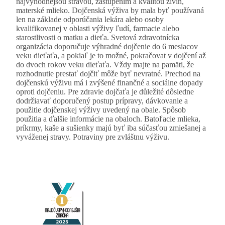
najvýhodnejšou stravou, zastúpením a kvalitou živín,
materské mlieko. Dojčenská výživa by mala byť používaná
len na základe odporúčania lekára alebo osoby
kvalifikovanej v oblasti výživy ľudí, farmacie alebo
starostlivosti o matku a dieťa. Svetová zdravotnícka
organizácia doporučuje výhradné dojčenie do 6 mesiacov
veku dieťaťa, a pokiaľ je to možné, pokračovat v dojčení až
do dvoch rokov veku dieťaťa. Vždy majte na pamäti, že
rozhodnutie prestať dojčiť môže byť nevratné. Prechod na
dojčenskú výživu má i zvýšené finančné a sociálne dopady
oproti dojčeniu. Pre zdravie dojčaťa je důležité dôsledne
dodržiavať doporučený postup prípravy, dávkovanie a
použitie dojčenskej výživy uvedený na obale. Spôsob
použitia a ďalšie informácie na obaloch. Batoľacie mlieka,
príkrmy, kaše a sušienky majú byť iba súčasťou zmiešanej a
vyváženej stravy. Potraviny pre zvláštnu výživu.