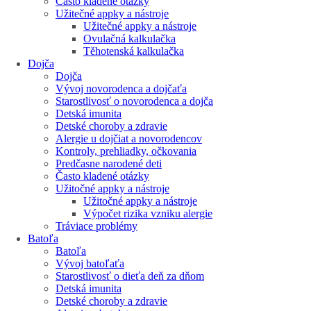
Často kladené otázky
Užitečné appky a nástroje
Užitečné appky a nástroje
Ovulačná kalkulačka
Těhotenská kalkulačka
Dojča
Dojča
Vývoj novorodenca a dojčaťa
Starostlivosť o novorodenca a dojča
Detská imunita
Detské choroby a zdravie
Alergie u dojčiat a novorodencov
Kontroly, prehliadky, očkovania
Predčasne narodené deti
Často kladené otázky
Užitočné appky a nástroje
Užitočné appky a nástroje
Výpočet rizika vzniku alergie
Tráviace problémy
Batoľa
Batoľa
Vývoj batoľaťa
Starostlivosť o dieťa deň za dňom
Detská imunita
Detské choroby a zdravie