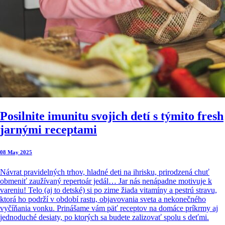
Posilnite imunitu svojich detí s týmito fresh
jarnými receptami
08 May 2025
Návrat pravidelných trhov, hladné deti na ihrisku, prirodzená chuť
obmeniť zaužívaný repertoár jedál… Jar nás nenápadne motivuje k
vareniu! Telo (aj to detské) si po zime žiada vitamíny a pestrú stravu,
ktorá ho podrží v období rastu, objavovania sveta a nekonečného
vyčíňania vonku. Prinášame vám päť receptov na domáce príkrmy aj
jednoduché desiaty, po ktorých sa budete zalizovať spolu s deťmi.