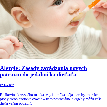
Alergie: Zásady zavádzania nových
potravín do jedálnička dieťaťa
17 Jun 2026
Bielkovina kravského mlieka, vajcia, múka, sója, orechy, morské
plody alebo exotické ovocie – tieto potenciálne alergény môžu vaše
dieťa veľmi potrápiť.