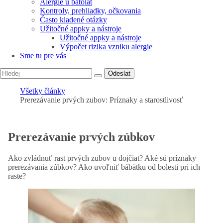
Alergie u batolat
Kontroly, prehliadky, očkovania
Často kladené otázky
Užitočné appky a nástroje
Užitočné appky a nástroje
Výpočet rizika vzniku alergie
Sme tu pre vás
Odeslat
Všetky články
Prerezávanie prvých zubov: Príznaky a starostlivosť
Prerezávanie prvých zúbkov
Ako zvládnuť rast prvých zubov u dojčiat? Aké sú príznaky
prerezávania zúbkov? Ako uvoľniť bábätku od bolesti pri ich
raste?