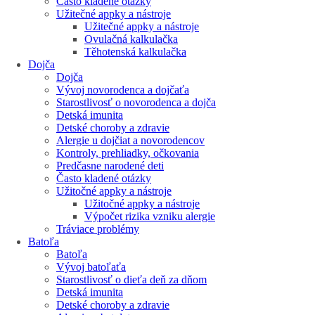
Často kladené otázky
Užitečné appky a nástroje
Užitečné appky a nástroje
Ovulačná kalkulačka
Těhotenská kalkulačka
Dojča
Dojča
Vývoj novorodenca a dojčaťa
Starostlivosť o novorodenca a dojča
Detská imunita
Detské choroby a zdravie
Alergie u dojčiat a novorodencov
Kontroly, prehliadky, očkovania
Predčasne narodené deti
Často kladené otázky
Užitočné appky a nástroje
Užitočné appky a nástroje
Výpočet rizika vzniku alergie
Tráviace problémy
Batoľa
Batoľa
Vývoj batoľaťa
Starostlivosť o dieťa deň za dňom
Detská imunita
Detské choroby a zdravie