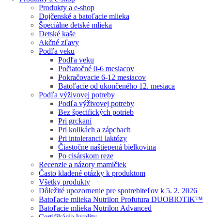
Produkty a e-shop
Dojčenské a batoľacie mlieka
Špeciálne detské mlieka
Detské kaše
Akčné zľavy
Podľa veku
Podľa veku
Počiatočné 0-6 mesiacov
Pokračovacie 6-12 mesiacov
Batoľacie od ukončeného 12. mesiaca
Podľa výživovej potreby
Podľa výživovej potreby
Bez špecifických potrieb
Pri grckaní
Pri kolikách a zápchach
Pri intolerancii laktózy
Čiastočne naštiepená bielkovina
Po cisárskom reze
Recenzie a názory mamičiek
Často kladené otázky k produktom
Všetky produkty
Dôležité upozornenie pre spotrebiteľov k 5. 2. 2026
Batoľacie mlieka Nutrilon Profutura DUOBIOTIK™
Batoľacie mlieka Nutrilon Advanced
Certifikácia kvality