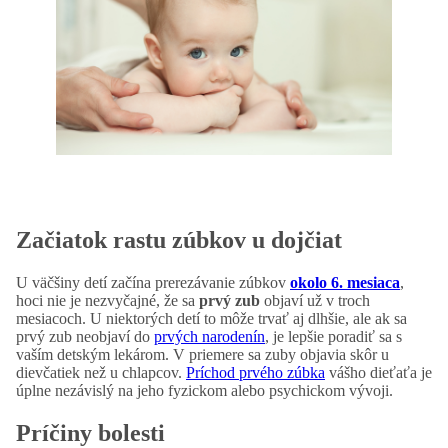
Začiatok rastu zúbkov u dojčiat
U väčšiny detí začína prerezávanie zúbkov
okolo 6. mesiaca
,
hoci nie je nezvyčajné, že sa
prvý zub
objaví už v troch
mesiacoch. U niektorých detí to môže trvať aj dlhšie, ale ak sa
prvý zub neobjaví do
prvých narodenín
, je lepšie poradiť sa s
vaším detským lekárom. V priemere sa zuby objavia skôr u
dievčatiek než u chlapcov.
Príchod prvého zúbka
vášho dieťaťa je
úplne nezávislý na jeho fyzickom alebo psychickom vývoji.
Príčiny bolesti