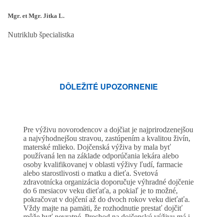
Mgr. et Mgr. Jitka L.
Nutriklub špecialistka
DÔLEŽITÉ UPOZORNENIE
Pre výživu novorodencov a dojčiat je najprirodzenejšou
a najvýhodnejšou stravou, zastúpením a kvalitou živín,
materské mlieko. Dojčenská výživa by mala byť
používaná len na základe odporúčania lekára alebo
osoby kvalifikovanej v oblasti výživy ľudí, farmacie
alebo starostlivosti o matku a dieťa. Svetová
zdravotnícka organizácia doporučuje výhradné dojčenie
do 6 mesiacov veku dieťaťa, a pokiaľ je to možné,
pokračovat v dojčení až do dvoch rokov veku dieťaťa.
Vždy majte na pamäti, že rozhodnutie prestať dojčiť
môže byť nevratné. Prechod na dojčenskú výživu má i