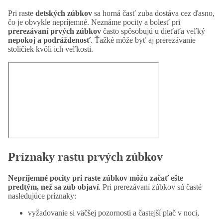
Pri raste
detských zúbkov
sa horná časť zuba dostáva cez ďasno,
čo je obvykle nepríjemné. Neznáme pocity a bolesť pri
prerezávaní prvých zúbkov
často spôsobujú u dieťaťa veľký
nepokoj a podráždenosť
. Ťažké môže byť aj prerezávanie
stoličiek kvôli ich veľkosti.
Príznaky rastu prvých zúbkov
Nepríjemné pocity pri raste zúbkov môžu začať ešte
predtým, než sa zub objaví
. Pri prerezávaní zúbkov sú časté
nasledujúce príznaky:
vyžadovanie si väčšej pozornosti a častejší plač v noci,