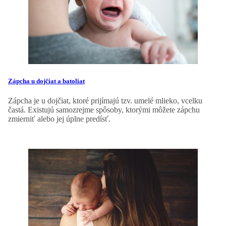
Zápcha u dojčiat a batoliat
Zápcha je u dojčiat, ktoré prijímajú tzv. umelé mlieko, vcelku
častá. Existujú samozrejme spôsoby, ktorými môžete zápchu
zmierniť alebo jej úplne predísť.