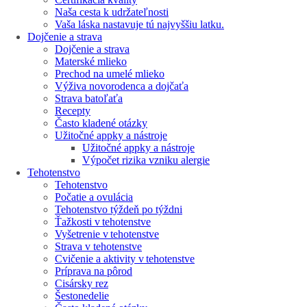
Naša cesta k udržateľnosti
Vaša láska nastavuje tú najvyššiu latku.
Dojčenie a strava
Dojčenie a strava
Materské mlieko
Prechod na umelé mlieko
Výživa novorodenca a dojčaťa
Strava batoľaťa
Recepty
Často kladené otázky
Užitočné appky a nástroje
Užitočné appky a nástroje
Výpočet rizika vzniku alergie
Tehotenstvo
Tehotenstvo
Počatie a ovulácia
Tehotenstvo týždeň po týždni
Ťažkosti v tehotenstve
Vyšetrenie v tehotenstve
Strava v tehotenstve
Cvičenie a aktivity v tehotenstve
Príprava na pôrod
Cisársky rez
Šestonedelie