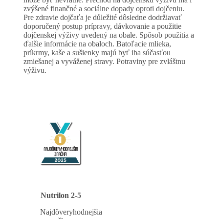
zvýšené finančné a sociálne dopady oproti dojčeniu.
Pre zdravie dojčaťa je důležité dôsledne dodržiavať
doporučený postup prípravy, dávkovanie a použitie
dojčenskej výživy uvedený na obale. Spôsob použitia a
ďalšie informácie na obaloch. Batoľacie mlieka,
príkrmy, kaše a sušienky majú byť iba súčasťou
zmiešanej a vyváženej stravy. Potraviny pre zvláštnu
výživu.
Nutrilon 2-5
Najdôveryhodnejšia