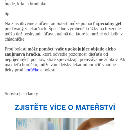
brade, krku a hrudníku.
tip
Na znecitlivenie a úľavu od bolesti môže pomôcť
špeciálny gél
predávaný v lekárňach. Špeciálne vyrobené krúžky na hryzenie
môžu tiež poskytnúť úľavu, najmä tie, ktoré je možné ochladiť v
chladničke.
Proti bolesti
môže pomôcť vaše upokojujúce objatie alebo
zaujímavá hračka
, ktorá odvedie pozornosť dieťaťa od
nepríjemných pocitov, ktoré sprevádzajú prerezávanie zúbkov. Ak
má dieťa horúčku, môže vám detský lekár odporučiť vhodné
lieky proti
horúčke
a bolesti.
Související články
ZJISTĚTE VÍCE O MATEŘSTVÍ