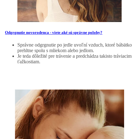
Odgrgnutie novorodenca - viete aké sú správne polohy?
Správne odgrgnutie po jedle uvoľní vzduch, ktoré bábätko
prehltne spolu s mliekom alebo jedlom.
Je teda dôležité pre trávenie a predchádza takisto tráviacim
ťažkostiam.