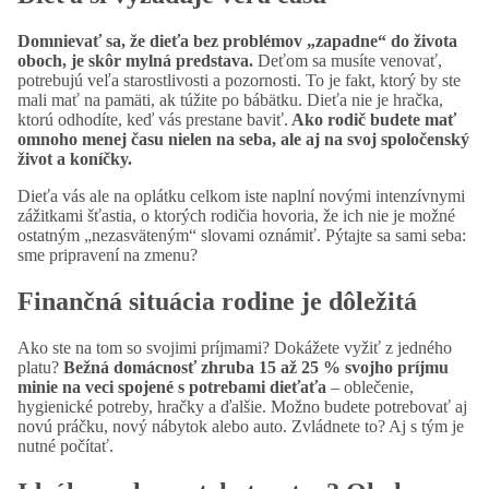
Domnievať sa, že dieťa bez problémov „zapadne“ do života
oboch, je skôr mylná predstava.
Deťom sa musíte venovať,
potrebujú veľa starostlivosti a pozornosti. To je fakt, ktorý by ste
mali mať na pamäti, ak túžite po bábätku. Dieťa nie je hračka,
ktorú odhodíte, keď vás prestane baviť.
Ako rodič budete mať
omnoho menej času nielen na seba, ale aj na svoj spoločenský
život a koníčky.
Dieťa vás ale na oplátku celkom iste naplní novými intenzívnymi
zážitkami šťastia, o ktorých rodičia hovoria, že ich nie je možné
ostatným „nezasväteným“ slovami oznámiť. Pýtajte sa sami seba:
sme pripravení na zmenu?
Finančná situácia rodine je dôležitá
Ako ste na tom so svojimi príjmami? Dokážete vyžiť z jedného
platu?
Bežná domácnosť zhruba 15 až 25 % svojho príjmu
minie na veci spojené s potrebami dieťaťa
– oblečenie,
hygienické potreby, hračky a ďalšie. Možno budete potrebovať aj
novú práčku, nový nábytok alebo auto. Zvládnete to? Aj s tým je
nutné počítať.