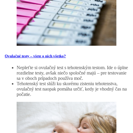
Ovulačné testy – viete o nich všetko?
Nepleťte si ovulačný test s tehotenským testom. Ide o úplne
rozdielne testy, avšak niečo spoločné majú – pre testovanie
sa v oboch prípadoch používa moč.
Tehotenský test slúži ku skorému zisteniu tehotenstva,
ovulačný test naopak pomáha určiť, kedy je vhodný čas na
počatie.