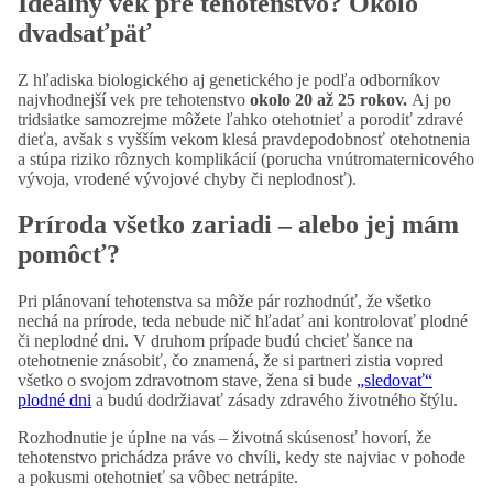
Ideálny vek pre tehotenstvo? Okolo
dvadsaťpäť
Z hľadiska biologického aj genetického je podľa odborníkov
najvhodnejší vek pre tehotenstvo
okolo 20 až 25 rokov.
Aj po
tridsiatke samozrejme môžete ľahko otehotnieť a porodiť zdravé
dieťa, avšak s vyšším vekom klesá pravdepodobnosť otehotnenia
a stúpa riziko rôznych komplikácií (porucha vnútromaternicového
vývoja, vrodené vývojové chyby či neplodnosť).
Príroda všetko zariadi – alebo jej mám
pomôcť?
Pri plánovaní tehotenstva sa môže pár rozhodnúť, že všetko
nechá na prírode, teda nebude nič hľadať ani kontrolovať plodné
či neplodné dni. V druhom prípade budú chcieť šance na
otehotnenie znásobiť, čo znamená, že si partneri zistia vopred
všetko o svojom zdravotnom stave, žena si bude
„sledovať“
plodné dni
a budú dodržiavať zásady zdravého životného štýlu.
Rozhodnutie je úplne na vás – životná skúsenosť hovorí, že
tehotenstvo prichádza práve vo chvíli, kedy ste najviac v pohode
a pokusmi otehotnieť sa vôbec netrápite.