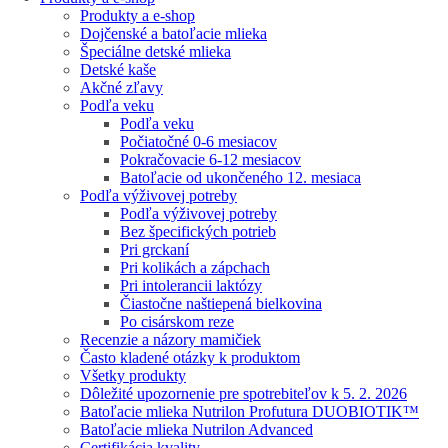
Produkty a e-shop
Dojčenské a batoľacie mlieka
Špeciálne detské mlieka
Detské kaše
Akčné zľavy
Podľa veku
Podľa veku
Počiatočné 0-6 mesiacov
Pokračovacie 6-12 mesiacov
Batoľacie od ukončeného 12. mesiaca
Podľa výživovej potreby
Podľa výživovej potreby
Bez špecifických potrieb
Pri grckaní
Pri kolikách a zápchach
Pri intolerancii laktózy
Čiastočne naštiepená bielkovina
Po cisárskom reze
Recenzie a názory mamičiek
Často kladené otázky k produktom
Všetky produkty
Dôležité upozornenie pre spotrebiteľov k 5. 2. 2026
Batoľacie mlieka Nutrilon Profutura DUOBIOTIK™
Batoľacie mlieka Nutrilon Advanced
Certifikácia kvality