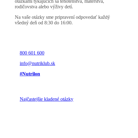
otázkami týkajúcich sa tehotenstva, materstva,
rodičovstva alebo výživy detí.
Na vaše otázky sme pripravení odpovedať každý
všedný deň od 8:30 do 16:00.
800 601 600
info@nutriklub.sk
#Nutrilon
Najčastejšie kladené otázky