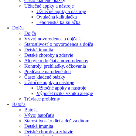
Často kladené otázky
Užitečné appky a nástroje
Užitečné appky a nástroje
Ovulačná kalkulačka
Těhotenská kalkulačka
Dojča
Dojča
Vývoj novorodenca a dojčaťa
Starostlivosť o novorodenca a dojča
Detská imunita
Detské choroby a zdravie
Alergie u dojčiat a novorodencov
Kontroly, prehliadky, očkovania
Predčasne narodené deti
Často kladené otázky
Užitočné appky a nástroje
Užitočné appky a nástroje
Výpočet rizika vzniku alergie
Tráviace problémy
Batoľa
Batoľa
Vývoj batoľaťa
Starostlivosť o dieťa deň za dňom
Detská imunita
Detské choroby a zdravie