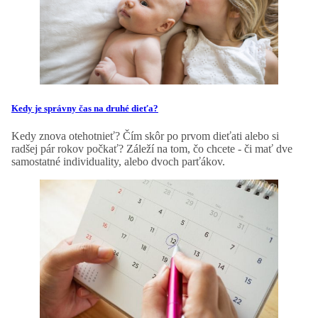
Kedy je správny čas na druhé dieťa?
Kedy znova otehotnieť? Čím skôr po prvom dieťati alebo si
radšej pár rokov počkať? Záleží na tom, čo chcete - či mať dve
samostatné individuality, alebo dvoch parťákov.