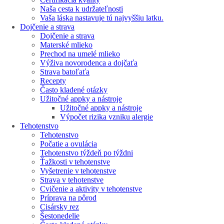
Naša cesta k udržateľnosti
Vaša láska nastavuje tú najvyššiu latku.
Dojčenie a strava
Dojčenie a strava
Materské mlieko
Prechod na umelé mlieko
Výživa novorodenca a dojčaťa
Strava batoľaťa
Recepty
Často kladené otázky
Užitočné appky a nástroje
Užitočné appky a nástroje
Výpočet rizika vzniku alergie
Tehotenstvo
Tehotenstvo
Počatie a ovulácia
Tehotenstvo týždeň po týždni
Ťažkosti v tehotenstve
Vyšetrenie v tehotenstve
Strava v tehotenstve
Cvičenie a aktivity v tehotenstve
Príprava na pôrod
Cisársky rez
Šestonedelie