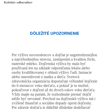
Kolektív odborníkov
DÔLEŽITÉ UPOZORNENIE
Pre výživu novorodencov a dojčiat je najprirodzenejšou
a najvýhodnejšou stravou, zastúpením a kvalitou živín,
materské mlieko. Dojčenská výživa by mala byť
používaná len na základe odporúčania lekára alebo
osoby kvalifikovanej v oblasti výživy ľudí, farmacie
alebo starostlivosti o matku a dieťa. Svetová
zdravotnícka organizácia doporučuje výhradné dojčenie
do 6 mesiacov veku dieťaťa, a pokiaľ je to možné,
pokračovat v dojčení až do dvoch rokov veku dieťaťa.
Vždy majte na pamäti, že rozhodnutie prestať dojčiť
môže byť nevratné. Prechod na dojčenskú výživu má i
zvýšené finančné a sociálne dopady oproti dojčeniu.
Pre zdravie dojčaťa je důležité dôsledne dodržiavať