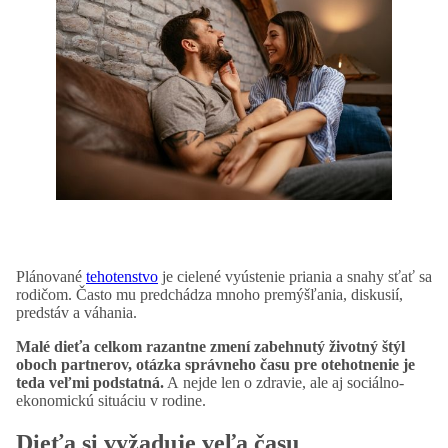
Plánované
tehotenstvo
je cielené vyústenie priania a snahy sťať sa
rodičom. Často mu predchádza mnoho premýšľania, diskusií,
predstáv a váhania.
Malé dieťa celkom razantne zmení zabehnutý životný štýl
oboch partnerov, otázka správneho času pre otehotnenie je
teda veľmi podstatná.
A nejde len o zdravie, ale aj sociálno-
ekonomickú situáciu v rodine.
Dieťa si vyžaduje veľa času