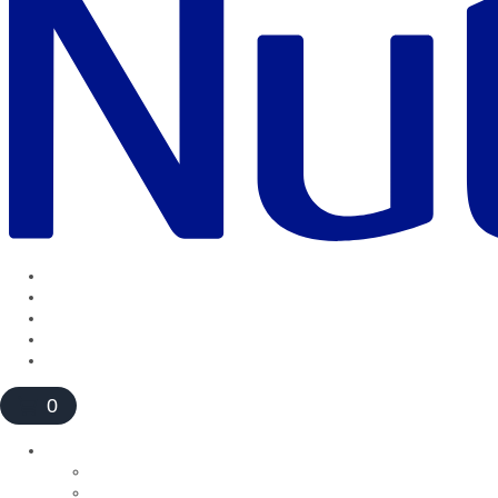
Prihlásiť sa
Profil
Odhlásiť sa
0
Produkty a e-shop
Produkty a e-shop
Dojčenské a batoľacie mlieka