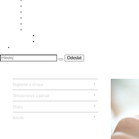
Detské choroby a zdravie
Alergie u batolat
Kontroly, prehliadky, očkovania
Často kladené otázky
Užitočné appky a nástroje
Užitočné appky a nástroje
Výpočet rizika vzniku alergie
Sme tu pre vás
Odeslat
Dojčenie a strava
Tehotenstvo a pôrod
Dojča
Batoľa