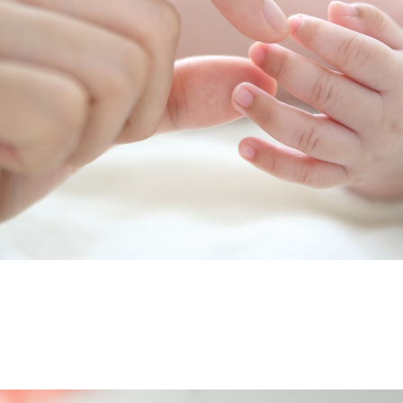
náhleho úmrtia dojčiat (SIDS)
ľ nie je známa jednoznačná príčina syndrómu náhleho úmrtia dojčiat.
 však určité faktory, pri ktorých by mali byt rodičia obozretní.