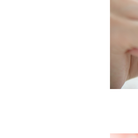
Syndróm 
14 Jan 2019
Doposia
Existujú