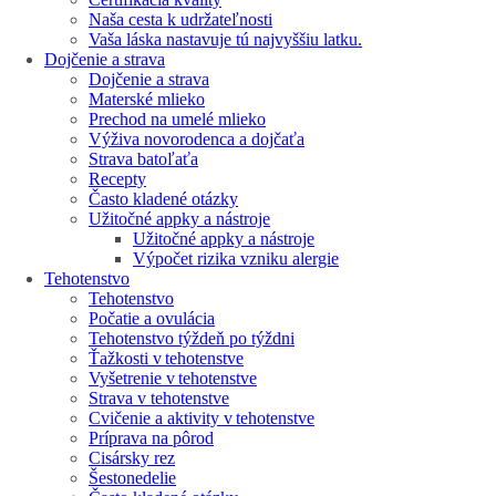
Naša cesta k udržateľnosti
Vaša láska nastavuje tú najvyššiu latku.
Dojčenie a strava
Dojčenie a strava
Materské mlieko
Prechod na umelé mlieko
Výživa novorodenca a dojčaťa
Strava batoľaťa
Recepty
Často kladené otázky
Užitočné appky a nástroje
Užitočné appky a nástroje
Výpočet rizika vzniku alergie
Tehotenstvo
Tehotenstvo
Počatie a ovulácia
Tehotenstvo týždeň po týždni
Ťažkosti v tehotenstve
Vyšetrenie v tehotenstve
Strava v tehotenstve
Cvičenie a aktivity v tehotenstve
Príprava na pôrod
Cisársky rez
Šestonedelie