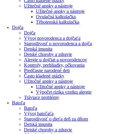
Často kladené otázky
Užitečné appky a nástroje
Užitečné appky a nástroje
Ovulačná kalkulačka
Těhotenská kalkulačka
Dojča
Dojča
Vývoj novorodenca a dojčaťa
Starostlivosť o novorodenca a dojča
Detská imunita
Detské choroby a zdravie
Alergie u dojčiat a novorodencov
Kontroly, prehliadky, očkovania
Predčasne narodené deti
Často kladené otázky
Užitočné appky a nástroje
Užitočné appky a nástroje
Výpočet rizika vzniku alergie
Tráviace problémy
Batoľa
Batoľa
Vývoj batoľaťa
Starostlivosť o dieťa deň za dňom
Detská imunita
Detské choroby a zdravie