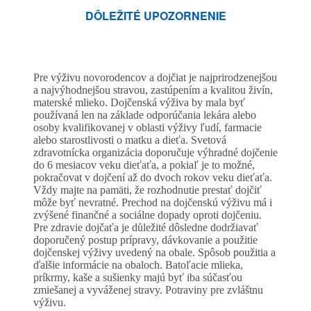
DÔLEŽITÉ UPOZORNENIE
Pre výživu novorodencov a dojčiat je najprirodzenejšou
a najvýhodnejšou stravou, zastúpením a kvalitou živín,
materské mlieko. Dojčenská výživa by mala byť
používaná len na základe odporúčania lekára alebo
osoby kvalifikovanej v oblasti výživy ľudí, farmacie
alebo starostlivosti o matku a dieťa. Svetová
zdravotnícka organizácia doporučuje výhradné dojčenie
do 6 mesiacov veku dieťaťa, a pokiaľ je to možné,
pokračovat v dojčení až do dvoch rokov veku dieťaťa.
Vždy majte na pamäti, že rozhodnutie prestať dojčiť
môže byť nevratné. Prechod na dojčenskú výživu má i
zvýšené finančné a sociálne dopady oproti dojčeniu.
Pre zdravie dojčaťa je důležité dôsledne dodržiavať
doporučený postup prípravy, dávkovanie a použitie
dojčenskej výživy uvedený na obale. Spôsob použitia a
ďalšie informácie na obaloch. Batoľacie mlieka,
príkrmy, kaše a sušienky majú byť iba súčasťou
zmiešanej a vyváženej stravy. Potraviny pre zvláštnu
výživu.