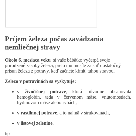
Príjem železa počas zavádzania
nemliečnej stravy
Okolo 6. mesiaca veku
si vaše bábätko vyčerpá svoje
prirodzené zásoby železa, preto mu musíte zaistiť dostatočný
prísun železa z potravy, keď začnete kŕmiť tuhou stravou.
Železo v potravinách sa vyskytuje:
v živočíšnej potrave
, ktorá pôvodne obsahovala
hemoglobín, teda v červenom mäse, vnútornostiach,
hydinovom mäse alebo rybách,
v
rastlinnej potrave
, a to najmä v strukovinách,
v
listovej zelenine
.
tip