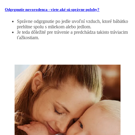
Odgrgnutie novorodenca - viete aké sú správne polohy?
Správne odgrgnutie po jedle uvoľní vzduch, ktoré bábätko
prehltne spolu s mliekom alebo jedlom.
Je teda dôležité pre trávenie a predchádza takisto tráviacim
ťažkostiam.