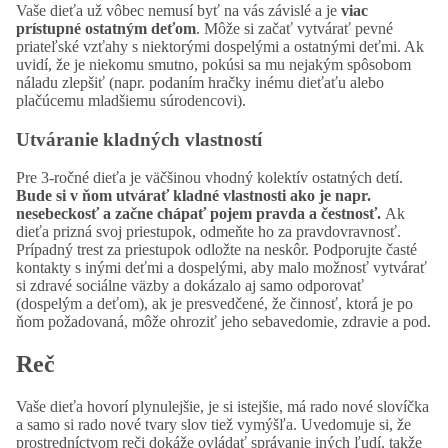
Vaše dieťa už vôbec nemusí byť na vás závislé a je
viac
prístupné ostatným deťom
. Môže si začať vytvárať pevné
priateľské vzťahy s niektorými dospelými a ostatnými deťmi. Ak
uvidí, že je niekomu smutno, pokúsi sa mu nejakým spôsobom
náladu zlepšiť (napr. podaním hračky inému dieťaťu alebo
plačúcemu mladšiemu súrodencovi).
Utváranie kladných vlastností
Pre 3-ročné dieťa je väčšinou vhodný kolektív ostatných detí.
Bude si v ňom utvárať kladné vlastnosti ako je napr.
nesebeckosť a začne chápať pojem pravda a čestnosť.
Ak
dieťa prizná svoj priestupok, odmeňte ho za pravdovravnosť.
Prípadný trest za priestupok odložte na neskôr. Podporujte časté
kontakty s inými deťmi a dospelými, aby malo možnosť vytvárať
si zdravé sociálne väzby a dokázalo aj samo odporovať
(dospelým a deťom), ak je presvedčené, že činnosť, ktorá je po
ňom požadovaná, môže ohroziť jeho sebavedomie, zdravie a pod.
Reč
Vaše dieťa hovorí plynulejšie, je si istejšie, má rado nové slovíčka
a samo si rado nové tvary slov tiež vymýšľa. Uvedomuje si, že
prostredníctvom reči dokáže ovládať správanie iných ľudí, takže