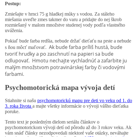
Postup:
Zmiešajte v hrnci 75 g hladkej múky s vodou. Za stáleho
miešania uveďte zmes takmer do varu a pridajte do nej škrob
rozmiešaný v malom množstve studenej vody podľa vlastného
uváženia.
Pokiaľ bude farba redšia, nebude držať dieťaťu na prste a nebude
Ak bude farba príliš hustá, bude
s ňou môcť maľovať.
tvoriť hrudky a po zaschnutí na papieri sa bude
odlupovať.
Hmotu nechajte vychladnúť a zafarbite ju
malým množstvom potravinárskej farby či vodovými
farbami.
Psychomotorická mapa vývoja detí
Stiahnite si našu
psychomotorickú mapu pre deti vo veku od 1. do
3. roka života
a majte všetky informácie o vývoji vášho dieťatka
poruke.
Tento text je posledným dielom seriálu článkov o
psychomotorickom vývoji detí od pôrodu až do 3 rokov veku. Ak
vám snáď články nezodpovedali niektoré vaše otázky, neváhajte