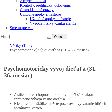
Alergie u batolat
Kontroly, prehliadky, očkovania
Často kladené otázky
Užitočné appky a nástroje
Užitočné appky a nástroje
Výpočet rizika vzniku alergie
Sme tu pre vás
Odeslat
Všetky články
Psychomotorický vývoj dieťaťa (31. - 36. mesiac)
Psychomotorický vývoj dieťaťa (31. -
36. mesiac)
Zistite, ktoré schopnosti motoriky a reči sú znakom
správneho vývoja vášho dieťaťa.
Nielen vďaka škôlke môžete pozorovať vytváranie hlbších
sociálnych väzieb.