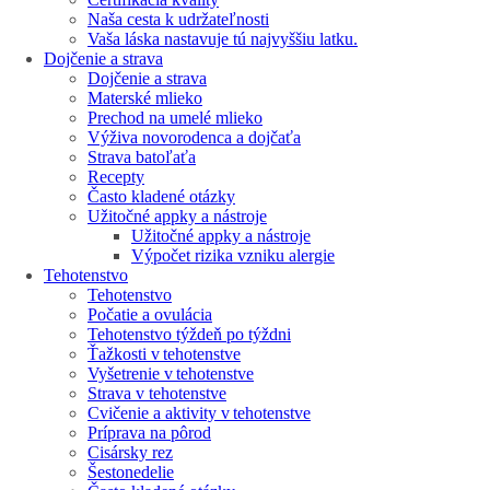
Naša cesta k udržateľnosti
Vaša láska nastavuje tú najvyššiu latku.
Dojčenie a strava
Dojčenie a strava
Materské mlieko
Prechod na umelé mlieko
Výživa novorodenca a dojčaťa
Strava batoľaťa
Recepty
Často kladené otázky
Užitočné appky a nástroje
Užitočné appky a nástroje
Výpočet rizika vzniku alergie
Tehotenstvo
Tehotenstvo
Počatie a ovulácia
Tehotenstvo týždeň po týždni
Ťažkosti v tehotenstve
Vyšetrenie v tehotenstve
Strava v tehotenstve
Cvičenie a aktivity v tehotenstve
Príprava na pôrod
Cisársky rez
Šestonedelie