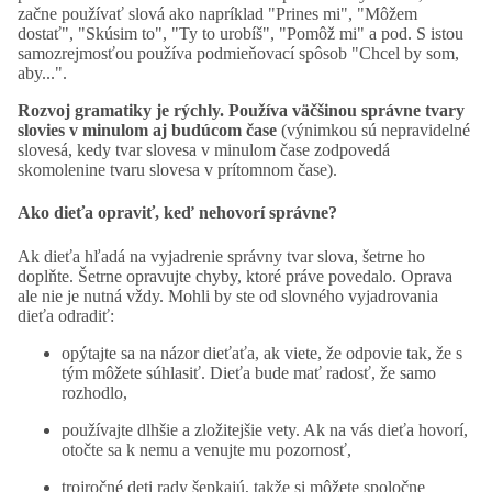
začne používať slová ako napríklad "Prines mi", "Môžem
dostať", "Skúsim to", "Ty to urobíš", "Pomôž mi" a pod. S istou
samozrejmosťou používa podmieňovací spôsob "Chcel by som,
aby...".
Rozvoj gramatiky je rýchly. Používa väčšinou správne tvary
slovies v minulom aj budúcom čase
(výnimkou sú nepravidelné
slovesá, kedy tvar slovesa v minulom čase zodpovedá
skomolenine tvaru slovesa v prítomnom čase).
Ako dieťa opraviť, keď nehovorí správne?
Ak dieťa hľadá na vyjadrenie správny tvar slova, šetrne ho
doplňte. Šetrne opravujte chyby, ktoré práve povedalo. Oprava
ale nie je nutná vždy. Mohli by ste od slovného vyjadrovania
dieťa odradiť:
opýtajte sa na názor dieťaťa, ak viete, že odpovie tak, že s
tým môžete súhlasiť. Dieťa bude mať radosť, že samo
rozhodlo,
používajte dlhšie a zložitejšie vety. Ak na vás dieťa hovorí,
otočte sa k nemu a venujte mu pozornosť,
trojročné deti rady šepkajú, takže si môžete spoločne