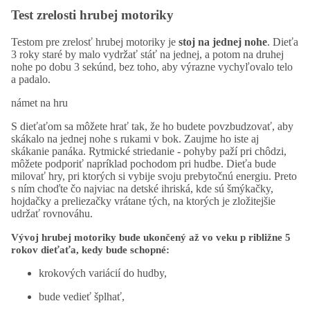
Test zrelosti hrubej motoriky
Testom pre zrelosť hrubej motoriky je
stoj na jednej nohe
. Dieťa
3 roky staré by malo vydržať stáť na jednej, a potom na druhej
nohe po dobu 3 sekúnd, bez toho, aby výrazne vychyľovalo telo
a padalo.
námet na hru
S dieťaťom sa môžete hrať tak, že ho budete povzbudzovať, aby
skákalo na jednej nohe s rukami v bok. Zaujme ho iste aj
skákanie panáka. Rytmické striedanie - pohyby paží pri chôdzi,
môžete podporiť napríklad pochodom pri hudbe. Dieťa bude
milovať hry, pri ktorých si vybije svoju prebytočnú energiu. Preto
s ním choďte čo najviac na detské ihriská, kde sú šmýkačky,
hojdačky a preliezačky vrátane tých, na ktorých je zložitejšie
udržať rovnováhu.
Vývoj hrubej motoriky bude ukončený až vo veku p
ribližne 5
rokov dieťaťa, kedy bude schopné:
krokových variácií do hudby,
bude vedieť šplhať,