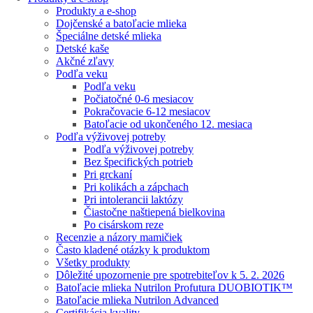
Produkty a e-shop
Dojčenské a batoľacie mlieka
Špeciálne detské mlieka
Detské kaše
Akčné zľavy
Podľa veku
Podľa veku
Počiatočné 0-6 mesiacov
Pokračovacie 6-12 mesiacov
Batoľacie od ukončeného 12. mesiaca
Podľa výživovej potreby
Podľa výživovej potreby
Bez špecifických potrieb
Pri grckaní
Pri kolikách a zápchach
Pri intolerancii laktózy
Čiastočne naštiepená bielkovina
Po cisárskom reze
Recenzie a názory mamičiek
Často kladené otázky k produktom
Všetky produkty
Dôležité upozornenie pre spotrebiteľov k 5. 2. 2026
Batoľacie mlieka Nutrilon Profutura DUOBIOTIK™
Batoľacie mlieka Nutrilon Advanced
Certifikácia kvality