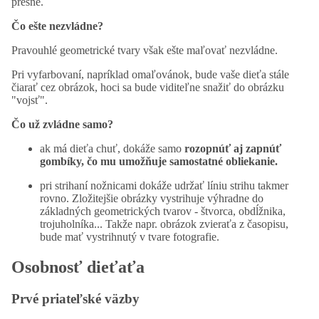
presne.
Čo ešte nezvládne?
Pravouhlé geometrické tvary však ešte maľovať nezvládne.
Pri vyfarbovaní, napríklad omaľovánok, bude vaše dieťa stále
čiarať cez obrázok, hoci sa bude viditeľne snažiť do obrázku
"vojsť".
Čo už zvládne samo?
ak má dieťa chuť, dokáže samo
rozopnúť aj zapnúť
gombíky, čo mu umožňuje samostatné obliekanie.
pri strihaní nožnicami dokáže udržať líniu strihu takmer
rovno. Zložitejšie obrázky vystrihuje výhradne do
základných geometrických tvarov - štvorca, obdĺžnika,
trojuholníka... Takže napr. obrázok zvieraťa z časopisu,
bude mať vystrihnutý v tvare fotografie.
Osobnosť dieťaťa
Prvé priateľské väzby