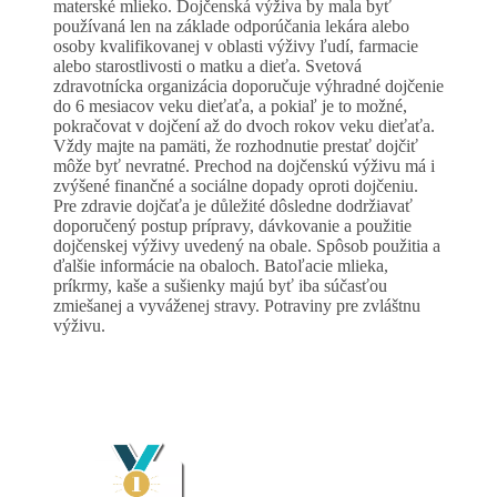
materské mlieko. Dojčenská výživa by mala byť
používaná len na základe odporúčania lekára alebo
osoby kvalifikovanej v oblasti výživy ľudí, farmacie
alebo starostlivosti o matku a dieťa. Svetová
zdravotnícka organizácia doporučuje výhradné dojčenie
do 6 mesiacov veku dieťaťa, a pokiaľ je to možné,
pokračovat v dojčení až do dvoch rokov veku dieťaťa.
Vždy majte na pamäti, že rozhodnutie prestať dojčiť
môže byť nevratné. Prechod na dojčenskú výživu má i
zvýšené finančné a sociálne dopady oproti dojčeniu.
Pre zdravie dojčaťa je důležité dôsledne dodržiavať
doporučený postup prípravy, dávkovanie a použitie
dojčenskej výživy uvedený na obale. Spôsob použitia a
ďalšie informácie na obaloch. Batoľacie mlieka,
príkrmy, kaše a sušienky majú byť iba súčasťou
zmiešanej a vyváženej stravy. Potraviny pre zvláštnu
výživu.