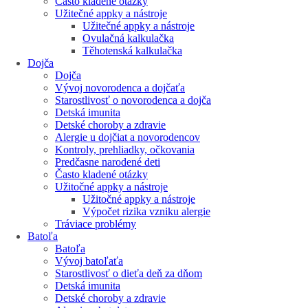
Často kladené otázky
Užitečné appky a nástroje
Užitečné appky a nástroje
Ovulačná kalkulačka
Těhotenská kalkulačka
Dojča
Dojča
Vývoj novorodenca a dojčaťa
Starostlivosť o novorodenca a dojča
Detská imunita
Detské choroby a zdravie
Alergie u dojčiat a novorodencov
Kontroly, prehliadky, očkovania
Predčasne narodené deti
Často kladené otázky
Užitočné appky a nástroje
Užitočné appky a nástroje
Výpočet rizika vzniku alergie
Tráviace problémy
Batoľa
Batoľa
Vývoj batoľaťa
Starostlivosť o dieťa deň za dňom
Detská imunita
Detské choroby a zdravie