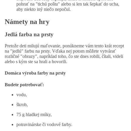
pohrať na "tichú poštu" alebo si len tak šepkať do ucha,
aby niekto iný niečo nepočul.
Námety na hry
Jedlá farba na prsty
Pretože deti milujú maľovanie, ponúkneme vám tento krát recept
na "jedlú" farbu na prsty. Vďaka nej potom môžete vytvárať
rozličné "obrazy", napríklad toho, čo ste dnes robili, čítali, videli
alebo s kým ste sa hrali a hovorili.
Domáca výroba farby na prsty
Budete potrebovať:
vodu,
škrob,
75 g hladkej múky,
potravinárske či vodové farby.