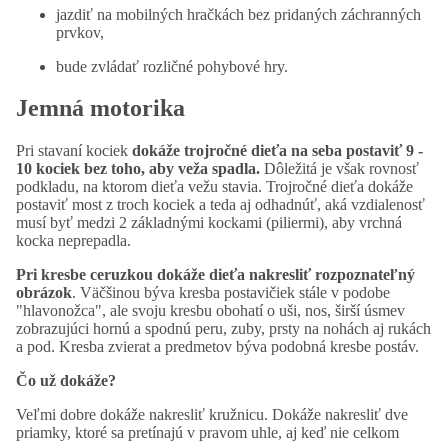
jazdiť na mobilných hračkách bez pridaných záchranných
prvkov,
bude zvládať rozličné pohybové hry.
Jemná motorika
Pri stavaní kociek
dokáže trojročné dieťa na seba postaviť 9 -
10 kociek bez toho, aby veža spadla.
Dôležitá je však rovnosť
podkladu, na ktorom dieťa vežu stavia. Trojročné dieťa dokáže
postaviť most z troch kociek a teda aj odhadnúť, aká vzdialenosť
musí byť medzi 2 základnými kockami (piliermi), aby vrchná
kocka neprepadla.
Pri kresbe ceruzkou dokáže dieťa nakresliť rozpoznateľný
obrázok
. Väčšinou býva kresba postavičiek stále v podobe
"hlavonožca", ale svoju kresbu obohatí o uši, nos, širší úsmev
zobrazujúci hornú a spodnú peru, zuby, prsty na nohách aj rukách
a pod. Kresba zvierat a predmetov býva podobná kresbe postáv.
Čo už dokáže?
Veľmi dobre dokáže nakresliť kružnicu. Dokáže nakresliť dve
priamky, ktoré sa pretínajú v pravom uhle, aj keď nie celkom