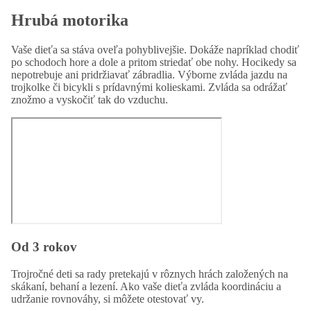
Hrubá motorika
Vaše dieťa sa stáva oveľa pohyblivejšie. Dokáže napríklad chodiť
po schodoch hore a dole a pritom striedať obe nohy. Hocikedy sa
nepotrebuje ani pridržiavať zábradlia. Výborne zvláda jazdu na
trojkolke či bicykli s prídavnými kolieskami. Zvláda sa odrážať
znožmo a vyskočiť tak do vzduchu.
Od 3 rokov
Trojročné deti sa rady pretekajú v rôznych hrách založených na
skákaní, behaní a lezení. Ako vaše dieťa zvláda koordináciu a
udržanie rovnováhy, si môžete otestovať vy.