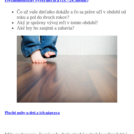
Psychomotorický vývoj dieťaťa (19. - 24. mesiac)
Čo už vaše dieťatko dokáže a čo sa práve učí v období od
roku a pol do dvoch rokov?
Aký je správny vývoj reči v tomto období?
Aké hry ho zaujmú a zabavia?
Ploché nohy u detí a ich náprava