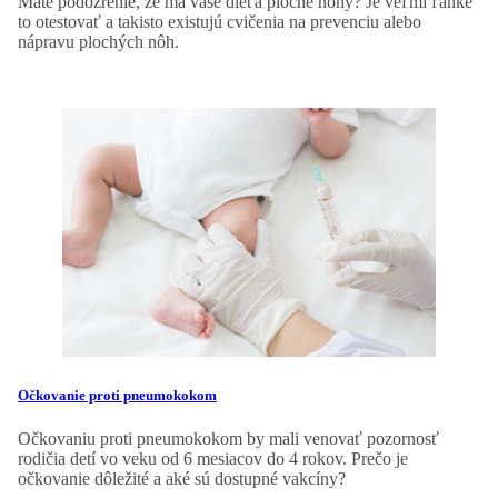
Máte podozrenie, že má vaše dieťa ploché nohy? Je veľmi ľahké
to otestovať a takisto existujú cvičenia na prevenciu alebo
nápravu plochých nôh.
Očkovanie proti pneumokokom
Očkovaniu proti pneumokokom by mali venovať pozornosť
rodičia detí vo veku od 6 mesiacov do 4 rokov. Prečo je
očkovanie dôležité a aké sú dostupné vakcíny?