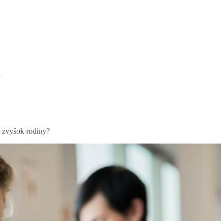
a
u zvyšok rodiny?