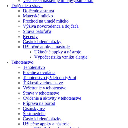
Vaša láska nastavuje tú najvyššiu latku.
Dojčenie a strava
Dojčenie a strava
Materské mlieko
Prechod na umelé mlieko
Výživa novorodenca a dojčaťa
Strava batoľaťa
Recepty
Často kladené otázky
Užitočné appky a nástroje
Užitočné appky a nástroje
Výpočet rizika vzniku alergie
Tehotenstvo
Tehotenstvo
Počatie a ovulácia
Tehotenstvo týždeň po týždni
Ťažkosti v tehotenstve
Vyšetrenie v tehotenstve
Strava v tehotenstve
Cvičenie a aktivity v tehotenstve
Príprava na pôrod
Cisársky rez
Šestonedelie
Často kladené otázky
Užitečné appky a nástroje