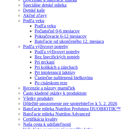
Špeciálne detské mlieka
Detské kaše
Akčné zľavy
Podľa veku
Podľa veku
Počiatočné 0-6 mesiacov
Pokračovacie 6-12 mesiacov
Batoľacie od ukončeného 12. mesiaca
Podľa výživovej potreby
Podľa výživovej potreby
Bez špecifických potrieb
Pri grckaní
Pri kolikách a zápchach
Pri intolerancii laktózy
Čiastočne naštiepená bielkovina
Po cisárskom reze
Recenzie a názory mamičiek
Často kladené otázky k produktom
Všetky produkty
Dôležité upozornenie pre spotrebiteľov k 5. 2. 2026
Batoľacie mlieka Nutrilon Profutura DUOBIOTIK™
Batoľacie mlieka Nutrilon Advanced
Certifikácia kvality
Naša cesta k udržateľnosti