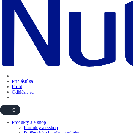
Prihlásiť sa
Profil
Odhlásiť sa
0
Produkty a e-shop
Produkty a e-shop
Dojčenské a batoľacie mlieka