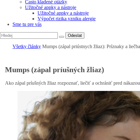
Často kladené otázky
Užitočné appky a nástroje
Užitočné appky a nástroje
Výpočet rizika vzniku alergie
Sme tu pre vás
Odeslat
Všetky články
Mumps (zápal priústnych žliaz): Príznaky a liečb
Mumps (zápal príušných žliaz)
Ako zápal príušných žliaz rozpoznať, liečiť a ochrániť pred nákazo