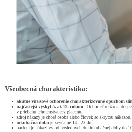
Všeobecná charakteristika:
akútne vírusové ochorenie charakterizované opuchom slin
najčastejší výskyt 5. až 15. rokom
. Ochorieť môžu aj dospel
v priebehu tehotenstva cez placentu,
zdroj nákazy je chorá osoba alebo človek so skrytou nákazou
inkubačná doba
je zvyčajne 14 - 23 dní,
pacient je nákazlivý od posledných dní inkubačnej doby do 10