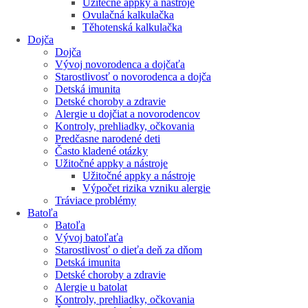
Užitečné appky a nástroje
Ovulačná kalkulačka
Těhotenská kalkulačka
Dojča
Dojča
Vývoj novorodenca a dojčaťa
Starostlivosť o novorodenca a dojča
Detská imunita
Detské choroby a zdravie
Alergie u dojčiat a novorodencov
Kontroly, prehliadky, očkovania
Predčasne narodené deti
Často kladené otázky
Užitočné appky a nástroje
Užitočné appky a nástroje
Výpočet rizika vzniku alergie
Tráviace problémy
Batoľa
Batoľa
Vývoj batoľaťa
Starostlivosť o dieťa deň za dňom
Detská imunita
Detské choroby a zdravie
Alergie u batolat
Kontroly, prehliadky, očkovania