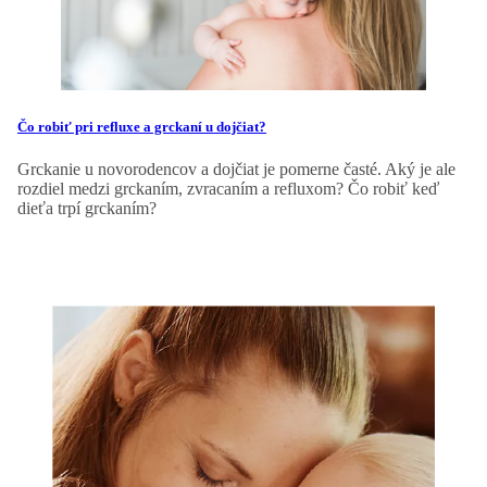
Čo robiť pri refluxe a grckaní u dojčiat?
Grckanie u novorodencov a dojčiat je pomerne časté. Aký je ale
rozdiel medzi grckaním, zvracaním a refluxom? Čo robiť keď
dieťa trpí grckaním?