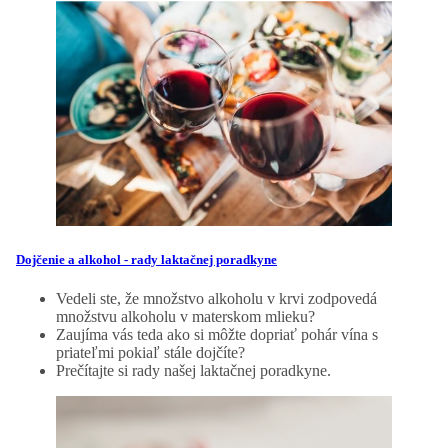
Dojčenie a alkohol - rady laktačnej poradkyne
Vedeli ste, že množstvo alkoholu v krvi zodpovedá
množstvu alkoholu v materskom mlieku?
Zaujíma vás teda ako si môžte dopriať pohár vína s
priateľmi pokiaľ stále dojčíte?
Prečítajte si rady našej laktačnej poradkyne.