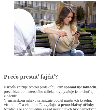
Prečo prestať fajčiť?
Nikotín znižuje tvorbu prolaktínu, čím
spomaľuje laktáciu
,
prechádza do materského mlieka, ovplyvňuje jeho chuť aj
zloženie.
V materskom mlieku sa znižuje podiel mastných kyselín,
vitamínu C a vitamínu E, zvyšujú sa
prooxidačný účinky
(oxidácia je zodpovedná za rad negatívnych biochemických