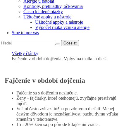
Alergie u batolat
Kontroly, prehliadky, očkovania
Často kladené otázky
Užitočné appky a nástroje
Užitočné appky a nástroje
Výpočet rizika vzniku alergie
Sme tu pre vás
Odeslat
Všetky články
Fajčenie v období dojčenia: Vplyv na matku a dieťa
Fajčenie v období dojčenia
Fajčenie sa s dojčením nezlučuje.
Ženy - fajčiarky, ktoré otehotnejú, zvyčajne prestávajú
fajčiť.
Veľmi často zvíťazí túžba po zdravom dieťati. Menej
častým dôvodom je neznášanlivosť pachu dymu vďaka
zmenám v tehotenstve.
15 - 20% žien sa po pôrode k fajčeniu vracia.