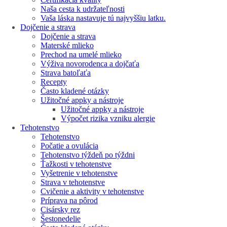
Naša cesta k udržateľnosti
Vaša láska nastavuje tú najvyššiu latku.
Dojčenie a strava
Dojčenie a strava
Materské mlieko
Prechod na umelé mlieko
Výživa novorodenca a dojčaťa
Strava batoľaťa
Recepty
Často kladené otázky
Užitočné appky a nástroje
Užitočné appky a nástroje
Výpočet rizika vzniku alergie
Tehotenstvo
Tehotenstvo
Počatie a ovulácia
Tehotenstvo týždeň po týždni
Ťažkosti v tehotenstve
Vyšetrenie v tehotenstve
Strava v tehotenstve
Cvičenie a aktivity v tehotenstve
Príprava na pôrod
Cisársky rez
Šestonedelie