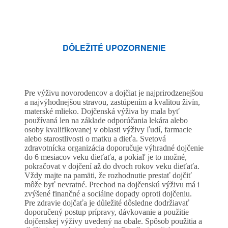
DÔLEŽITÉ UPOZORNENIE
Pre výživu novorodencov a dojčiat je najprirodzenejšou
a najvýhodnejšou stravou, zastúpením a kvalitou živín,
materské mlieko. Dojčenská výživa by mala byť
používaná len na základe odporúčania lekára alebo
osoby kvalifikovanej v oblasti výživy ľudí, farmacie
alebo starostlivosti o matku a dieťa. Svetová
zdravotnícka organizácia doporučuje výhradné dojčenie
do 6 mesiacov veku dieťaťa, a pokiaľ je to možné,
pokračovat v dojčení až do dvoch rokov veku dieťaťa.
Vždy majte na pamäti, že rozhodnutie prestať dojčiť
môže byť nevratné. Prechod na dojčenskú výživu má i
zvýšené finančné a sociálne dopady oproti dojčeniu.
Pre zdravie dojčaťa je důležité dôsledne dodržiavať
doporučený postup prípravy, dávkovanie a použitie
dojčenskej výživy uvedený na obale. Spôsob použitia a