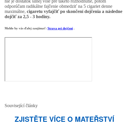
nie je dostatok silnej vôle pre takéto rozhodnutie, potom
odporúčam radikálne fajčenie obmedziť na 5 cigariet denne
maximálne,
cigaretu vyfajčiť po skončení dojčenia a následne
dojčiť za 2,5 - 3 hodiny.
Mohlo by vás ďalej zaujímať:
Strava pri dojčení
.
Související články
ZJISTĚTE VÍCE O MATEŘSTVÍ