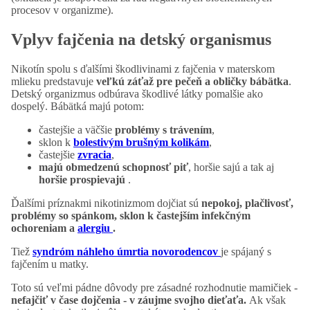
procesov v organizme).
Vplyv fajčenia na detský organismus
Nikotín spolu s ďalšími škodlivinami z fajčenia v materskom
mlieku predstavuje
veľkú záťaž pre pečeň a obličky bábätka
.
Detský organizmus odbúrava škodlivé látky pomalšie ako
dospelý. Bábätká majú potom:
častejšie a väčšie
problémy s trávením
,
sklon k
bolestivým brušným kolikám
,
častejšie
zvracia
,
majú obmedzenú schopnosť piť
, horšie sajú a tak aj
horšie prospievajú
.
Ďalšími príznakmi nikotinizmom dojčiat sú
n
epokoj, plačlivosť,
problémy so spánkom, sklon k častejším infekčným
ochoreniam a
alergiu
.
Tiež
syndróm náhleho úmrtia novorodencov
je spájaný s
fajčením u matky.
Toto sú veľmi pádne dôvody pre zásadné rozhodnutie mamičiek -
nefajčiť v čase dojčenia - v záujme svojho dieťaťa.
Ak však