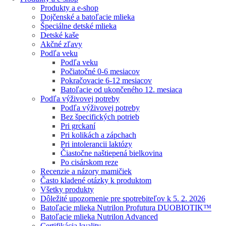
Produkty a e-shop
Dojčenské a batoľacie mlieka
Špeciálne detské mlieka
Detské kaše
Akčné zľavy
Podľa veku
Podľa veku
Počiatočné 0-6 mesiacov
Pokračovacie 6-12 mesiacov
Batoľacie od ukončeného 12. mesiaca
Podľa výživovej potreby
Podľa výživovej potreby
Bez špecifických potrieb
Pri grckaní
Pri kolikách a zápchach
Pri intolerancii laktózy
Čiastočne naštiepená bielkovina
Po cisárskom reze
Recenzie a názory mamičiek
Často kladené otázky k produktom
Všetky produkty
Dôležité upozornenie pre spotrebiteľov k 5. 2. 2026
Batoľacie mlieka Nutrilon Profutura DUOBIOTIK™
Batoľacie mlieka Nutrilon Advanced
Certifikácia kvality