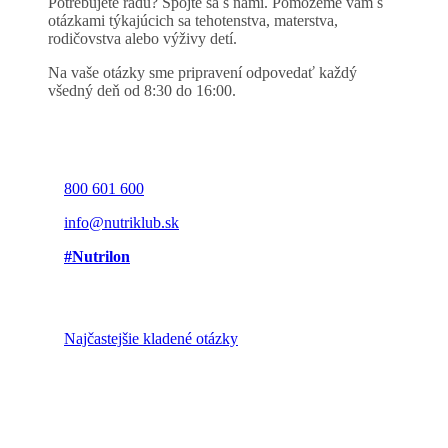
Potrebujete radu? Spojte sa s nami. Pomôžeme vám s
otázkami týkajúcich sa tehotenstva, materstva,
rodičovstva alebo výživy detí.
Na vaše otázky sme pripravení odpovedať každý
všedný deň od 8:30 do 16:00.
800 601 600
info@nutriklub.sk
#Nutrilon
Najčastejšie kladené otázky