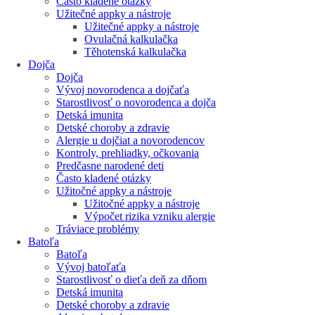
Často kladené otázky
Užitečné appky a nástroje
Užitečné appky a nástroje
Ovulačná kalkulačka
Těhotenská kalkulačka
Dojča
Dojča
Vývoj novorodenca a dojčaťa
Starostlivosť o novorodenca a dojča
Detská imunita
Detské choroby a zdravie
Alergie u dojčiat a novorodencov
Kontroly, prehliadky, očkovania
Predčasne narodené deti
Často kladené otázky
Užitočné appky a nástroje
Užitočné appky a nástroje
Výpočet rizika vzniku alergie
Tráviace problémy
Batoľa
Batoľa
Vývoj batoľaťa
Starostlivosť o dieťa deň za dňom
Detská imunita
Detské choroby a zdravie