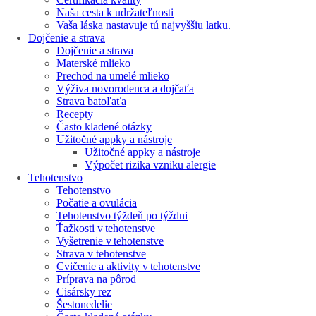
Naša cesta k udržateľnosti
Vaša láska nastavuje tú najvyššiu latku.
Dojčenie a strava
Dojčenie a strava
Materské mlieko
Prechod na umelé mlieko
Výživa novorodenca a dojčaťa
Strava batoľaťa
Recepty
Často kladené otázky
Užitočné appky a nástroje
Užitočné appky a nástroje
Výpočet rizika vzniku alergie
Tehotenstvo
Tehotenstvo
Počatie a ovulácia
Tehotenstvo týždeň po týždni
Ťažkosti v tehotenstve
Vyšetrenie v tehotenstve
Strava v tehotenstve
Cvičenie a aktivity v tehotenstve
Príprava na pôrod
Cisársky rez
Šestonedelie