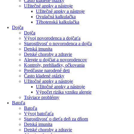
Často kladené otázky
Užitečné appky a nástroje
Užitečné appky a nástroje
Ovulačná kalkulačka
Těhotenská kalkulačka
Dojča
Dojča
Vývoj novorodenca a dojčaťa
Starostlivosť o novorodenca a dojča
Detská imunita
Detské choroby a zdravie
Alergie u dojčiat a novorodencov
Kontroly, prehliadky, očkovania
Predčasne narodené deti
Často kladené otázky
Užitočné appky a nástroje
Užitočné appky a nástroje
Výpočet rizika vzniku alergie
Tráviace problémy
Batoľa
Batoľa
Vývoj batoľaťa
Starostlivosť o dieťa deň za dňom
Detská imunita
Detské choroby a zdravie