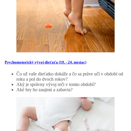
Psychomotorický vývoj dieťaťa (19. - 24. mesiac)
Čo už vaše dieťatko dokáže a čo sa práve učí v období od
roku a pol do dvoch rokov?
Aký je správny vývoj reči v tomto období?
Aké hry ho zaujmú a zabavia?