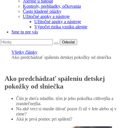
Alergie u batolat
Kontroly, prehliadky, očkovania
Často kladené otázky
Užitočné appky a nástroje
Užitočné appky a nástroje
Výpočet rizika vzniku alergie
Sme tu pre vás
Odeslat
Všetky články
Ako predchádzať spáleniu detskej pokožky od slniečka
Ako predchádzať spáleniu detskej
pokožky od slniečka
Čím je dieťa mladšie, tým je jeho pokožka citlivejšia a
zraniteľnejšia.
Na aké veci si musíte dávať pozor či už v lete alebo aj v
zime?
Aká je prvá pomoc pri spálení?