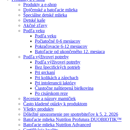
Produkty a e-shop
Dojčenské a batoľacie mlieka
Špeciálne detské mlieka
Detské kaše
Akčné zľavy
Podľa veku
Podľa veku
Počiatočné 0-6 mesiacov
Pokračovacie 6-12 mesiacov
Batoľacie od ukončeného 12. mesiaca
Podľa výživovej potreby
Podľa výživovej potreby
Bez špecifických potrieb
Pri grckaní
Pri kolikách a zápchach
Pri intolerancii laktózy
Čiastočne naštiepená bielkovina
Po cisárskom reze
Recenzie a názory mamičiek
Často kladené otázky k produktom
Všetky produkty
Dôležité upozornenie pre spotrebiteľov k 5. 2. 2026
Batoľacie mlieka Nutrilon Profutura DUOBIOTIK™
Batoľacie mlieka Nutrilon Advanced
Certifikácia kvality