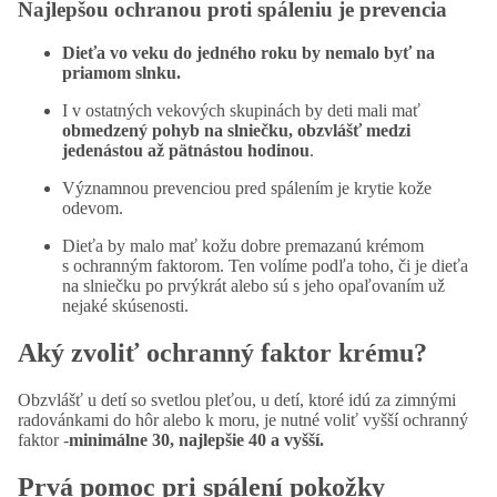
Najlepšou ochranou proti spáleniu je prevencia
Dieťa vo veku do jedného roku by nemalo byť na
priamom slnku.
I v ostatných vekových skupinách by deti mali mať
obmedzený pohyb na slniečku, obzvlášť medzi
jedenástou až pätnástou hodinou
.
Významnou prevenciou pred spálením je krytie kože
odevom.
Dieťa by malo mať kožu dobre premazanú krémom
s ochranným faktorom. Ten volíme podľa toho, či je dieťa
na slniečku po prvýkrát alebo sú s jeho opaľovaním už
nejaké skúsenosti.
Aký zvoliť ochranný faktor krému?
Obzvlášť u detí so svetlou pleťou, u detí, ktoré idú za zimnými
radovánkami do hôr alebo k moru, je nutné voliť vyšší ochranný
faktor -
minimálne 30, najlepšie 40 a vyšší.
Prvá pomoc pri spálení pokožky