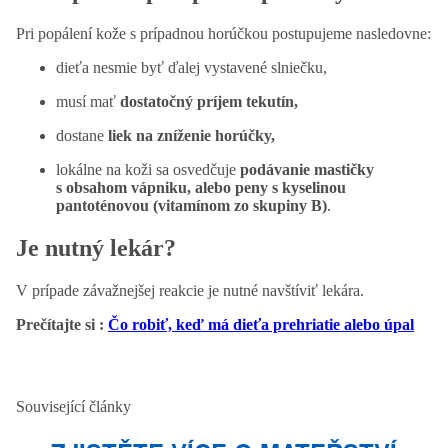
Pri popálení kože s prípadnou horúčkou postupujeme nasledovne:
dieťa nesmie byť ďalej vystavené slniečku,
musí mať
dostatočný príjem tekutín,
dostane
liek na zníženie horúčky,
lokálne na koži sa osvedčuje
podávanie mastičky
s obsahom vápniku, alebo peny s kyselinou
pantoténovou (vitamínom zo skupiny B)
.
Je nutný lekár?
V prípade závažnejšej reakcie je nutné navštíviť lekára.
Prečítajte si :
Čo robiť, keď má dieťa prehriatie alebo úpal
Související články