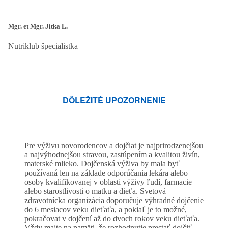
Mgr. et Mgr. Jitka L.
Nutriklub špecialistka
DÔLEŽITÉ UPOZORNENIE
Pre výživu novorodencov a dojčiat je najprirodzenejšou
a najvýhodnejšou stravou, zastúpením a kvalitou živín,
materské mlieko. Dojčenská výživa by mala byť
používaná len na základe odporúčania lekára alebo
osoby kvalifikovanej v oblasti výživy ľudí, farmacie
alebo starostlivosti o matku a dieťa. Svetová
zdravotnícka organizácia doporučuje výhradné dojčenie
do 6 mesiacov veku dieťaťa, a pokiaľ je to možné,
pokračovat v dojčení až do dvoch rokov veku dieťaťa.
Vždy majte na pamäti, že rozhodnutie prestať dojčiť