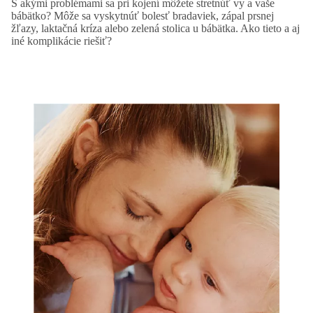
S akými problémami sa pri kojení môžete stretnúť vy a vaše
bábätko? Môže sa vyskytnúť bolesť bradaviek, zápal prsnej
žľazy, laktačná kríza alebo zelená stolica u bábätka. Ako tieto a aj
iné komplikácie riešiť?