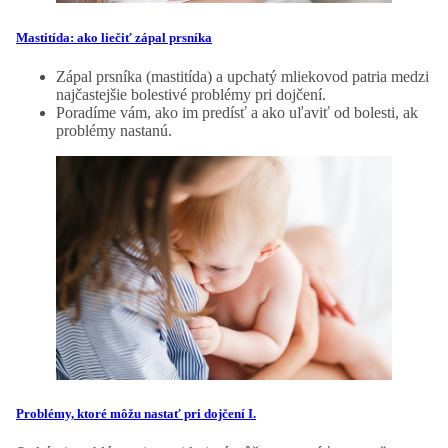
Mastitída: ako liečiť zápal prsníka
Zápal prsníka (mastitída) a upchatý mliekovod patria medzi
najčastejšie bolestivé problémy pri dojčení.
Poradíme vám, ako im predísť a ako uľaviť od bolesti, ak
problémy nastanú.
Problémy, ktoré môžu nastať pri dojčení I.