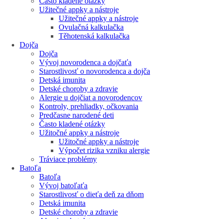
Často kladené otázky
Užitečné appky a nástroje
Užitečné appky a nástroje
Ovulačná kalkulačka
Těhotenská kalkulačka
Dojča
Dojča
Vývoj novorodenca a dojčaťa
Starostlivosť o novorodenca a dojča
Detská imunita
Detské choroby a zdravie
Alergie u dojčiat a novorodencov
Kontroly, prehliadky, očkovania
Predčasne narodené deti
Často kladené otázky
Užitočné appky a nástroje
Užitočné appky a nástroje
Výpočet rizika vzniku alergie
Tráviace problémy
Batoľa
Batoľa
Vývoj batoľaťa
Starostlivosť o dieťa deň za dňom
Detská imunita
Detské choroby a zdravie