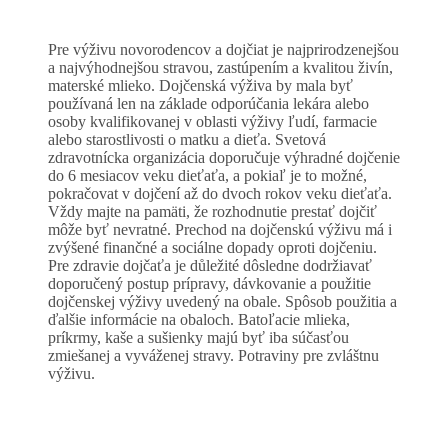
Pre výživu novorodencov a dojčiat je najprirodzenejšou
a najvýhodnejšou stravou, zastúpením a kvalitou živín,
materské mlieko. Dojčenská výživa by mala byť
používaná len na základe odporúčania lekára alebo
osoby kvalifikovanej v oblasti výživy ľudí, farmacie
alebo starostlivosti o matku a dieťa. Svetová
zdravotnícka organizácia doporučuje výhradné dojčenie
do 6 mesiacov veku dieťaťa, a pokiaľ je to možné,
pokračovat v dojčení až do dvoch rokov veku dieťaťa.
Vždy majte na pamäti, že rozhodnutie prestať dojčiť
môže byť nevratné. Prechod na dojčenskú výživu má i
zvýšené finančné a sociálne dopady oproti dojčeniu.
Pre zdravie dojčaťa je důležité dôsledne dodržiavať
doporučený postup prípravy, dávkovanie a použitie
dojčenskej výživy uvedený na obale. Spôsob použitia a
ďalšie informácie na obaloch. Batoľacie mlieka,
príkrmy, kaše a sušienky majú byť iba súčasťou
zmiešanej a vyváženej stravy. Potraviny pre zvláštnu
výživu.