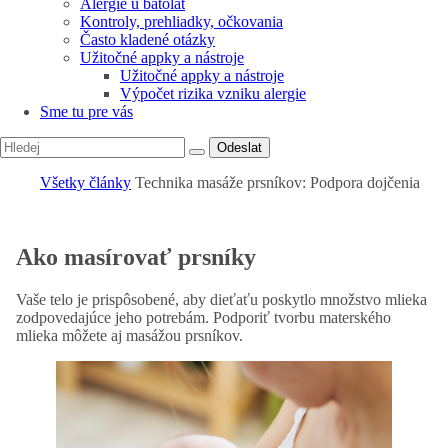
Alergie u batolat
Kontroly, prehliadky, očkovania
Často kladené otázky
Užitočné appky a nástroje
Užitočné appky a nástroje
Výpočet rizika vzniku alergie
Sme tu pre vás
Odeslat
Všetky články
Technika masáže prsníkov: Podpora dojčenia
Ako masírovať prsníky
Vaše telo je prispôsobené, aby dieťaťu poskytlo množstvo mlieka
zodpovedajúce jeho potrebám. Podporiť tvorbu materského
mlieka môžete aj masážou prsníkov.