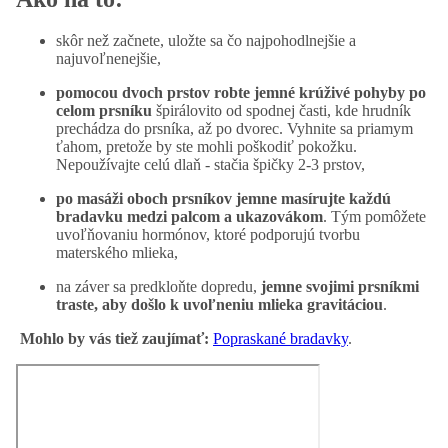
skôr než začnete, uložte sa čo najpohodlnejšie a
najuvoľnenejšie,
pomocou dvoch prstov robte jemné krúživé pohyby po
celom prsníku
špirálovito od spodnej časti, kde hrudník
prechádza do prsníka, až po dvorec. Vyhnite sa priamym
ťahom, pretože by ste mohli poškodiť pokožku.
Nepoužívajte celú dlaň - stačia špičky 2-3 prstov,
po masáži oboch prsníkov jemne masírujte každú
bradavku medzi palcom a ukazovákom
. Tým pomôžete
uvoľňovaniu hormónov, ktoré podporujú tvorbu
materského mlieka,
na záver sa predkloňte dopredu,
jemne svojimi prsníkmi
traste, aby došlo k uvoľneniu mlieka gravitáciou
.
Mohlo by vás tiež zaujímať:
Popraskané bradavky
.