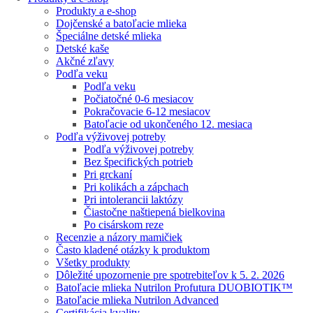
Produkty a e-shop
Dojčenské a batoľacie mlieka
Špeciálne detské mlieka
Detské kaše
Akčné zľavy
Podľa veku
Podľa veku
Počiatočné 0-6 mesiacov
Pokračovacie 6-12 mesiacov
Batoľacie od ukončeného 12. mesiaca
Podľa výživovej potreby
Podľa výživovej potreby
Bez špecifických potrieb
Pri grckaní
Pri kolikách a zápchach
Pri intolerancii laktózy
Čiastočne naštiepená bielkovina
Po cisárskom reze
Recenzie a názory mamičiek
Často kladené otázky k produktom
Všetky produkty
Dôležité upozornenie pre spotrebiteľov k 5. 2. 2026
Batoľacie mlieka Nutrilon Profutura DUOBIOTIK™
Batoľacie mlieka Nutrilon Advanced
Certifikácia kvality