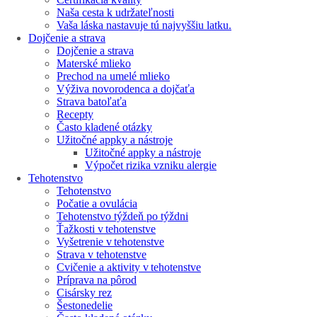
Naša cesta k udržateľnosti
Vaša láska nastavuje tú najvyššiu latku.
Dojčenie a strava
Dojčenie a strava
Materské mlieko
Prechod na umelé mlieko
Výživa novorodenca a dojčaťa
Strava batoľaťa
Recepty
Často kladené otázky
Užitočné appky a nástroje
Užitočné appky a nástroje
Výpočet rizika vzniku alergie
Tehotenstvo
Tehotenstvo
Počatie a ovulácia
Tehotenstvo týždeň po týždni
Ťažkosti v tehotenstve
Vyšetrenie v tehotenstve
Strava v tehotenstve
Cvičenie a aktivity v tehotenstve
Príprava na pôrod
Cisársky rez
Šestonedelie