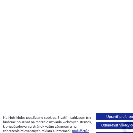
Upraviť preferen
Na Nutriklubu používame cookies. S vaším súhlasom ich
budeme používať na meranie užívania webových stránok,
Odmietnuť všetky c
k prispôsobovaniu stránok vašim záujmom a na
.
prohlášení o
zobrazenie relevantných reklám a informácií