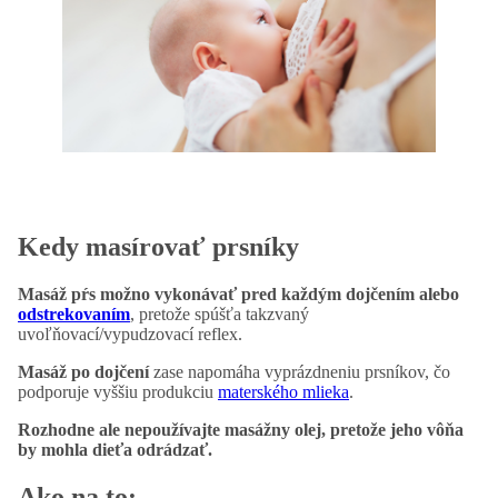
Kedy masírovať prsníky
Masáž pŕs
možno vykonávať pred každým dojčením alebo
odstrekovaním
, pretože spúšťa takzvaný
uvoľňovací/vypudzovací reflex.
Masáž po dojčení
zase napomáha vyprázdneniu prsníkov, čo
podporuje vyššiu produkciu
materského mlieka
.
Rozhodne ale nepoužívajte masážny olej, pretože jeho vôňa
by mohla dieťa odrádzať.
Ako na to: