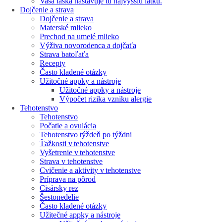
Vaša láska nastavuje tú najvyššiu latku.
Dojčenie a strava
Dojčenie a strava
Materské mlieko
Prechod na umelé mlieko
Výživa novorodenca a dojčaťa
Strava batoľaťa
Recepty
Často kladené otázky
Užitočné appky a nástroje
Užitočné appky a nástroje
Výpočet rizika vzniku alergie
Tehotenstvo
Tehotenstvo
Počatie a ovulácia
Tehotenstvo týždeň po týždni
Ťažkosti v tehotenstve
Vyšetrenie v tehotenstve
Strava v tehotenstve
Cvičenie a aktivity v tehotenstve
Príprava na pôrod
Cisársky rez
Šestonedelie
Často kladené otázky
Užitečné appky a nástroje