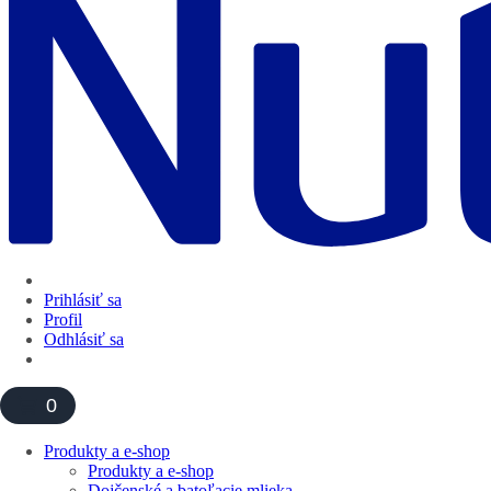
Prihlásiť sa
Profil
Odhlásiť sa
0
Produkty a e-shop
Produkty a e-shop
Dojčenské a batoľacie mlieka