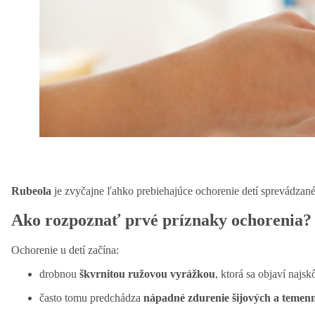
Rubeola
je zvyčajne ľahko prebiehajúce ochorenie detí sprevádzan
Ako rozpoznať prvé príznaky ochorenia?
Ochorenie u detí začína:
drobnou
škvrnitou ružovou vyrážkou
, ktorá sa objaví najsk
často tomu predchádza
nápadné zdurenie šijových a temenn