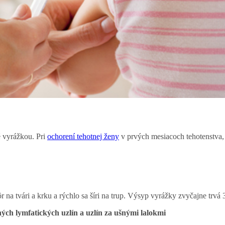
é vyrážkou. Pri
ochorení tehotnej ženy
v prvých mesiacoch tehotenstva,
ôr na tvári a krku a rýchlo sa šíri na trup. Výsyp vyrážky zvyčajne trvá 
ých lymfatických uzlín a uzlín za ušnými lalokmi