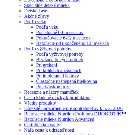
Špeciálne detské mlieka
Detské kaše
Akčné zľavy
Podľa veku
Podľa veku
Počiatočné 0-6 mesiacov
Pokračovacie 6-12 mesiacov
Batoľacie od ukončeného 12. mesiaca
Podľa výživovej potreby
Podľa výživovej potreby
Bez špecifických potrieb
Pri grckaní
Pri kolikách a zápchach
Pri intolerancii laktózy
Čiastočne naštiepená bielkovina
Po cisárskom reze
Recenzie a názory mamičiek
Často kladené otázky k produktom
Všetky produkty
Dôležité upozornenie pre spotrebiteľov k 5. 2. 2026
Batoľacie mlieka Nutrilon Profutura DUOBIOTIK™
Batoľacie mlieka Nutrilon Advanced
Certifikácia kvality
Naša cesta k udržateľnosti