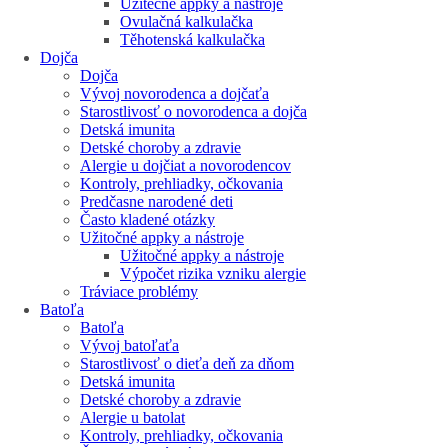
Užitečné appky a nástroje
Ovulačná kalkulačka
Těhotenská kalkulačka
Dojča
Dojča
Vývoj novorodenca a dojčaťa
Starostlivosť o novorodenca a dojča
Detská imunita
Detské choroby a zdravie
Alergie u dojčiat a novorodencov
Kontroly, prehliadky, očkovania
Predčasne narodené deti
Často kladené otázky
Užitočné appky a nástroje
Užitočné appky a nástroje
Výpočet rizika vzniku alergie
Tráviace problémy
Batoľa
Batoľa
Vývoj batoľaťa
Starostlivosť o dieťa deň za dňom
Detská imunita
Detské choroby a zdravie
Alergie u batolat
Kontroly, prehliadky, očkovania