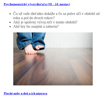
Psychomotorický vývoj dieťaťa (19. - 24. mesiac)
Čo už vaše dieťatko dokáže a čo sa práve učí v období od
roku a pol do dvoch rokov?
Aký je správny vývoj reči v tomto období?
Aké hry ho zaujmú a zabavia?
Ploché nohy u detí a ich náprava