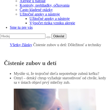
Alergie u batolat
Kontroly, prehliadky, očkovania
Často kladené otázky
Užitočné appky a nástroje
Užitočné appky a nástroje
Výpočet rizika vzniku alergie
Sme tu pre vás
Odeslat
Všetky články
Čistenie zubov u detí: Dôležitosť a techniky
Čistenie zubov u detí
Myslíte si, že trojročné dieťa nepotrebuje zubnú kefku?
Omyl – detský chrup vyžaduje starostlivosť od chvíle, kedy
sa v ústach objaví prvý mliečny zub.