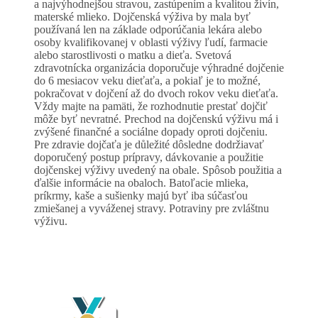
a najvýhodnejšou stravou, zastúpením a kvalitou živín,
materské mlieko. Dojčenská výživa by mala byť
používaná len na základe odporúčania lekára alebo
osoby kvalifikovanej v oblasti výživy ľudí, farmacie
alebo starostlivosti o matku a dieťa. Svetová
zdravotnícka organizácia doporučuje výhradné dojčenie
do 6 mesiacov veku dieťaťa, a pokiaľ je to možné,
pokračovat v dojčení až do dvoch rokov veku dieťaťa.
Vždy majte na pamäti, že rozhodnutie prestať dojčiť
môže byť nevratné. Prechod na dojčenskú výživu má i
zvýšené finančné a sociálne dopady oproti dojčeniu.
Pre zdravie dojčaťa je důležité dôsledne dodržiavať
doporučený postup prípravy, dávkovanie a použitie
dojčenskej výživy uvedený na obale. Spôsob použitia a
ďalšie informácie na obaloch. Batoľacie mlieka,
príkrmy, kaše a sušienky majú byť iba súčasťou
zmiešanej a vyváženej stravy. Potraviny pre zvláštnu
výživu.