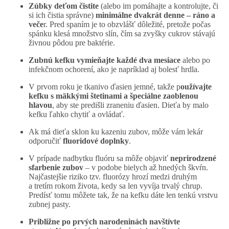
Zúbky deťom čistite
(alebo im pomáhajte a kontrolujte, či
si ich čistia správne)
minimálne dvakrát denne – ráno a
veče
r. Pred spaním je to obzvlášť dôležité, pretože počas
spánku klesá množstvo slín, čím sa zvyšky cukrov stávajú
živnou pôdou pre baktérie.
Zubnú kefku vymieňajte každé dva mesiace
alebo po
infekčnom ochorení, ako je napríklad aj bolesť hrdla.
V prvom roku je tkanivo ďasien jemné, takže p
oužívajte
kefku s mäkkými štetinami a špeciálne zaoblenou
hlavou
, aby ste predišli zraneniu ďasien. Dieťa by malo
kefku ľahko chytiť a ovládať.
Ak má dieťa sklon ku kazeniu zubov, môže vám lekár
odporučiť
fluoridové doplnky
.
V prípade nadbytku fluóru sa môže objaviť
neprirodzené
sfarbenie zubov
– v podobe bielych až hnedých škvŕn.
Najčastejšie riziko tzv. fluorózy hrozí medzi druhým
a tretím rokom života, kedy sa len vyvíja trvalý chrup.
Predísť tomu môžete tak, že na kefku dáte len tenkú vrstvu
zubnej pasty.
Približne po prvých narodeninách navštívte