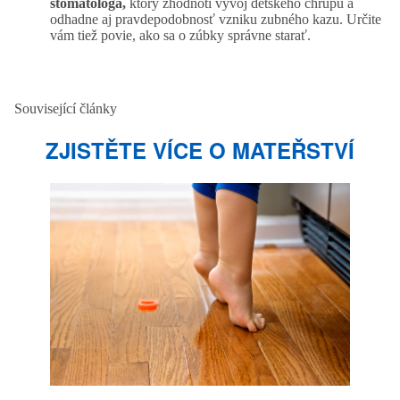
stomatológa,
ktorý zhodnotí vývoj detského chrupu a
odhadne aj pravdepodobnosť vzniku zubného kazu. Určite
vám tiež povie, ako sa o zúbky správne starať.
Související články
ZJISTĚTE VÍCE O MATEŘSTVÍ