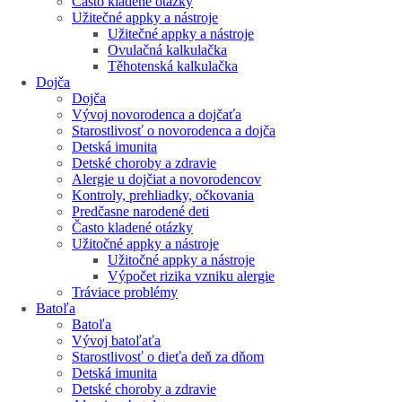
Často kladené otázky
Užitečné appky a nástroje
Užitečné appky a nástroje
Ovulačná kalkulačka
Těhotenská kalkulačka
Dojča
Dojča
Vývoj novorodenca a dojčaťa
Starostlivosť o novorodenca a dojča
Detská imunita
Detské choroby a zdravie
Alergie u dojčiat a novorodencov
Kontroly, prehliadky, očkovania
Predčasne narodené deti
Často kladené otázky
Užitočné appky a nástroje
Užitočné appky a nástroje
Výpočet rizika vzniku alergie
Tráviace problémy
Batoľa
Batoľa
Vývoj batoľaťa
Starostlivosť o dieťa deň za dňom
Detská imunita
Detské choroby a zdravie