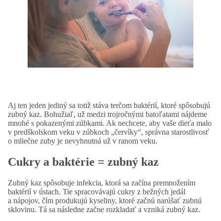
Aj ten jeden jediný sa totiž stáva terčom baktérií, ktoré spôsobujú
zubný kaz. Bohužiaľ, už medzi trojročnými batoľatami nájdeme
mnohé s pokazenými zúbkami. Ak nechcete, aby vaše dieťa malo
v predškolskom veku v zúbkoch „červíky“, správna starostlivosť
o mliečne zuby je nevyhnutná už v ranom veku.
Cukry a baktérie = zubný kaz
Zubný kaz spôsobuje infekcia, ktorá sa začína premnožením
baktérií v ústach. Tie spracovávajú cukry z bežných jedál
a nápojov, čím produkujú kyseliny, ktoré začnú narúšať zubnú
sklovinu. Tá sa následne začne rozkladať a vzniká zubný kaz.