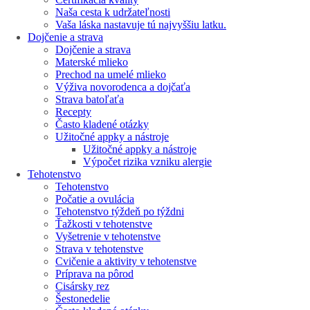
Naša cesta k udržateľnosti
Vaša láska nastavuje tú najvyššiu latku.
Dojčenie a strava
Dojčenie a strava
Materské mlieko
Prechod na umelé mlieko
Výživa novorodenca a dojčaťa
Strava batoľaťa
Recepty
Často kladené otázky
Užitočné appky a nástroje
Užitočné appky a nástroje
Výpočet rizika vzniku alergie
Tehotenstvo
Tehotenstvo
Počatie a ovulácia
Tehotenstvo týždeň po týždni
Ťažkosti v tehotenstve
Vyšetrenie v tehotenstve
Strava v tehotenstve
Cvičenie a aktivity v tehotenstve
Príprava na pôrod
Cisársky rez
Šestonedelie