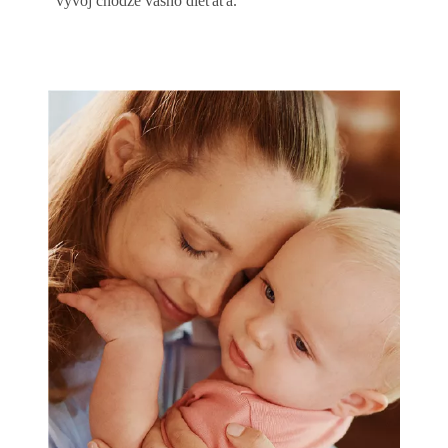
vývoj chôdze vášho dieťaťa.