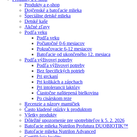
Produkty a e-shop
Dojčenské a batoľacie mlieka
Špeciálne detské mlieka
Detské kaše
Akčné zľavy
Podľa veku
Podľa veku
Počiatočné 0-6 mesiacov
Pokračovacie 6-12 mesiacov
Batoľacie od ukončeného 12. mesiaca
Podľa výživovej potreby
Podľa výživovej potreby
Bez špecifických potrieb
Pri grckaní
Pri kolikách a zápchach
Pri intolerancii laktózy
Čiastočne naštiepená bielkovina
Po cisárskom reze
Recenzie a názory mamičiek
Často kladené otázky k produktom
Všetky produkty
Dôležité upozornenie pre spotrebiteľov k 5. 2. 2026
Batoľacie mlieka Nutrilon Profutura DUOBIOTIK™
Batoľacie mlieka Nutrilon Advanced
Certifikácia kvality