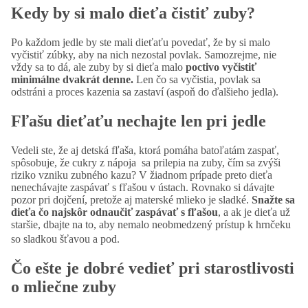
Kedy by si malo dieťa čistiť zuby?
Po každom jedle by ste mali dieťaťu povedať, že by si malo
vyčistiť zúbky, aby na nich nezostal povlak. Samozrejme, nie
vždy sa to dá, ale zuby by si dieťa malo
poctivo vyčistiť
minimálne dvakrát denne.
Len čo sa vyčistia, povlak sa
odstráni a proces kazenia sa zastaví (aspoň do ďalšieho jedla).
Fľašu dieťaťu nechajte len pri jedle
Vedeli ste, že aj detská fľaša, ktorá pomáha batoľatám zaspať,
spôsobuje, že cukry z nápoja sa prilepia na zuby, čím sa zvýši
riziko vzniku zubného kazu? V žiadnom prípade preto dieťa
nenechávajte zaspávať s fľašou v ústach. Rovnako si dávajte
pozor pri dojčení, pretože aj materské mlieko je sladké.
Snažte sa
dieťa čo najskôr odnaučiť zaspávať s fľašou
, a ak je dieťa už
staršie, dbajte na to, aby nemalo neobmedzený prístup k hrnčeku
so sladkou šťavou a pod.
Čo ešte je dobré vedieť pri starostlivosti
o mliečne zuby