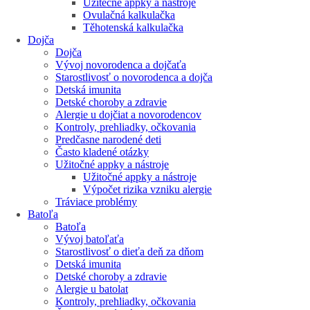
Užitečné appky a nástroje
Ovulačná kalkulačka
Těhotenská kalkulačka
Dojča
Dojča
Vývoj novorodenca a dojčaťa
Starostlivosť o novorodenca a dojča
Detská imunita
Detské choroby a zdravie
Alergie u dojčiat a novorodencov
Kontroly, prehliadky, očkovania
Predčasne narodené deti
Často kladené otázky
Užitočné appky a nástroje
Užitočné appky a nástroje
Výpočet rizika vzniku alergie
Tráviace problémy
Batoľa
Batoľa
Vývoj batoľaťa
Starostlivosť o dieťa deň za dňom
Detská imunita
Detské choroby a zdravie
Alergie u batolat
Kontroly, prehliadky, očkovania