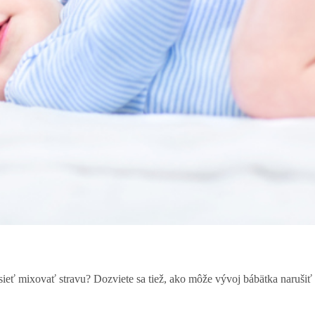
eť mixovať stravu? Dozviete sa tiež, ako môže vývoj bábätka narušiť 