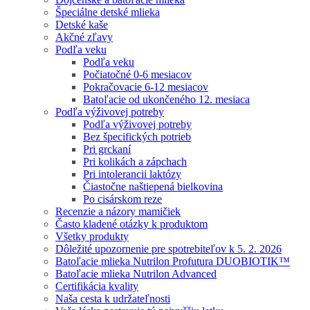
Špeciálne detské mlieka
Detské kaše
Akčné zľavy
Podľa veku
Podľa veku
Počiatočné 0-6 mesiacov
Pokračovacie 6-12 mesiacov
Batoľacie od ukončeného 12. mesiaca
Podľa výživovej potreby
Podľa výživovej potreby
Bez špecifických potrieb
Pri grckaní
Pri kolikách a zápchach
Pri intolerancii laktózy
Čiastočne naštiepená bielkovina
Po cisárskom reze
Recenzie a názory mamičiek
Často kladené otázky k produktom
Všetky produkty
Dôležité upozornenie pre spotrebiteľov k 5. 2. 2026
Batoľacie mlieka Nutrilon Profutura DUOBIOTIK™
Batoľacie mlieka Nutrilon Advanced
Certifikácia kvality
Naša cesta k udržateľnosti