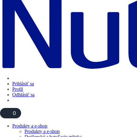
Prihlásiť sa
Profil
Odhlásiť sa
0
Produkty a e-shop
Produkty a e-shop
Dojčenské a batoľacie mlieka