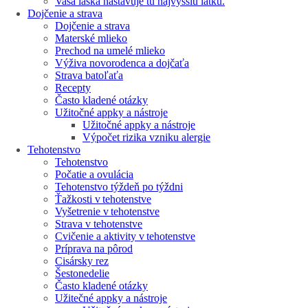
Vaša láska nastavuje tú najvyššiu latku.
Dojčenie a strava
Dojčenie a strava
Materské mlieko
Prechod na umelé mlieko
Výživa novorodenca a dojčaťa
Strava batoľaťa
Recepty
Často kladené otázky
Užitočné appky a nástroje
Užitočné appky a nástroje
Výpočet rizika vzniku alergie
Tehotenstvo
Tehotenstvo
Počatie a ovulácia
Tehotenstvo týždeň po týždni
Ťažkosti v tehotenstve
Vyšetrenie v tehotenstve
Strava v tehotenstve
Cvičenie a aktivity v tehotenstve
Príprava na pôrod
Cisársky rez
Šestonedelie
Často kladené otázky
Užitečné appky a nástroje