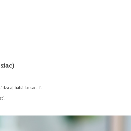
siac)
vádza aj bábätko sadať.
ať.