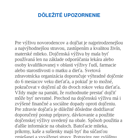
DÔLEŽITÉ UPOZORNENIE
Pre výživu novorodencov a dojčiat je najprirodzenejšou
a najvýhodnejšou stravou, zastúpením a kvalitou živín,
materské mlieko. Dojčenská výživa by mala byť
používaná len na základe odporúčania lekára alebo
osoby kvalifikovanej v oblasti výživy ľudí, farmacie
alebo starostlivosti o matku a dieťa. Svetová
zdravotnícka organizácia doporučuje výhradné dojčenie
do 6 mesiacov veku dieťaťa, a pokiaľ je to možné,
pokračovat v dojčení až do dvoch rokov veku dieťaťa.
Vždy majte na pamäti, že rozhodnutie prestať dojčiť
môže byť nevratné. Prechod na dojčenskú výživu má i
zvýšené finančné a sociálne dopady oproti dojčeniu.
Pre zdravie dojčaťa je důležité dôsledne dodržiavať
doporučený postup prípravy, dávkovanie a použitie
dojčenskej výživy uvedený na obale. Spôsob použitia a
ďalšie informácie na obaloch. Batoľacie mlieka,
príkrmy, kaše a sušienky majú byť iba súčasťou
zmiešanej a vyváženej stravy. Potraviny pre zvláštnu