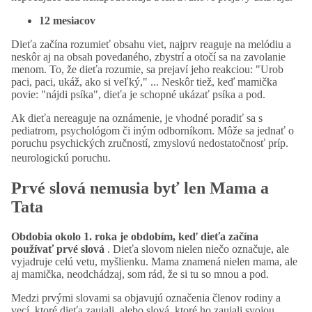
12 mesiacov
Dieťa začína rozumieť obsahu viet, najprv reaguje na melódiu a
neskôr aj na obsah povedaného, zbystrí a otočí sa na zavolanie
menom. To, že dieťa rozumie, sa prejaví jeho reakciou: "Urob
paci, paci, ukáž, ako si veľký," ... Neskôr tiež, keď mamička
povie: "nájdi psíka", dieťa je schopné ukázať psíka a pod.
Ak dieťa nereaguje na oznámenie, je vhodné poradiť sa s
pediatrom, psychológom či iným odborníkom. Môže sa jednať o
poruchu psychických zručností, zmyslovú nedostatočnosť príp.
neurologickú poruchu.
Prvé slová nemusia byť len Mama a
Tata
Obdobia okolo 1. roka je obdobím, keď dieťa začína
používať prvé slová
. Dieťa slovom nielen niečo označuje, ale
vyjadruje celú vetu, myšlienku. Mama znamená nielen mama, ale
aj mamička, neodchádzaj, som rád, že si tu so mnou a pod.
Medzi prvými slovami sa objavujú označenia členov rodiny a
vecí, ktoré dieťa zaujali, alebo slová, ktoré ho zaujali svojou