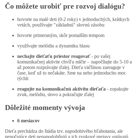
Čo môžete urobiť pre rozvoj dialógu?
hovorte na malé deti (0-2 roky) v jednoduchých, krátkych
vetách, používajte "základnú" slovnú zásobu
hovorte primeraným, skôr pomalším tempom
využívajte melódiu a dynamiku hlasu
nechajte dieťaťu priestor reagovať
- po vašej
komunikačnej aktivite chvíľu mlčte - napočítajte do 5-10 a
až potom rozprávajte ďalej. Dieťa väčšinou zareaguje v
čase, keď už to nečakáte. Sme na neho jednoducho moc
rýchli
reagujte na komunikačnú aktivitu dieťaťa
- zopakujte
zvuk, melódiu, slovo a pokračujte ďalej
Dôležité momenty vývoja
6 mesiacov
Dieťa prechádza do štádia tzv. napodobivého bľabotania, ale
nepočujúce deti nenapodobňujú a ich zvukové prejavy ustávajú.