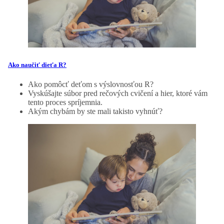
Ako naučiť dieťa R?
Ako pomôcť deťom s výslovnosťou R?
Vyskúšajte súbor pred rečových cvičení a hier, ktoré vám
tento proces spríjemnia.
Akým chybám by ste mali takisto vyhnúť?