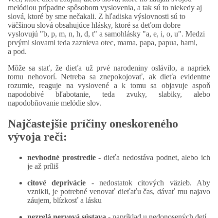
melódiou prípadne spôsobom vyslovenia, a tak sú to niekedy aj
slová, ktoré by sme nečakali. Z hľadiska výslovnosti sú to
väčšinou slová obsahujúce hlásky, ktoré sa deťom dobre
vyslovujú "b, p, m, n, h, d, t" a samohlásky "a, e, i, o, u". Medzi
prvými slovami teda zaznieva otec, mama, papa, papua, hami,
a pod.
Môže sa stať, že dieťa už prvé narodeniny oslávilo, a napriek
tomu nehovorí. Netreba sa znepokojovať, ak dieťa evidentne
rozumie, reaguje na vyslovené a k tomu sa objavuje aspoň
napodobivé bľabotanie, teda zvuky, slabiky, alebo
napodobňovanie melódie slov.
Najčastejšie príčiny oneskoreného
vývoja reči:
nevhodné prostredie
- dieťa nedostáva podnet, alebo ich
je až príliš
citové deprivácie
- nedostatok citových väzieb. Aby
vznikli, je potrebné venovať dieťaťu čas, dávať mu najavo
záujem, blízkosť a lásku
nezrelá nervová sústava
- napríklad u nedonosených detí