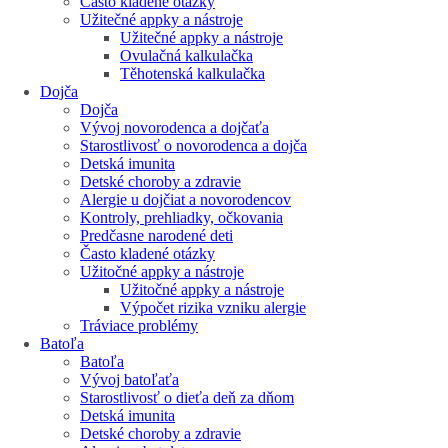
Často kladené otázky
Užitečné appky a nástroje
Užitečné appky a nástroje
Ovulačná kalkulačka
Těhotenská kalkulačka
Dojča
Dojča
Vývoj novorodenca a dojčaťa
Starostlivosť o novorodenca a dojča
Detská imunita
Detské choroby a zdravie
Alergie u dojčiat a novorodencov
Kontroly, prehliadky, očkovania
Predčasne narodené deti
Často kladené otázky
Užitočné appky a nástroje
Užitočné appky a nástroje
Výpočet rizika vzniku alergie
Tráviace problémy
Batoľa
Batoľa
Vývoj batoľaťa
Starostlivosť o dieťa deň za dňom
Detská imunita
Detské choroby a zdravie