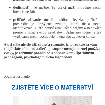
dedičnosť
- je možné, že všetci muži v rodine začali
hovoriť neskôr
prílišné užívanie médií
- rádio, televízia, počítač -
prostredie je presýtené zvukmi, ktoré dieťa nevie
identifikovať. Dieťa nevidí artikulačné orgány a nedokáže
presne vnímať rýchly prúd slov. Úplne nevhodné je tak
využívanie médií počas celého dňa ako zvukovú kulisu
Ak si stále nie ste istí, či dieťa rozumie, jeho reakcie sa vám
zdajú skôr náhodné a dieťa postupne menej a menej používa
zvuky, je rozumné poradiť sa s odborníkom - špeciálnym
pedagógom, psychológom alebo logopédom.
Související články
ZJISTĚTE VÍCE O MATEŘSTVÍ