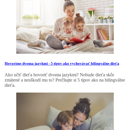
Hovoríme dvoma jazykmi - 5 tipov ako vychovávať bilingválne dieťa
Ako učiť dieťa hovoriť dvoma jazykmi? Nebude dieťa skôr
zmätené a neuškodí mu to? Prečítajte si 5 tipov ako na bilingválne
dieťa.