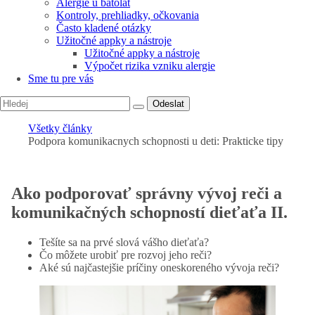
Alergie u batolat
Kontroly, prehliadky, očkovania
Často kladené otázky
Užitočné appky a nástroje
Užitočné appky a nástroje
Výpočet rizika vzniku alergie
Sme tu pre vás
Odeslat
Všetky články
Podpora komunikacnych schopnosti u deti: Prakticke tipy
Ako podporovať správny vývoj reči a
komunikačných schopností dieťaťa II.
Tešíte sa na prvé slová vášho dieťaťa?
Čo môžete urobiť pre rozvoj jeho reči?
Aké sú najčastejšie príčiny oneskoreného vývoja reči?