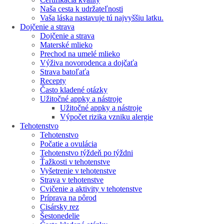
Naša cesta k udržateľnosti
Vaša láska nastavuje tú najvyššiu latku.
Dojčenie a strava
Dojčenie a strava
Materské mlieko
Prechod na umelé mlieko
Výživa novorodenca a dojčaťa
Strava batoľaťa
Recepty
Často kladené otázky
Užitočné appky a nástroje
Užitočné appky a nástroje
Výpočet rizika vzniku alergie
Tehotenstvo
Tehotenstvo
Počatie a ovulácia
Tehotenstvo týždeň po týždni
Ťažkosti v tehotenstve
Vyšetrenie v tehotenstve
Strava v tehotenstve
Cvičenie a aktivity v tehotenstve
Príprava na pôrod
Cisársky rez
Šestonedelie