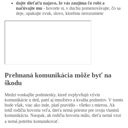
dajte dieťaťu najavo, že vás zaujíma čo robí a
načúvajte mu
- hovorte si, v duchu pomenovávajte, čo sa
deje, opakujte zvuk, slovo, ktorému nerozumiete
Prehnaná komunikácia môže byť na
škodu
Medzi vonkajšie podmienky, ktoré ovplyvňujú vývin
komunikácie u detí, patrí aj množstvo a kvalita podnetov. V tomto
bode však, viac ako inde, platí pravidlo - všetko s mierou. Ak
totiž rodičia hovoria veľa, dieťa nemá priestor pre svoju vlastnú
komunikáciu. Naopak, ak rodičia hovoria málo, dieťa nemá vzor
a nemá potrebu komunikovať.