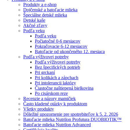
Produkty a e-shop
Dojčenské a batoľacie mlieka
Špeciálne detské mlieka
Detské kaše
Akčné zľavy
Podľa veku
Podľa veku
Počiatočné 0-6 mesiacov
Pokračovacie 6-12 mesiacov
Batoľacie od ukončeného 12. mesiaca
Podľa výživovej potreby
Podľa výživovej potreby
Bez špecifických potrieb
Pri grckaní
Pri kolikách a zápchach
Pri intolerancii laktózy
Čiastočne naštiepená bielkovina
Po cisárskom reze
Recenzie a názory mamičiek
Často kladené otázky k produktom
Všetky produkty
Dôležité upozornenie pre spotrebiteľov k 5. 2. 2026
Batoľacie mlieka Nutrilon Profutura DUOBIOTIK™
Batoľacie mlieka Nutrilon Advanced
Certifikácia kvality