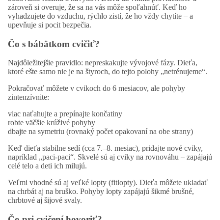
zároveň si overuje, že sa na vás môže spoľahnúť. Keď ho
vyhadzujete do vzduchu, rýchlo zistí, že ho vždy chytíte – a
upevňuje si pocit bezpečia.
Čo s bábätkom cvičiť?
Najdôležitejšie pravidlo: nepreskakujte vývojové fázy. Dieťa,
ktoré ešte samo nie je na štyroch, do tejto polohy „netrénujeme“.
Pokračovať môžete v cvikoch do 6 mesiacov, ale pohyby
zintenzívnite:
viac naťahujte a prepínajte končatiny
robte väčšie krúživé pohyby
dbajte na symetriu (rovnaký počet opakovaní na obe strany)
Keď dieťa stabilne sedí (cca 7.–8. mesiac), pridajte nové cviky,
napríklad „paci-paci“. Skvelé sú aj cviky na rovnováhu – zapájajú
celé telo a deti ich milujú.
Veľmi vhodné sú aj veľké lopty (fitlopty). Dieťa môžete ukladať
na chrbát aj na bruško. Pohyby lopty zapájajú šikmé brušné,
chrbtové aj šijové svaly.
Čo pri cvičení hovoriť?