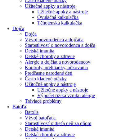
Často kladené otázky
Užitečné appky a nástroje
Užitečné appky a nástroje
Ovulačná kalkulačka
Těhotenská kalkulačka
Dojča
Dojča
Vývoj novorodenca a dojčaťa
Starostlivosť o novorodenca a dojča
Detská imunita
Detské choroby a zdravie
Alergie u dojčiat a novorodencov
Kontroly, prehliadky, očkovania
Predčasne narodené deti
Často kladené otázky
Užitočné appky a nástroje
Užitočné appky a nástroje
Výpočet rizika vzniku alergie
Tráviace problémy
Batoľa
Batoľa
Vývoj batoľaťa
Starostlivosť o dieťa deň za dňom
Detská imunita
Detské choroby a zdravie