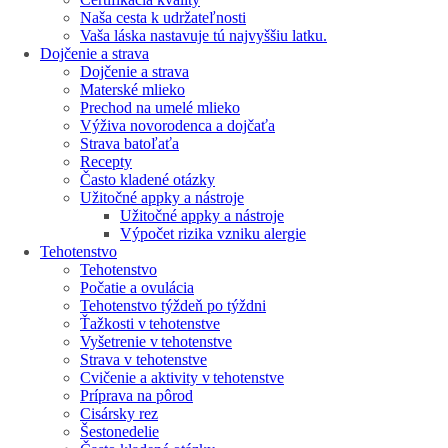
Naša cesta k udržateľnosti
Vaša láska nastavuje tú najvyššiu latku.
Dojčenie a strava
Dojčenie a strava
Materské mlieko
Prechod na umelé mlieko
Výživa novorodenca a dojčaťa
Strava batoľaťa
Recepty
Často kladené otázky
Užitočné appky a nástroje
Užitočné appky a nástroje
Výpočet rizika vzniku alergie
Tehotenstvo
Tehotenstvo
Počatie a ovulácia
Tehotenstvo týždeň po týždni
Ťažkosti v tehotenstve
Vyšetrenie v tehotenstve
Strava v tehotenstve
Cvičenie a aktivity v tehotenstve
Príprava na pôrod
Cisársky rez
Šestonedelie