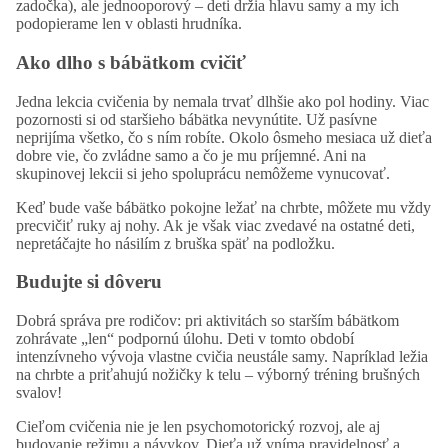
zadočka), ale jednooporový – deti držia hlavu samy a my ich
podopierame len v oblasti hrudníka.
Ako dlho s bábätkom cvičiť
Jedna lekcia cvičenia by nemala trvať dlhšie ako pol hodiny. Viac
pozornosti si od staršieho bábätka nevynútite. Už pasívne
neprijíma všetko, čo s ním robíte. Okolo ôsmeho mesiaca už dieťa
dobre vie, čo zvládne samo a čo je mu príjemné. Ani na
skupinovej lekcii si jeho spoluprácu nemôžeme vynucovať.
Keď bude vaše bábätko pokojne ležať na chrbte, môžete mu vždy
precvičiť ruky aj nohy. Ak je však viac zvedavé na ostatné deti,
nepretáčajte ho násilím z bruška späť na podložku.
Budujte si dôveru
Dobrá správa pre rodičov: pri aktivitách so starším bábätkom
zohrávate „len“ podpornú úlohu. Deti v tomto období
intenzívneho vývoja vlastne cvičia neustále samy. Napríklad ležia
na chrbte a priťahujú nožičky k telu – výborný tréning brušných
svalov!
Cieľom cvičenia nie je len psychomotorický rozvoj, ale aj
budovanie režimu a návykov. Dieťa už vníma pravidelnosť a