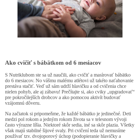
Ako cvičiť s bábätkom od 6 mesiacov
S Nutriklubom ste sa už naučili, ako cvičiť a masírovať bábätko
do 6 mesiacov. No vášmu malému atlétovi už takéto naťahovanie
prestáva stačiť. Veď už sám udrží hlavičku a od cvičenia chce
nielen pohyb, ale aj zábavu! Prečítajte si, ako cviky „upgradovať“
pre pokročilejších drobcov a ako pomocou aktivít budovať
vzájomnú dôveru.
Na začiatok si pripomeňme, že každé bábätko je jedinečné. Deti
medzi pol rokom a jedným rokom života sa v telesnom vývoji
často výrazne líšia. Niektoré skôr sedia, iné sa skôr plazia. Všetky
však majú stabilné šijové svaly. Pri cvičení teda už nemusíme
používať tzv. dvojoporový úchop (podopieranie hlavičky a