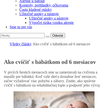
Alergie u batolat
Kontroly, prehliadky, očkovania
Často kladené otázky
Užitočné appky a nástroje
Užitočné appky a nástroje
Výpočet rizika vzniku alergie
Sme tu pre vás
Odeslat
Všetky články
Ako cvičiť s bábätkom od 6 mesiacov
Ako cvičiť s bábätkom od 6 mesiacov
V prvých šiestich mesiacoch sme sa zameriavali na cvičenia a
masáže pre bábätká. Keď vaše dieťa dosiahne šesť mesiacov,
začne vyžadovať viac pohybu a zábavy. Zistite, ako správne
cvičiť s bábätkom na rehabilitačnej lopte a podporiť jeho vývoj.