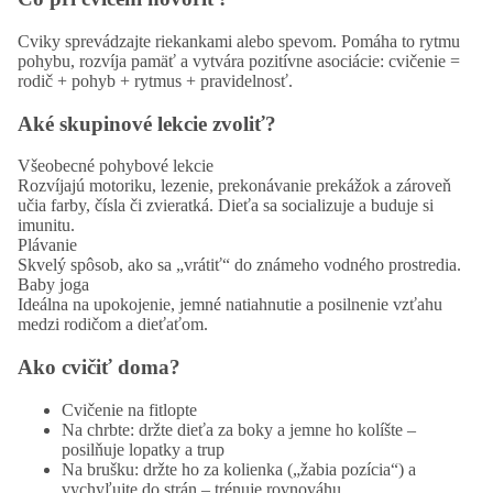
Cviky sprevádzajte riekankami alebo spevom. Pomáha to rytmu
pohybu, rozvíja pamäť a vytvára pozitívne asociácie: cvičenie =
rodič + pohyb + rytmus + pravidelnosť.
Aké skupinové lekcie zvoliť?
Všeobecné pohybové lekcie
Rozvíjajú motoriku, lezenie, prekonávanie prekážok a zároveň
učia farby, čísla či zvieratká. Dieťa sa socializuje a buduje si
imunitu.
Plávanie
Skvelý spôsob, ako sa „vrátiť“ do známeho vodného prostredia.
Baby joga
Ideálna na upokojenie, jemné natiahnutie a posilnenie vzťahu
medzi rodičom a dieťaťom.
Ako cvičiť doma?
Cvičenie na fitlopte
Na chrbte: držte dieťa za boky a jemne ho kolíšte –
posilňuje lopatky a trup
Na brušku: držte ho za kolienka („žabia pozícia“) a
vychyľujte do strán – trénuje rovnováhu