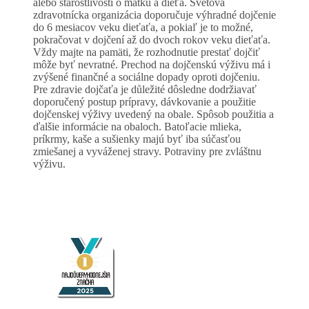
alebo starostlivosti o matku a dieťa. Svetová
zdravotnícka organizácia doporučuje výhradné dojčenie
do 6 mesiacov veku dieťaťa, a pokiaľ je to možné,
pokračovat v dojčení až do dvoch rokov veku dieťaťa.
Vždy majte na pamäti, že rozhodnutie prestať dojčiť
môže byť nevratné. Prechod na dojčenskú výživu má i
zvýšené finančné a sociálne dopady oproti dojčeniu.
Pre zdravie dojčaťa je důležité dôsledne dodržiavať
doporučený postup prípravy, dávkovanie a použitie
dojčenskej výživy uvedený na obale. Spôsob použitia a
ďalšie informácie na obaloch. Batoľacie mlieka,
príkrmy, kaše a sušienky majú byť iba súčasťou
zmiešanej a vyváženej stravy. Potraviny pre zvláštnu
výživu.