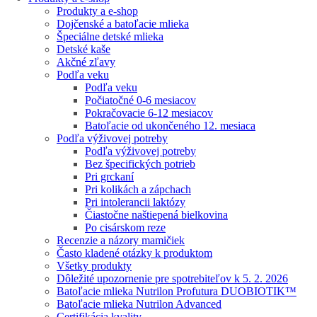
Produkty a e-shop
Dojčenské a batoľacie mlieka
Špeciálne detské mlieka
Detské kaše
Akčné zľavy
Podľa veku
Podľa veku
Počiatočné 0-6 mesiacov
Pokračovacie 6-12 mesiacov
Batoľacie od ukončeného 12. mesiaca
Podľa výživovej potreby
Podľa výživovej potreby
Bez špecifických potrieb
Pri grckaní
Pri kolikách a zápchach
Pri intolerancii laktózy
Čiastočne naštiepená bielkovina
Po cisárskom reze
Recenzie a názory mamičiek
Často kladené otázky k produktom
Všetky produkty
Dôležité upozornenie pre spotrebiteľov k 5. 2. 2026
Batoľacie mlieka Nutrilon Profutura DUOBIOTIK™
Batoľacie mlieka Nutrilon Advanced
Certifikácia kvality