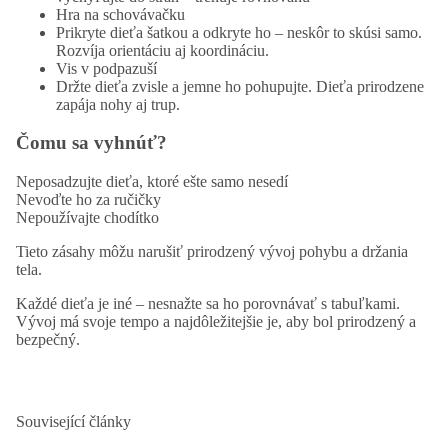
Hra na schovávačku
Prikryte dieťa šatkou a odkryte ho – neskôr to skúsi samo.
Rozvíja orientáciu aj koordináciu.
Vis v podpazuší
Držte dieťa zvisle a jemne ho pohupujte. Dieťa prirodzene
zapája nohy aj trup.
Čomu sa vyhnúť?
Neposadzujte dieťa, ktoré ešte samo nesedí
Nevoďte ho za ručičky
Nepoužívajte chodítko
Tieto zásahy môžu narušiť prirodzený vývoj pohybu a držania
tela.
Každé dieťa je iné – nesnažte sa ho porovnávať s tabuľkami.
Vývoj má svoje tempo a najdôležitejšie je, aby bol prirodzený a
bezpečný.
Související články