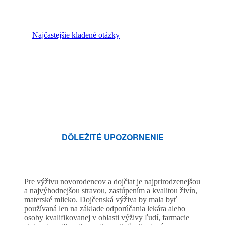
Najčastejšie kladené otázky
DÔLEŽITÉ UPOZORNENIE
Pre výživu novorodencov a dojčiat je najprirodzenejšou
a najvýhodnejšou stravou, zastúpením a kvalitou živín,
materské mlieko. Dojčenská výživa by mala byť
používaná len na základe odporúčania lekára alebo
osoby kvalifikovanej v oblasti výživy ľudí, farmacie