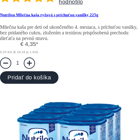
hodnotilo
Nutrilon Mliečna kaša ryžová s príchuťou vanilky 225g
Mliečna kaša pre deti od ukončeného 4. mesiaca, s príchuťou vanilky,
bez pridaného cukru, zložením a textúrou prispôsobená prechodu
dieťaťa na pevnú stravu.
€ 4,35
*
0,23 KG (€ 19,33 je 1 KG)
1
Pridať do košíka