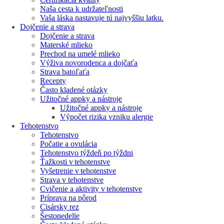
Naša cesta k udržateľnosti
Vaša láska nastavuje tú najvyššiu latku.
Dojčenie a strava
Dojčenie a strava
Materské mlieko
Prechod na umelé mlieko
Výživa novorodenca a dojčaťa
Strava batoľaťa
Recepty
Často kladené otázky
Užitočné appky a nástroje
Užitočné appky a nástroje
Výpočet rizika vzniku alergie
Tehotenstvo
Tehotenstvo
Počatie a ovulácia
Tehotenstvo týždeň po týždni
Ťažkosti v tehotenstve
Vyšetrenie v tehotenstve
Strava v tehotenstve
Cvičenie a aktivity v tehotenstve
Príprava na pôrod
Cisársky rez
Šestonedelie