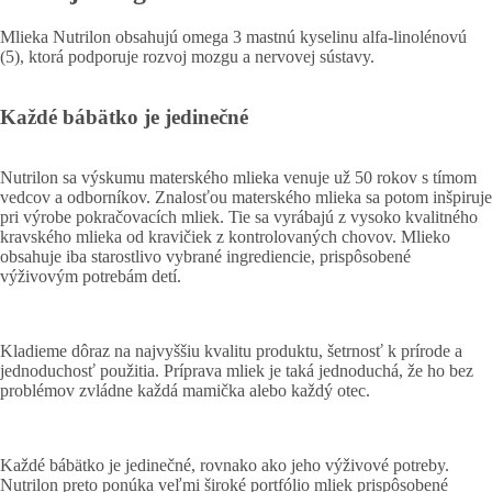
Mlieka Nutrilon obsahujú omega 3 mastnú kyselinu alfa-linolénovú
(5), ktorá podporuje rozvoj mozgu a nervovej sústavy.
Každé bábätko je jedinečné
Nutrilon sa výskumu materského mlieka venuje už 50 rokov s tímom
vedcov a odborníkov. Znalosťou materského mlieka sa potom inšpiruje
pri výrobe pokračovacích mliek. Tie sa vyrábajú z vysoko kvalitného
kravského mlieka od kravičiek z kontrolovaných chovov. Mlieko
obsahuje iba starostlivo vybrané ingrediencie, prispôsobené
výživovým potrebám detí.
Kladieme dôraz na najvyššiu kvalitu produktu, šetrnosť k prírode a
jednoduchosť použitia. Príprava mliek je taká jednoduchá, že ho bez
problémov zvládne každá mamička alebo každý otec.
Každé bábätko je jedinečné, rovnako ako jeho výživové potreby.
Nutrilon preto ponúka veľmi široké portfólio mliek prispôsobené