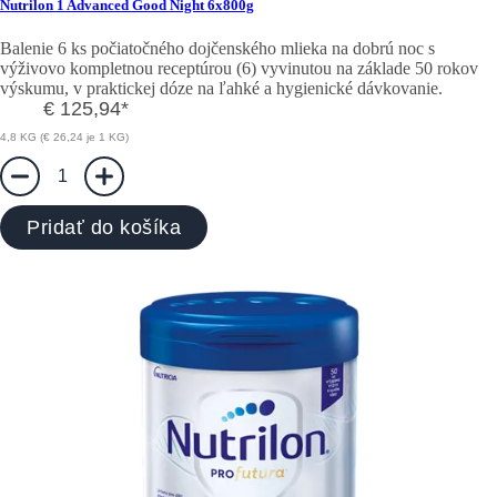
Nutrilon 1 Advanced Good Night 6x800g
Balenie 6 ks počiatočného dojčenského mlieka na dobrú noc s
výživovo kompletnou receptúrou (6) vyvinutou na základe 50 rokov
výskumu, v praktickej dóze na ľahké a hygienické dávkovanie.
€ 125,94
*
4,8 KG (€ 26,24 je 1 KG)
1
Pridať do košíka