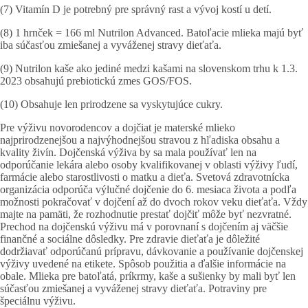
(7) Vitamín D je potrebný pre správný rast a vývoj kostí u detí.
(8) 1 hrnček = 166 ml Nutrilon Advanced. Batoľacie mlieka majú byť
iba súčasťou zmiešanej a vyváženej stravy dieťaťa.
(9) Nutrilon kaše ako jediné medzi kašami na slovenskom trhu k 1.3.
2023 obsahujú prebiotickú zmes GOS/FOS.
(10) Obsahuje len prirodzene sa vyskytujúce cukry.
Pre výživu novorodencov a dojčiat je materské mlieko
najprirodzenejšou a najvýhodnejšou stravou z hľadiska obsahu a
kvality živín. Dojčenská výživa by sa mala používať len na
odporúčanie lekára alebo osoby kvalifikovanej v oblasti výživy ľudí,
farmácie alebo starostlivosti o matku a dieťa. Svetová zdravotnícka
organizácia odporúča výlučné dojčenie do 6. mesiaca života a podľa
možnosti pokračovať v dojčení až do dvoch rokov veku dieťaťa. Vždy
majte na pamäti, že rozhodnutie prestať dojčiť môže byť nezvratné.
Prechod na dojčenskú výživu má v porovnaní s dojčením aj väčšie
finančné a sociálne dôsledky. Pre zdravie dieťaťa je dôležité
dodržiavať odporúčanú prípravu, dávkovanie a používanie dojčenskej
výživy uvedené na etikete. Spôsob použitia a ďalšie informácie na
obale. Mlieka pre batoľatá, príkrmy, kaše a sušienky by mali byť len
súčasťou zmiešanej a vyváženej stravy dieťaťa. Potraviny pre
špeciálnu výživu.