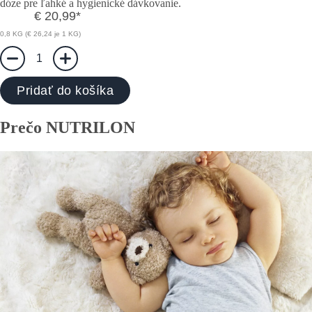
dóze pre ľahké a hygienické dávkovanie.
€ 20,99
*
0,8 KG (€ 26,24 je 1 KG)
1
Pridať do košíka
Prečo NUTRILON