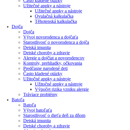
Často kladené otázky
Užitečné appky a nástroje
Užitečné appky a nástroje
Ovulačná kalkulačka
Těhotenská kalkulačka
Dojča
Dojča
Vývoj novorodenca a dojčaťa
Starostlivosť o novorodenca a dojča
Detská imunita
Detské choroby a zdravie
Alergie u dojčiat a novorodencov
Kontroly, prehliadky, očkovania
Predčasne narodené deti
Často kladené otázky
Užitočné appky a nástroje
Užitočné appky a nástroje
Výpočet rizika vzniku alergie
Tráviace problémy
Batoľa
Batoľa
Vývoj batoľaťa
Starostlivosť o dieťa deň za dňom
Detská imunita
Detské choroby a zdravie