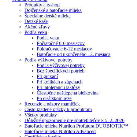
Produkty a e-shop
Dojčenské a batoľacie mlieka
Špeciálne detské mlieka
Detské kaše
Akčné zľavy
Podľa veku
Podľa veku
Počiatočné 0-6 mesiacov
Pokračovacie 6-12 mesiacov
Batoľacie od ukončeného 12. mesiaca
Podľa výživovej potreby
Podľa výživovej potreby
Bez špecifických potrieb
Pri grckaní
Pri kolikách a zápchach
Pri intolerancii laktózy
Čiastočne naštiepená bielkovina
Po cisárskom reze
Recenzie a názory mamičiek
Často kladené otázky k produktom
Všetky produkty
Dôležité upozornenie pre spotrebiteľov k 5. 2. 2026
Batoľacie mlieka Nutrilon Profutura DUOBIOTIK™
Batoľacie mlieka Nutrilon Advanced
Certifikácia kvality