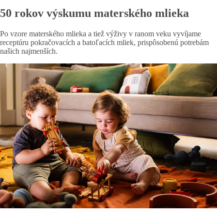
50 rokov výskumu materského mlieka
Po vzore materského mlieka a tiež výživy v ranom veku vyvíjame
receptúru pokračovacích a batoľacích mliek, prispôsobenú potrebám
našich najmenších.