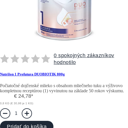
0 spokojných zákazníkov
hodnotilo
Nutrilon 1 Profutura DUOBIOTIK 800g
Počiatočné dojčenské mlieko s obsahom mliečneho tuku a výživovo
kompletnou receptúrou (1) vyvinutou na základe 50 rokov výskumu.
€ 24,78
*
0,8 KG (€ 30,98 je 1 KG)
1
Pridať do košíka