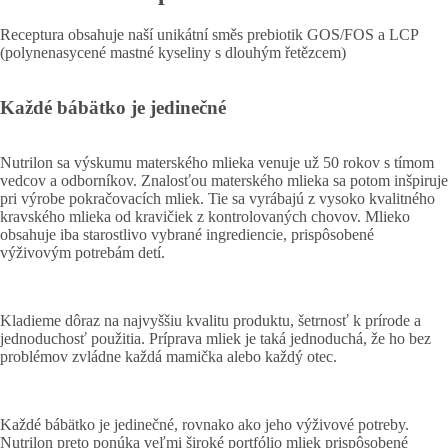
Receptura obsahuje naší unikátní směs prebiotik GOS/FOS a LCP
(polynenasycené mastné kyseliny s dlouhým řetězcem)
Každé bábätko je jedinečné
Nutrilon sa výskumu materského mlieka venuje už 50 rokov s tímom
vedcov a odborníkov. Znalosťou materského mlieka sa potom inšpiruje
pri výrobe pokračovacích mliek. Tie sa vyrábajú z vysoko kvalitného
kravského mlieka od kravičiek z kontrolovaných chovov. Mlieko
obsahuje iba starostlivo vybrané ingrediencie, prispôsobené
výživovým potrebám detí.
Kladieme dôraz na najvyššiu kvalitu produktu, šetrnosť k prírode a
jednoduchosť použitia. Príprava mliek je taká jednoduchá, že ho bez
problémov zvládne každá mamička alebo každý otec.
Každé bábätko je jedinečné, rovnako ako jeho výživové potreby.
Nutrilon preto ponúka veľmi široké portfólio mliek prispôsobené