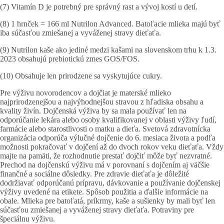
(7) Vitamín D je potrebný pre správný rast a vývoj kostí u detí.
(8) 1 hrnček = 166 ml Nutrilon Advanced. Batoľacie mlieka majú byť
iba súčasťou zmiešanej a vyváženej stravy dieťaťa.
(9) Nutrilon kaše ako jediné medzi kašami na slovenskom trhu k 1.3.
2023 obsahujú prebiotickú zmes GOS/FOS.
(10) Obsahuje len prirodzene sa vyskytujúce cukry.
Pre výživu novorodencov a dojčiat je materské mlieko
najprirodzenejšou a najvýhodnejšou stravou z hľadiska obsahu a
kvality živín. Dojčenská výživa by sa mala používať len na
odporúčanie lekára alebo osoby kvalifikovanej v oblasti výživy ľudí,
farmácie alebo starostlivosti o matku a dieťa. Svetová zdravotnícka
organizácia odporúča výlučné dojčenie do 6. mesiaca života a podľa
možnosti pokračovať v dojčení až do dvoch rokov veku dieťaťa. Vždy
majte na pamäti, že rozhodnutie prestať dojčiť môže byť nezvratné.
Prechod na dojčenskú výživu má v porovnaní s dojčením aj väčšie
finančné a sociálne dôsledky. Pre zdravie dieťaťa je dôležité
dodržiavať odporúčanú prípravu, dávkovanie a používanie dojčenskej
výživy uvedené na etikete. Spôsob použitia a ďalšie informácie na
obale. Mlieka pre batoľatá, príkrmy, kaše a sušienky by mali byť len
súčasťou zmiešanej a vyváženej stravy dieťaťa. Potraviny pre
špeciálnu výživu.