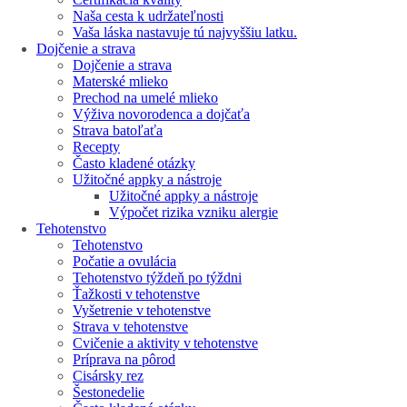
Naša cesta k udržateľnosti
Vaša láska nastavuje tú najvyššiu latku.
Dojčenie a strava
Dojčenie a strava
Materské mlieko
Prechod na umelé mlieko
Výživa novorodenca a dojčaťa
Strava batoľaťa
Recepty
Často kladené otázky
Užitočné appky a nástroje
Užitočné appky a nástroje
Výpočet rizika vzniku alergie
Tehotenstvo
Tehotenstvo
Počatie a ovulácia
Tehotenstvo týždeň po týždni
Ťažkosti v tehotenstve
Vyšetrenie v tehotenstve
Strava v tehotenstve
Cvičenie a aktivity v tehotenstve
Príprava na pôrod
Cisársky rez
Šestonedelie