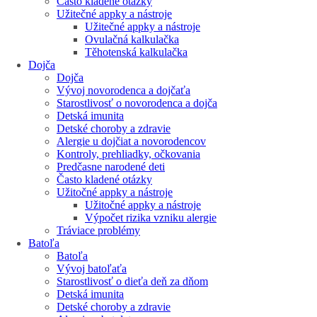
Často kladené otázky
Užitečné appky a nástroje
Užitečné appky a nástroje
Ovulačná kalkulačka
Těhotenská kalkulačka
Dojča
Dojča
Vývoj novorodenca a dojčaťa
Starostlivosť o novorodenca a dojča
Detská imunita
Detské choroby a zdravie
Alergie u dojčiat a novorodencov
Kontroly, prehliadky, očkovania
Predčasne narodené deti
Často kladené otázky
Užitočné appky a nástroje
Užitočné appky a nástroje
Výpočet rizika vzniku alergie
Tráviace problémy
Batoľa
Batoľa
Vývoj batoľaťa
Starostlivosť o dieťa deň za dňom
Detská imunita
Detské choroby a zdravie