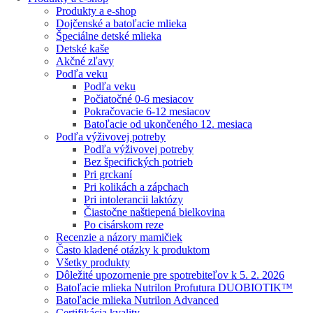
Produkty a e-shop
Dojčenské a batoľacie mlieka
Špeciálne detské mlieka
Detské kaše
Akčné zľavy
Podľa veku
Podľa veku
Počiatočné 0-6 mesiacov
Pokračovacie 6-12 mesiacov
Batoľacie od ukončeného 12. mesiaca
Podľa výživovej potreby
Podľa výživovej potreby
Bez špecifických potrieb
Pri grckaní
Pri kolikách a zápchach
Pri intolerancii laktózy
Čiastočne naštiepená bielkovina
Po cisárskom reze
Recenzie a názory mamičiek
Často kladené otázky k produktom
Všetky produkty
Dôležité upozornenie pre spotrebiteľov k 5. 2. 2026
Batoľacie mlieka Nutrilon Profutura DUOBIOTIK™
Batoľacie mlieka Nutrilon Advanced
Certifikácia kvality