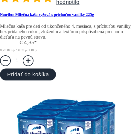
hodnotilo
Nutrilon Mliečna kaša ryžová s príchuťou vanilky 225g
Mliečna kaša pre deti od ukončeného 4. mesiaca, s príchuťou vanilky,
bez pridaného cukru, zložením a textúrou prispôsobená prechodu
dieťaťa na pevnú stravu.
€ 4,35
*
0,23 KG (€ 19,33 je 1 KG)
1
Pridať do košíka