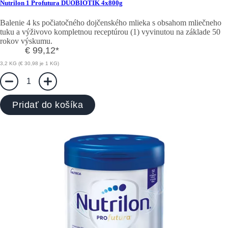
Nutrilon 1 Profutura DUOBIOTIK 4x800g
Balenie 4 ks počiatočného dojčenského mlieka s obsahom mliečneho
tuku a výživovo kompletnou receptúrou (1) vyvinutou na základe 50
rokov výskumu.
€ 99,12
*
3,2 KG (€ 30,98 je 1 KG)
1
Pridať do košíka