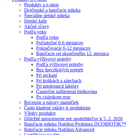
Produkty a e-shop
Dojčenské a batoľacie mlieka
Špeciálne detské mlieka
Detské kaše
Akčné zľavy
Podľa veku
Podľa veku
Počiatočné 0-6 mesiacov
Pokračovacie 6-12 mesiacov
Batoľacie od ukončeného 12. mesiaca
Podľa výživovej potreby
Podľa výživovej potreby
Bez špecifických potrieb
Pri grckaní
Pri kolikách a zápchach
Pri intolerancii laktózy
Čiastočne naštiepená bielkovina
Po cisárskom reze
Recenzie a názory mamičiek
Často kladené otázky k produktom
Všetky produkty
Dôležité upozornenie pre spotrebiteľov k 5. 2. 2026
Batoľacie mlieka Nutrilon Profutura DUOBIOTIK™
Batoľacie mlieka Nutrilon Advanced
Certifikácia kvality