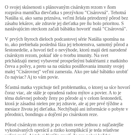
O svojej skúsenosti s plánovaným cisárskym rezom v ňom
rozpráva mamička dievčatka s prezývkou "Cisárovná". Tehotná
Natália si, ako sama priznáva, veľmi želala prirodzený pôrod bez
zásahu lekárov, ale zdravie jej dieťatka pre ňu bolo prioritou. S
nastávajúcim oteckom začali bábätku hovoriť malá "Cisárovná".
V prvých štyroch dieloch podcastovej série Natália spomína na
to, ako prebiehala posledná fáza jej tehotenstva, samotný pôrod a
šestonedelie, a hovorí tiež o nevýhode, ktorú majú deti narodené
cisárskym rezom, pokiaľ ide o tvorbu imunity. Na svet
prichádzajú menej vybavené prospešnými baktériami z matkinho
čreva a pošvy, a preto sa na otázku posilňovania imunity svojej
malej "Cisárovnej" veľmi zamerala. Ako pre také bábätko urobiť
čo najviac? Aj to vám povie.
Šťastná matka vypichuje tiež problematiku, o ktorej sa síce hovorí
čoraz viac, ale stále je opradená radou mýtov a povier. A to je
téma duševnej pohody ženy po pôrode aj v celom šestonedelí,
ktorá je zásadná nielen pre jej zdravie, ale aj pre prvé týždne a
mesiace života jej dieťatka. Nechýbajú ani informácie o pobyte v
pôrodnici, bondingu a dojčení po cisárskom reze.
Pôrod cisárskym rezom je po celom svete jednou z najčastejšie
vykonávaných operácií a riziko komplikácií je teda relatívne