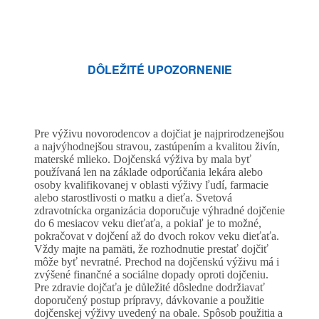
DÔLEŽITÉ UPOZORNENIE
Pre výživu novorodencov a dojčiat je najprirodzenejšou
a najvýhodnejšou stravou, zastúpením a kvalitou živín,
materské mlieko. Dojčenská výživa by mala byť
používaná len na základe odporúčania lekára alebo
osoby kvalifikovanej v oblasti výživy ľudí, farmacie
alebo starostlivosti o matku a dieťa. Svetová
zdravotnícka organizácia doporučuje výhradné dojčenie
do 6 mesiacov veku dieťaťa, a pokiaľ je to možné,
pokračovat v dojčení až do dvoch rokov veku dieťaťa.
Vždy majte na pamäti, že rozhodnutie prestať dojčiť
môže byť nevratné. Prechod na dojčenskú výživu má i
zvýšené finančné a sociálne dopady oproti dojčeniu.
Pre zdravie dojčaťa je důležité dôsledne dodržiavať
doporučený postup prípravy, dávkovanie a použitie
dojčenskej výživy uvedený na obale. Spôsob použitia a