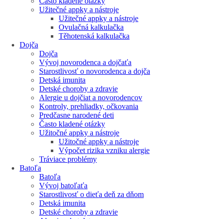
Často kladené otázky
Užitečné appky a nástroje
Užitečné appky a nástroje
Ovulačná kalkulačka
Těhotenská kalkulačka
Dojča
Dojča
Vývoj novorodenca a dojčaťa
Starostlivosť o novorodenca a dojča
Detská imunita
Detské choroby a zdravie
Alergie u dojčiat a novorodencov
Kontroly, prehliadky, očkovania
Predčasne narodené deti
Často kladené otázky
Užitočné appky a nástroje
Užitočné appky a nástroje
Výpočet rizika vzniku alergie
Tráviace problémy
Batoľa
Batoľa
Vývoj batoľaťa
Starostlivosť o dieťa deň za dňom
Detská imunita
Detské choroby a zdravie