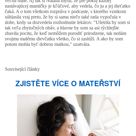
veľmi malé. Aj tak si Natália myslí, že pre pokoj každej
nastávajúcej mamičky je kľúčové, aby vedela, čo ju a jej dieťatko
čaká. A o tom všetkom rozpráva v podcaste, s ktorého vznikom
súhlasila vraj preto, že by si sama niečo také rada vypočula v
dobe, kedy sa dozvedela rozhodnutie lekárov. "Ušetrila by som si
tak veľa zbytočných obáv, a hlavne by som sa asi rýchlejšie
zbavila pocitu, že keď nemôžem porodiť prirodzene, tak nedám
svojmu malému dievčatku všetko, čo si zaslúži. A ako by som
potom mohla byť dobrou matkou," uzatvára.
Související články
ZJISTĚTE VÍCE O MATEŘSTVÍ