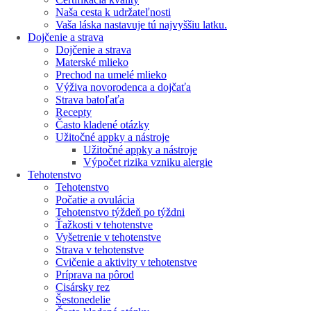
Naša cesta k udržateľnosti
Vaša láska nastavuje tú najvyššiu latku.
Dojčenie a strava
Dojčenie a strava
Materské mlieko
Prechod na umelé mlieko
Výživa novorodenca a dojčaťa
Strava batoľaťa
Recepty
Často kladené otázky
Užitočné appky a nástroje
Užitočné appky a nástroje
Výpočet rizika vzniku alergie
Tehotenstvo
Tehotenstvo
Počatie a ovulácia
Tehotenstvo týždeň po týždni
Ťažkosti v tehotenstve
Vyšetrenie v tehotenstve
Strava v tehotenstve
Cvičenie a aktivity v tehotenstve
Príprava na pôrod
Cisársky rez
Šestonedelie