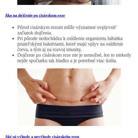
Ako na dojčenie po cisárskom reze
Pôrod cisárskym rezom môže významne ovplyvniť
začiatok dojčenia.
Pri pôrode nedochádza k osídleniu organizmu bábätka
priateľskými baktériami, ktoré majú vplyv na osídlenie
čreva, a tým aj na rozvoj imunity.
Dojčenie po cisárskom reze nie je nemožné, len to niekedy
nejde spočiatku tak hladko a je potrebné viac úsilia.
Aké sú výhody a nevýhody cisárskeho rezu