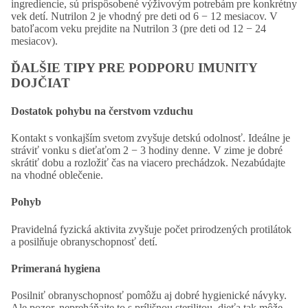
ingrediencie, sú prispôsobené výživovým potrebám pre konkrétny
vek detí. Nutrilon 2 je vhodný pre deti od 6 − 12 mesiacov. V
batoľacom veku prejdite na Nutrilon 3 (pre deti od 12 − 24
mesiacov).
ĎALŠIE TIPY PRE PODPORU IMUNITY
DOJČIAT
Dostatok pohybu na čerstvom vzduchu
Kontakt s vonkajším svetom zvyšuje detskú odolnosť. Ideálne je
stráviť vonku s dieťaťom 2 − 3 hodiny denne. V zime je dobré
skrátiť dobu a rozložiť čas na viacero prechádzok. Nezabúdajte
na vhodné oblečenie.
Pohyb
Pravidelná fyzická aktivita zvyšuje počet prirodzených protilátok
a posilňuje obranyschopnosť detí.
Primeraná hygiena
Posilniť obranyschopnosť pomôžu aj dobré hygienické návyky.
Ale pozor, nepreháňajte to s prílišnou sterilitou, dieťa tak môže