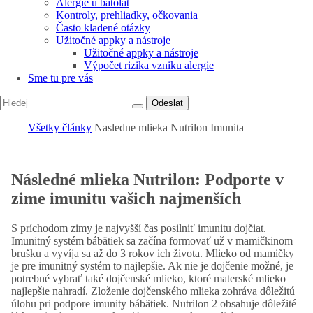
Alergie u batolat
Kontroly, prehliadky, očkovania
Často kladené otázky
Užitočné appky a nástroje
Užitočné appky a nástroje
Výpočet rizika vzniku alergie
Sme tu pre vás
Odeslat
Všetky články
Nasledne mlieka Nutrilon Imunita
Následné mlieka Nutrilon: Podporte v
zime imunitu vašich najmenších
S príchodom zimy je najvyšší čas posilniť imunitu dojčiat.
Imunitný systém bábätiek sa začína formovať už v mamičkinom
brušku a vyvíja sa až do 3 rokov ich života. Mlieko od mamičky
je pre imunitný systém to najlepšie. Ak nie je dojčenie možné, je
potrebné vybrať také dojčenské mlieko, ktoré materské mlieko
najlepšie nahradí. Zloženie dojčenského mlieka zohráva dôležitú
úlohu pri podpore imunity bábätiek. Nutrilon 2 obsahuje dôležité