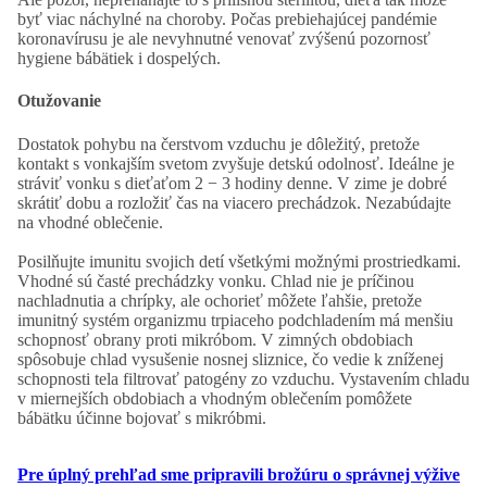
byť viac náchylné na choroby. Počas prebiehajúcej pandémie
koronavírusu je ale nevyhnutné venovať zvýšenú pozornosť
hygiene bábätiek i dospelých.
Otužovanie
Dostatok pohybu na čerstvom vzduchu je dôležitý, pretože
kontakt s vonkajším svetom zvyšuje detskú odolnosť. Ideálne je
stráviť vonku s dieťaťom 2 − 3 hodiny denne. V zime je dobré
skrátiť dobu a rozložiť čas na viacero prechádzok. Nezabúdajte
na vhodné oblečenie.
Posilňujte imunitu svojich detí všetkými možnými prostriedkami.
Vhodné sú časté prechádzky vonku. Chlad nie je príčinou
nachladnutia a chrípky, ale ochorieť môžete ľahšie, pretože
imunitný systém organizmu trpiaceho podchladením má menšiu
schopnosť obrany proti mikróbom. V zimných obdobiach
spôsobuje chlad vysušenie nosnej sliznice, čo vedie k zníženej
schopnosti tela filtrovať patogény zo vzduchu. Vystavením chladu
v miernejších obdobiach a vhodným oblečením pomôžete
bábätku účinne bojovať s mikróbmi.
Pre úplný prehľad sme pripravili brožúru o správnej výžive