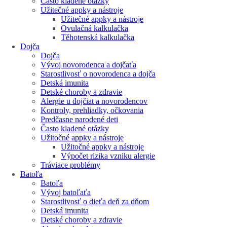
Často kladené otázky
Užitečné appky a nástroje
Užitečné appky a nástroje
Ovulačná kalkulačka
Těhotenská kalkulačka
Dojča
Dojča
Vývoj novorodenca a dojčaťa
Starostlivosť o novorodenca a dojča
Detská imunita
Detské choroby a zdravie
Alergie u dojčiat a novorodencov
Kontroly, prehliadky, očkovania
Predčasne narodené deti
Často kladené otázky
Užitočné appky a nástroje
Užitočné appky a nástroje
Výpočet rizika vzniku alergie
Tráviace problémy
Batoľa
Batoľa
Vývoj batoľaťa
Starostlivosť o dieťa deň za dňom
Detská imunita
Detské choroby a zdravie