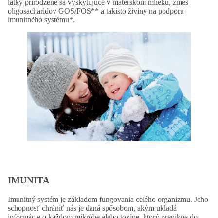
látky prirodzene sa vyskytujúce v materskom mlieku, zmes
oligosacharidov GOS/FOS** a takisto živiny na podporu
imunitného systému*.
IMUNITA
Imunitný systém je základom fungovania celého organizmu. Jeho
schopnosť chrániť nás je daná spôsobom, akým ukladá
informácie o každom mikróbe alebo toxíne, ktorý prenikne do