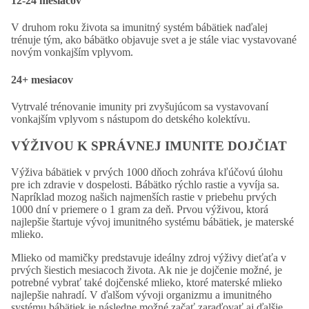
12-24 mesiacov
V druhom roku života sa imunitný systém bábätiek naďalej
trénuje tým, ako bábätko objavuje svet a je stále viac vystavované
novým vonkajším vplyvom.
24+ mesiacov
Vytrvalé trénovanie imunity pri zvyšujúcom sa vystavovaní
vonkajším vplyvom s nástupom do detského kolektívu.
VÝŽIVOU K SPRÁVNEJ IMUNITE DOJČIAT
Výživa bábätiek v prvých 1000 dňoch zohráva kľúčovú úlohu
pre ich zdravie v dospelosti. Bábätko rýchlo rastie a vyvíja sa.
Napríklad mozog našich najmenších rastie v priebehu prvých
1000 dní v priemere o 1 gram za deň. Prvou výživou, ktorá
najlepšie štartuje vývoj imunitného systému bábätiek, je materské
mlieko.
Mlieko od mamičky predstavuje ideálny zdroj výživy dieťaťa v
prvých šiestich mesiacoch života. Ak nie je dojčenie možné, je
potrebné vybrať také dojčenské mlieko, ktoré materské mlieko
najlepšie nahradí. V ďalšom vývoji organizmu a imunitného
systému bábätiek je následne možné začať zaraďovať aj ďalšie