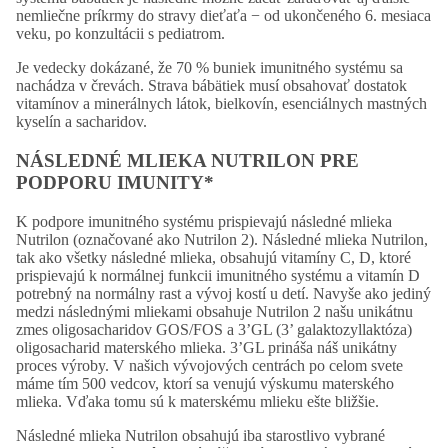
nemliečne príkrmy do stravy dieťaťa − od ukončeného 6. mesiaca
veku, po konzultácii s pediatrom.
Je vedecky dokázané, že 70 % buniek imunitného systému sa
nachádza v črevách. Strava bábätiek musí obsahovať dostatok
vitamínov a minerálnych látok, bielkovín, esenciálnych mastných
kyselín a sacharidov.
NÁSLEDNÉ MLIEKA NUTRILON PRE
PODPORU IMUNITY*
K podpore imunitného systému prispievajú následné mlieka
Nutrilon (označované ako Nutrilon 2). Následné mlieka Nutrilon,
tak ako všetky následné mlieka, obsahujú vitamíny C, D, ktoré
prispievajú k normálnej funkcii imunitného systému a vitamín D
potrebný na normálny rast a vývoj kostí u detí. Navyše ako jediný
medzi následnými mliekami obsahuje Nutrilon 2 našu unikátnu
zmes oligosacharidov GOS/FOS a 3’GL (3’ galaktozyllaktóza)
oligosacharid materského mlieka. 3’GL prináša náš unikátny
proces výroby. V našich vývojových centrách po celom svete
máme tím 500 vedcov, ktorí sa venujú výskumu materského
mlieka. Vďaka tomu sú k materskému mlieku ešte bližšie.
Následné mlieka Nutrilon obsahujú iba starostlivo vybrané