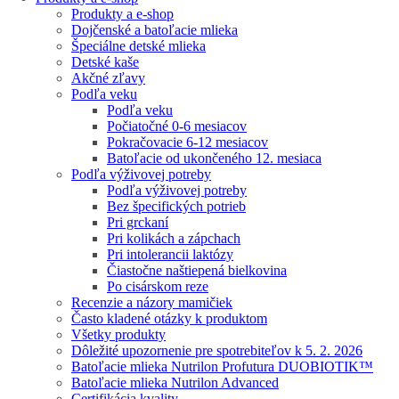
Produkty a e-shop
Dojčenské a batoľacie mlieka
Špeciálne detské mlieka
Detské kaše
Akčné zľavy
Podľa veku
Podľa veku
Počiatočné 0-6 mesiacov
Pokračovacie 6-12 mesiacov
Batoľacie od ukončeného 12. mesiaca
Podľa výživovej potreby
Podľa výživovej potreby
Bez špecifických potrieb
Pri grckaní
Pri kolikách a zápchach
Pri intolerancii laktózy
Čiastočne naštiepená bielkovina
Po cisárskom reze
Recenzie a názory mamičiek
Často kladené otázky k produktom
Všetky produkty
Dôležité upozornenie pre spotrebiteľov k 5. 2. 2026
Batoľacie mlieka Nutrilon Profutura DUOBIOTIK™
Batoľacie mlieka Nutrilon Advanced
Certifikácia kvality