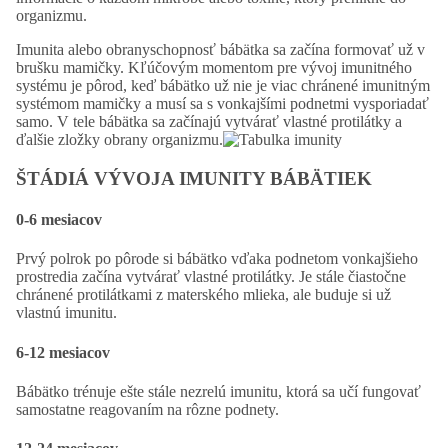
organizmu.
Imunita alebo obranyschopnosť bábätka sa začína formovať už v
brušku mamičky. Kľúčovým momentom pre vývoj imunitného
systému je pôrod, keď bábätko už nie je viac chránené imunitným
systémom mamičky a musí sa s vonkajšími podnetmi vysporiadať
samo. V tele bábätka sa začínajú vytvárať vlastné protilátky a
ďalšie zložky obrany organizmu.
ŠTÁDIÁ VÝVOJA IMUNITY BÁBÄTIEK
0-6 mesiacov
Prvý polrok po pôrode si bábätko vďaka podnetom vonkajšieho
prostredia začína vytvárať vlastné protilátky. Je stále čiastočne
chránené protilátkami z materského mlieka, ale buduje si už
vlastnú imunitu.
6-12 mesiacov
Bábätko trénuje ešte stále nezrelú imunitu, ktorá sa učí fungovať
samostatne reagovaním na rôzne podnety.