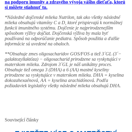
na podporu imunity a zdravého vývoja vášho dieťaťa, ktorú
si môžete stiahnuť tu.
*Následné dojčenské mlieka Nutrilon, tak ako všetky následné
mlieka obsahujú vitamíny C a D, ktoré prispievajú k normálnej
funkcii imunitného systému. Dojčenie je najprirodzenejším
spôsobom výživy dojčiat. Dojčenská výživa by mala byť
používaná na odporúčanie pediatra. Spôsob použitia a ďalšie
informácie sú uvedené na obaloch.
**Obsahuje zmes oligosacharidov GOS/FOS a tiež 3´GL (3´−
galaktozyllaktóza) − oligosacharid prirodzene sa vyskytujúci v
materskom mlieku. Zdrojom 3´GL je náš unikátny proces.
Obsahuje tiež omega 3 (DHA) a 6 (AA) mastné kyseliny
prirodzene sa vyskytujúce v materskom mlieku. DHA = kyselina
dokozahexaénová, AA = kyselina arachidónová. Podľa
požiadaviek legislatívy všetky následné mlieka obsahujú DHA.
Související články