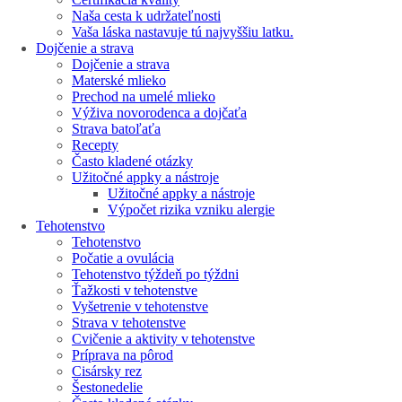
Naša cesta k udržateľnosti
Vaša láska nastavuje tú najvyššiu latku.
Dojčenie a strava
Dojčenie a strava
Materské mlieko
Prechod na umelé mlieko
Výživa novorodenca a dojčaťa
Strava batoľaťa
Recepty
Často kladené otázky
Užitočné appky a nástroje
Užitočné appky a nástroje
Výpočet rizika vzniku alergie
Tehotenstvo
Tehotenstvo
Počatie a ovulácia
Tehotenstvo týždeň po týždni
Ťažkosti v tehotenstve
Vyšetrenie v tehotenstve
Strava v tehotenstve
Cvičenie a aktivity v tehotenstve
Príprava na pôrod
Cisársky rez
Šestonedelie