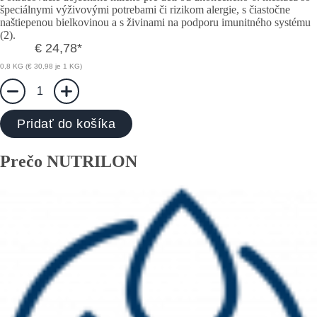
špeciálnymi výživovými potrebami či rizikom alergie, s čiastočne
naštiepenou bielkovinou a s živinami na podporu imunitného systému
(2).
€ 24,78
*
0,8 KG (€ 30,98 je 1 KG)
1
Pridať do košíka
Prečo NUTRILON