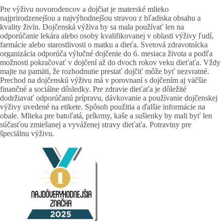
Pre výživu novorodencov a dojčiat je materské mlieko
najprirodzenejšou a najvýhodnejšou stravou z hľadiska obsahu a
kvality živín. Dojčenská výživa by sa mala používať len na
odporúčanie lekára alebo osoby kvalifikovanej v oblasti výživy ľudí,
farmácie alebo starostlivosti o matku a dieťa. Svetová zdravotnícka
organizácia odporúča výlučné dojčenie do 6. mesiaca života a podľa
možnosti pokračovať v dojčení až do dvoch rokov veku dieťaťa. Vždy
majte na pamäti, že rozhodnutie prestať dojčiť môže byť nezvratné.
Prechod na dojčenskú výživu má v porovnaní s dojčením aj väčšie
finančné a sociálne dôsledky. Pre zdravie dieťaťa je dôležité
dodržiavať odporúčanú prípravu, dávkovanie a používanie dojčenskej
výživy uvedené na etikete. Spôsob použitia a ďalšie informácie na
obale. Mlieka pre batoľatá, príkrmy, kaše a sušienky by mali byť len
súčasťou zmiešanej a vyváženej stravy dieťaťa. Potraviny pre
špeciálnu výživu.