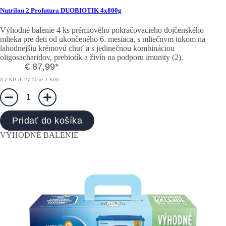
Nutrilon 2 Profutura DUOBIOTIK 4x800g
Výhodné balenie 4 ks prémiového pokračovacieho dojčenského
mlieka pre deti od ukončeného 6. mesiaca, s mliečnym tukom na
lahodnejšiu krémovú chuť a s jedinečnou kombináciou
oligosacharidov, prebiotík a živín na podporu imunity (2).
€ 87,99
*
3,2 KG (€ 27,50 je 1 KG)
1
Pridať do košíka
VÝHODNÉ BALENIE