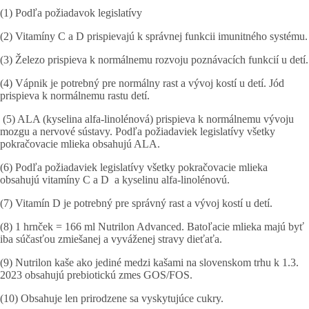
(1) Podľa požiadavok legislatívy
(2) Vitamíny C a D prispievajú k správnej funkcii imunitného systému.
(3) Železo prispieva k normálnemu rozvoju poznávacích funkcií u detí.
(4) Vápnik je potrebný pre normálny rast a vývoj kostí u detí. Jód
prispieva k normálnemu rastu detí.
(5) ALA (kyselina alfa-linolénová) prispieva k normálnemu vývoju
mozgu a nervové sústavy. Podľa požiadaviek legislatívy všetky
pokračovacie mlieka obsahujú ALA.
(6) Podľa požiadaviek legislatívy všetky pokračovacie mlieka
obsahujú vitamíny C a D a kyselinu alfa-linolénovú.
(7) Vitamín D je potrebný pre správný rast a vývoj kostí u detí.
(8) 1 hrnček = 166 ml Nutrilon Advanced. Batoľacie mlieka majú byť
iba súčasťou zmiešanej a vyváženej stravy dieťaťa.
(9) Nutrilon kaše ako jediné medzi kašami na slovenskom trhu k 1.3.
2023 obsahujú prebiotickú zmes GOS/FOS.
(10) Obsahuje len prirodzene sa vyskytujúce cukry.