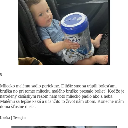
5
Mliecko malému sadlo perfektne. Dlhšie sme sa trápili bolesťami
bruška no pri tomto mliecku malého bruško prestalo bolieť. Keďže je
narodený cisárskym rezom nam toto mliecko padlo ako z neba.
Malému sa lepšie kaká a uľahčilo to život nám obom. Konečne mám
doma šťastne dieťa.
Lenka | Testuj.to