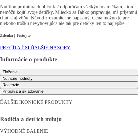
Nutrilon profutura duobiotik 2 odporúčam všetkým mamičkám, ktoré
nemôžu kojiť svoje detičky. Mliecko sa ľahko pripravuje, má príjemnú
chuť a aj vôňu. Návod zrozumiteľne napísaný. Cena možno je pre
niekoho trošku nevyhovujúca ale tak pre detičky len to najlepšie.
Zdenka | Testuj.to
PREČÍTAŤ SI ĎALŠIE NÁZORY
Informácie o produkte
Zloženie
Nutričné ​​hodnoty
Recenzie
Príprava a skladovanie
ĎALŠIE IKONICKÉ PRODUKTY
Rodičia a deti ich milujú
VÝHODNÉ BALENIE