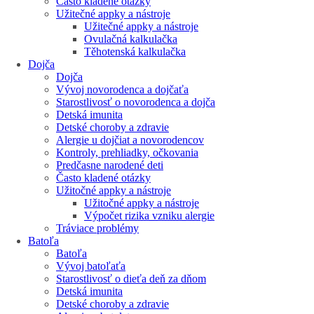
Často kladené otázky
Užitečné appky a nástroje
Užitečné appky a nástroje
Ovulačná kalkulačka
Těhotenská kalkulačka
Dojča
Dojča
Vývoj novorodenca a dojčaťa
Starostlivosť o novorodenca a dojča
Detská imunita
Detské choroby a zdravie
Alergie u dojčiat a novorodencov
Kontroly, prehliadky, očkovania
Predčasne narodené deti
Často kladené otázky
Užitočné appky a nástroje
Užitočné appky a nástroje
Výpočet rizika vzniku alergie
Tráviace problémy
Batoľa
Batoľa
Vývoj batoľaťa
Starostlivosť o dieťa deň za dňom
Detská imunita
Detské choroby a zdravie