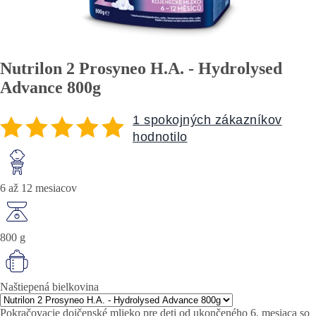
Nutrilon 2 Prosyneo H.A. - Hydrolysed
Advance 800g
1 spokojných zákazníkov
hodnotilo
6 až 12 mesiacov
800 g
Naštiepená bielkovina
Pokračovacie dojčenské mlieko pre deti od ukončeného 6. mesiaca so