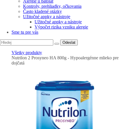
Alergie u batolat
Kontroly, prehliadky, očkovania
Často kladené otázky
Užitočné appky a nástroje
Užitočné appky a nástroje
Výpočet rizika vzniku alergie
Sme tu pre vás
Odeslat
Všetky produkty
Nutrilon 2 Prosyneo HA 800g - Hypoalergénne mlieko pre
dojčatá