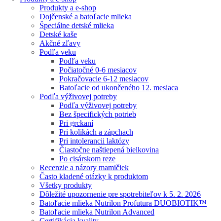
Produkty a e-shop
Dojčenské a batoľacie mlieka
Špeciálne detské mlieka
Detské kaše
Akčné zľavy
Podľa veku
Podľa veku
Počiatočné 0-6 mesiacov
Pokračovacie 6-12 mesiacov
Batoľacie od ukončeného 12. mesiaca
Podľa výživovej potreby
Podľa výživovej potreby
Bez špecifických potrieb
Pri grckaní
Pri kolikách a zápchach
Pri intolerancii laktózy
Čiastočne naštiepená bielkovina
Po cisárskom reze
Recenzie a názory mamičiek
Často kladené otázky k produktom
Všetky produkty
Dôležité upozornenie pre spotrebiteľov k 5. 2. 2026
Batoľacie mlieka Nutrilon Profutura DUOBIOTIK™
Batoľacie mlieka Nutrilon Advanced
Certifikácia kvality