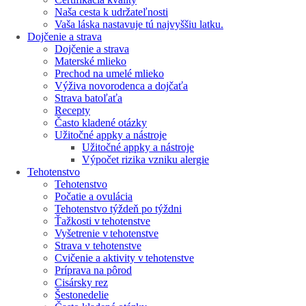
Naša cesta k udržateľnosti
Vaša láska nastavuje tú najvyššiu latku.
Dojčenie a strava
Dojčenie a strava
Materské mlieko
Prechod na umelé mlieko
Výživa novorodenca a dojčaťa
Strava batoľaťa
Recepty
Často kladené otázky
Užitočné appky a nástroje
Užitočné appky a nástroje
Výpočet rizika vzniku alergie
Tehotenstvo
Tehotenstvo
Počatie a ovulácia
Tehotenstvo týždeň po týždni
Ťažkosti v tehotenstve
Vyšetrenie v tehotenstve
Strava v tehotenstve
Cvičenie a aktivity v tehotenstve
Príprava na pôrod
Cisársky rez
Šestonedelie