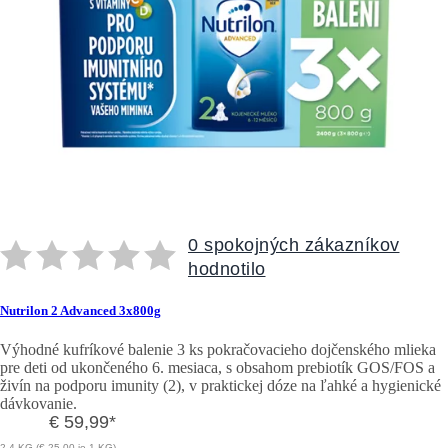
0 spokojných zákazníkov
hodnotilo
Nutrilon 2 Advanced 3x800g
Výhodné kufríkové balenie 3 ks pokračovacieho dojčenského mlieka
pre deti od ukončeného 6. mesiaca, s obsahom prebiotík GOS/FOS a
živín na podporu imunity (2), v praktickej dóze na ľahké a hygienické
dávkovanie.
€ 59,99
*
2,4 KG (€ 25,00 je 1 KG)