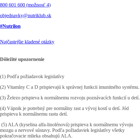
800 601 600 (možnosť 4)
objednavky@nutriklub.sk
#Nutrilon
Najčastejšie kladené otázky
Dôležité upozornenie
(1) Podľa požiadavok legislatívy
(2) Vitamíny C a D prispievajú k správnej funkcii imunitného systému.
(3) Železo prispieva k normálnemu rozvoju poznávacích funkcií u detí.
(4) Vápnik je potrebný pre normálny rast a vývoj kostí u detí. Jód
prispieva k normálnemu rastu detí.
(5) ALA (kyselina alfa-linolénová) prispieva k normálnemu vývoju
mozgu a nervové sústavy. Podľa požiadaviek legislatívy všetky
pokračovacie mlieka obsahujú ALA.