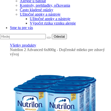
Alergie u batolat
Kontroly, prehliadky, očkovania
Často kladené otázky
Užitočné appky a nástroje
Užitočné appky a nástroje
Výpočet rizika vzniku alergie
Sme tu pre vás
Odeslat
Všetky produkty
Nutrilon 2 Advanced 6x800g - Dojčenské mlieko pre zdravý
vývoj