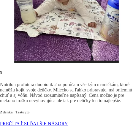
5
Nutrilon profutura duobiotik 2 odporúčam všetkým mamičkám, ktoré
nemôžu kojiť svoje detičky. Mliecko sa ľahko pripravuje, má príjemnú
chuť a aj vôňu. Návod zrozumiteľne napísaný. Cena možno je pre
niekoho trošku nevyhovujúca ale tak pre detičky len to najlepšie.
Zdenka | Testuj.to
PREČÍTAŤ SI ĎALŠIE NÁZORY