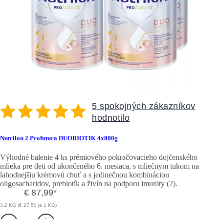
5 spokojných zákazníkov
hodnotilo
Nutrilon 2 Profutura DUOBIOTIK 4x800g
Výhodné balenie 4 ks prémiového pokračovacieho dojčenského
mlieka pre deti od ukončeného 6. mesiaca, s mliečnym tukom na
lahodnejšiu krémovú chuť a s jedinečnou kombináciou
oligosacharidov, prebiotík a živín na podporu imunity (2).
€ 87,99
*
3,2 KG (€ 27,50 je 1 KG)