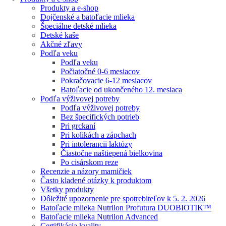
Produkty a e-shop
Dojčenské a batoľacie mlieka
Špeciálne detské mlieka
Detské kaše
Akčné zľavy
Podľa veku
Podľa veku
Počiatočné 0-6 mesiacov
Pokračovacie 6-12 mesiacov
Batoľacie od ukončeného 12. mesiaca
Podľa výživovej potreby
Podľa výživovej potreby
Bez špecifických potrieb
Pri grckaní
Pri kolikách a zápchach
Pri intolerancii laktózy
Čiastočne naštiepená bielkovina
Po cisárskom reze
Recenzie a názory mamičiek
Často kladené otázky k produktom
Všetky produkty
Dôležité upozornenie pre spotrebiteľov k 5. 2. 2026
Batoľacie mlieka Nutrilon Profutura DUOBIOTIK™
Batoľacie mlieka Nutrilon Advanced
Certifikácia kvality