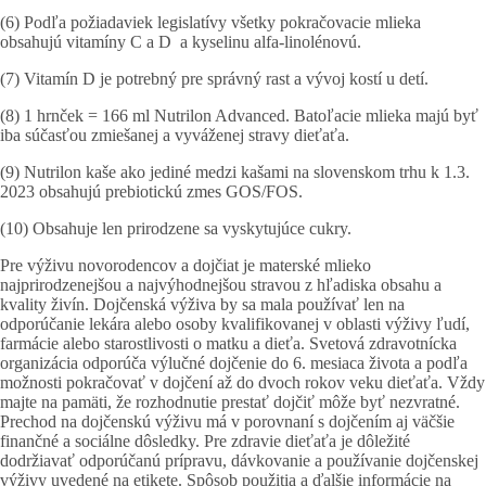
(6) Podľa požiadaviek legislatívy všetky pokračovacie mlieka
obsahujú vitamíny C a D a kyselinu alfa-linolénovú.
(7) Vitamín D je potrebný pre správný rast a vývoj kostí u detí.
(8) 1 hrnček = 166 ml Nutrilon Advanced. Batoľacie mlieka majú byť
iba súčasťou zmiešanej a vyváženej stravy dieťaťa.
(9) Nutrilon kaše ako jediné medzi kašami na slovenskom trhu k 1.3.
2023 obsahujú prebiotickú zmes GOS/FOS.
(10) Obsahuje len prirodzene sa vyskytujúce cukry.
Pre výživu novorodencov a dojčiat je materské mlieko
najprirodzenejšou a najvýhodnejšou stravou z hľadiska obsahu a
kvality živín. Dojčenská výživa by sa mala používať len na
odporúčanie lekára alebo osoby kvalifikovanej v oblasti výživy ľudí,
farmácie alebo starostlivosti o matku a dieťa. Svetová zdravotnícka
organizácia odporúča výlučné dojčenie do 6. mesiaca života a podľa
možnosti pokračovať v dojčení až do dvoch rokov veku dieťaťa. Vždy
majte na pamäti, že rozhodnutie prestať dojčiť môže byť nezvratné.
Prechod na dojčenskú výživu má v porovnaní s dojčením aj väčšie
finančné a sociálne dôsledky. Pre zdravie dieťaťa je dôležité
dodržiavať odporúčanú prípravu, dávkovanie a používanie dojčenskej
výživy uvedené na etikete. Spôsob použitia a ďalšie informácie na