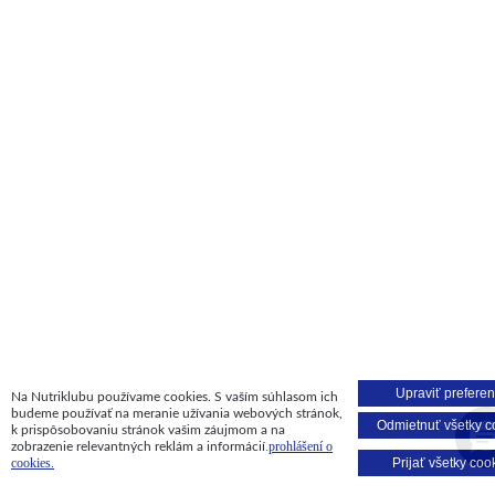
Upraviť preferen
Na Nutriklubu používame cookies. S vaším súhlasom ich
budeme používať na meranie užívania webových stránok,
Odmietnuť všetky c
k prispôsobovaniu stránok vašim záujmom a na
.
prohlášení o
zobrazenie relevantných reklám a informácií
Prijať všetky coo
cookies.