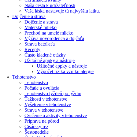
Naša cesta k udržateľnosti
Vaša láska nastavuje tú najvyššiu latku.
Dojčenie a strava
Dojčenie a strava
Materské mlieko
Prechod na umelé mlieko
Výživa novorodenca a dojčaťa
Strava batoľaťa
Recepty
Často kladené otázky
Užitočné appky a nástroje
Užitočné appky a nástroje
Výpočet rizika vzniku alergie
Tehotenstvo
Tehotenstvo
Počatie a ovulácia
Tehotenstvo týždeň po týždni
Ťažkosti v tehotenstve
Vyšetrenie v tehotenstve
Strava v tehotenstve
Cvičenie a aktivity v tehotenstve
Príprava na pôrod
Cisársky rez
Šestonedelie