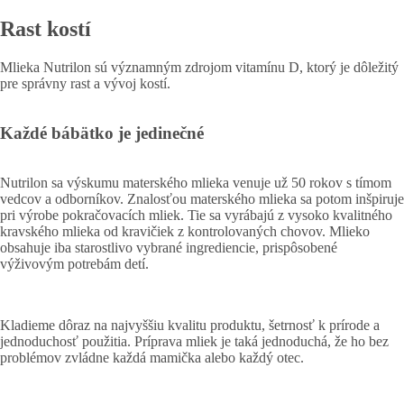
Rast kostí
Mlieka Nutrilon sú významným zdrojom vitamínu D, ktorý je dôležitý
pre správny rast a vývoj kostí.
Každé bábätko je jedinečné
Nutrilon sa výskumu materského mlieka venuje už 50 rokov s tímom
vedcov a odborníkov. Znalosťou materského mlieka sa potom inšpiruje
pri výrobe pokračovacích mliek. Tie sa vyrábajú z vysoko kvalitného
kravského mlieka od kravičiek z kontrolovaných chovov. Mlieko
obsahuje iba starostlivo vybrané ingrediencie, prispôsobené
výživovým potrebám detí.
Kladieme dôraz na najvyššiu kvalitu produktu, šetrnosť k prírode a
jednoduchosť použitia. Príprava mliek je taká jednoduchá, že ho bez
problémov zvládne každá mamička alebo každý otec.