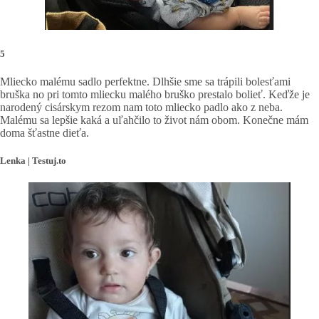
5
Mliecko malému sadlo perfektne. Dlhšie sme sa trápili bolesťami
bruška no pri tomto mliecku malého bruško prestalo bolieť. Keďže je
narodený cisárskym rezom nam toto mliecko padlo ako z neba.
Malému sa lepšie kaká a uľahčilo to život nám obom. Konečne mám
doma šťastne dieťa.
Lenka | Testuj.to