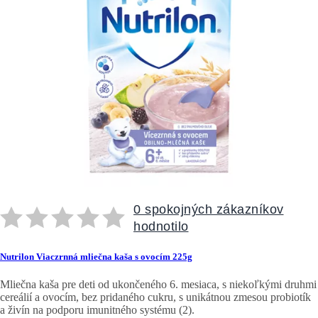
0 spokojných zákazníkov
hodnotilo
Nutrilon Viaczrnná mliečna kaša s ovocím 225g
Mliečna kaša pre deti od ukončeného 6. mesiaca, s niekoľkými druhmi
cereálií a ovocím, bez pridaného cukru, s unikátnou zmesou probiotík
a živín na podporu imunitného systému (2).