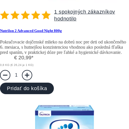
1 spokojných zákazníkov
hodnotilo
Nutrilon 2 Advanced Good Night 800g
Pokračovacie dojčenské mlieko na dobrú noc pre deti od ukončeného
6. mesiaca, s hutnejšou konzistenciou vhodnou ako posledná fľaška
pred spaním, v praktickej dóze pre ľahké a hygienické dávkovanie.
€ 20,99
*
0,8 KG (€ 26,24 je 1 KG)
1
Pridať do košíka