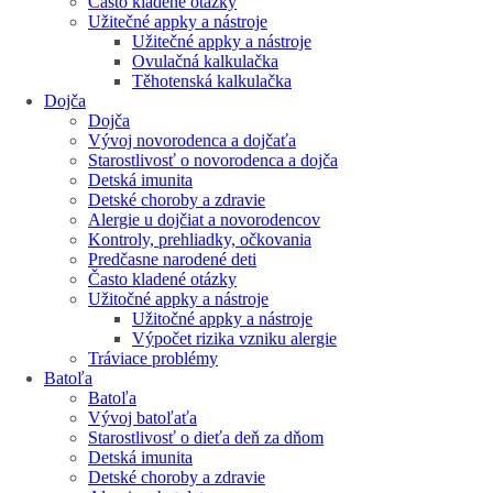
Často kladené otázky
Užitečné appky a nástroje
Užitečné appky a nástroje
Ovulačná kalkulačka
Těhotenská kalkulačka
Dojča
Dojča
Vývoj novorodenca a dojčaťa
Starostlivosť o novorodenca a dojča
Detská imunita
Detské choroby a zdravie
Alergie u dojčiat a novorodencov
Kontroly, prehliadky, očkovania
Predčasne narodené deti
Často kladené otázky
Užitočné appky a nástroje
Užitočné appky a nástroje
Výpočet rizika vzniku alergie
Tráviace problémy
Batoľa
Batoľa
Vývoj batoľaťa
Starostlivosť o dieťa deň za dňom
Detská imunita
Detské choroby a zdravie