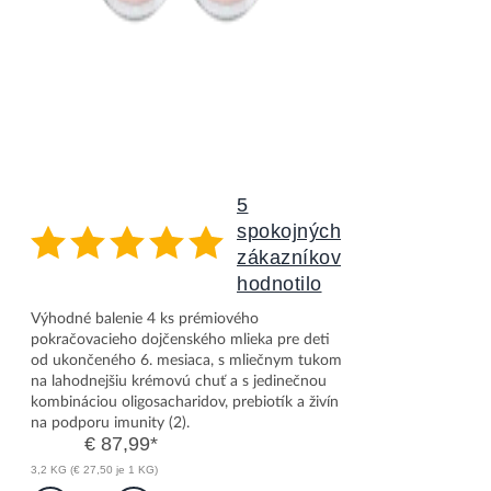
5
spokojných
zákazníkov
hodnotilo
Nutrilon 2 Profutura DUOBIOTIK 4x800g
Výhodné balenie 4 ks prémiového
pokračovacieho dojčenského mlieka pre deti
od ukončeného 6. mesiaca, s mliečnym tukom
na lahodnejšiu krémovú chuť a s jedinečnou
kombináciou oligosacharidov, prebiotík a živín
na podporu imunity (2).
€ 87,99
*
3,2 KG (€ 27,50 je 1 KG)