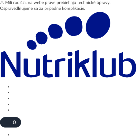
⚠️ Milí rodičia, na webe práve prebiehajú technické úpravy.
Ospravedlňujeme sa za prípadné komplikácie.
Prihlásiť sa
Profil
Odhlásiť sa
0
Produkty a e-shop