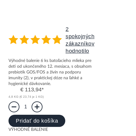
2
spokojných
zákazníkov
hodnotilo
Nutrilon 3 Advanced 6x800g
Výhodné balenie 6 ks batoľacieho mlieka pre
deti od ukončeného 12. mesiaca, s obsahom
prebiotík GOS/FOS a živín na podporu
imunity (2), v praktickej dóze na ľahké a
hygienické dávkovanie.
€ 113,94
*
4,8 KG (€ 23,74 je 1 KG)
1
Pridať do košíka
VÝHODNÉ BALENIE