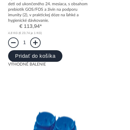
deti od ukončeného 24. mesiaca, s obsahom
prebiotík GOS/FOS a živín na podporu
imunity (2), v praktickej dóze na ľahké a
hygienické dávkovanie.
€ 113,94
*
4,8 KG (€ 23,74 je 1 KG)
1
Pridať do košíka
VÝHODNÉ BALENIE