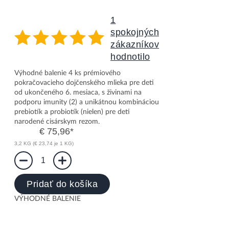
1
spokojných
zákazníkov
hodnotilo
Nutrilon 2 Profutura CESARBIOTIK 4x800g
Výhodné balenie 4 ks prémiového
pokračovacieho dojčenského mlieka pre deti
od ukončeného 6. mesiaca, s živinami na
podporu imunity (2) a unikátnou kombináciou
prebiotík a probiotík (nielen) pre deti
narodené cisárskym rezom.
€ 75,96
*
3,2 KG (€ 23,74 je 1 KG)
1
Pridať do košíka
VÝHODNÉ BALENIE