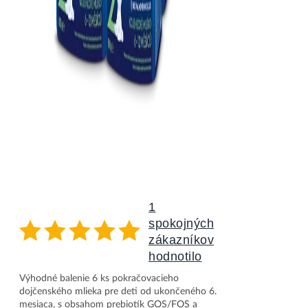
1
spokojných
zákazníkov
hodnotilo
Nutrilon 2 Advanced 6x800g
Výhodné balenie 6 ks pokračovacieho
dojčenského mlieka pre deti od ukončeného 6.
mesiaca, s obsahom prebiotík GOS/FOS a