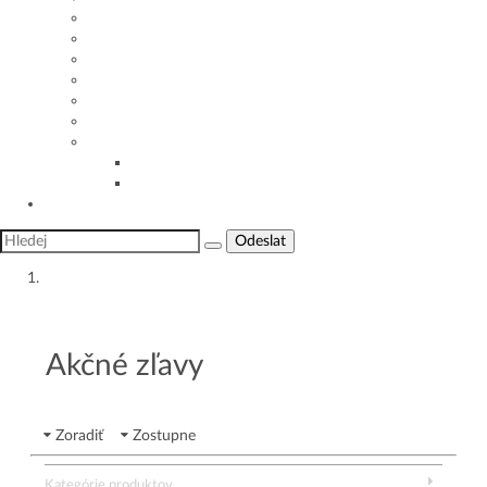
Starostlivosť o dieťa deň za dňom
Detská imunita
Detské choroby a zdravie
Alergie u batolat
Kontroly, prehliadky, očkovania
Často kladené otázky
Užitočné appky a nástroje
Užitočné appky a nástroje
Výpočet rizika vzniku alergie
Sme tu pre vás
Odeslat
Produkty a e-shop
Akčné zľavy
Zoradiť
Zostupne
Kategórie produktov