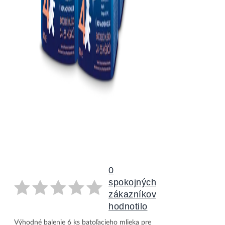
0
spokojných
zákazníkov
hodnotilo
Nutrilon 4 Advanced 6x800g
Výhodné balenie 6 ks batoľacieho mlieka pre