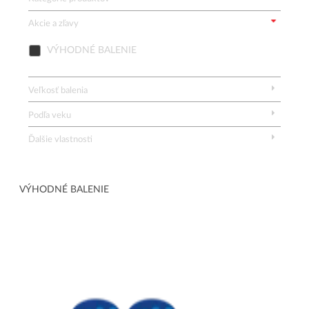
Akcie a zľavy
VÝHODNÉ BALENIE
Veľkosť balenia
Podľa veku
Ďalšie vlastnosti
Vymazať všetky filtre
VÝHODNÉ BALENIE