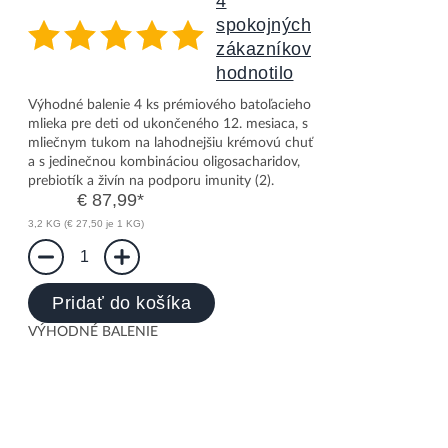
4
spokojných
zákazníkov
hodnotilo
Nutrilon 3 Profutura DUOBIOTIK 4x800g
Výhodné balenie 4 ks prémiového batoľacieho
mlieka pre deti od ukončeného 12. mesiaca, s
mliečnym tukom na lahodnejšiu krémovú chuť
a s jedinečnou kombináciou oligosacharidov,
prebiotík a živín na podporu imunity (2).
€ 87,99
*
3,2 KG (€ 27,50 je 1 KG)
1
Pridať do košíka
VÝHODNÉ BALENIE