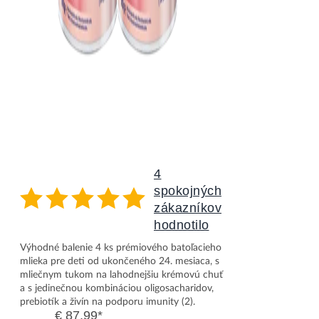
4
spokojných
zákazníkov
hodnotilo
Nutrilon 4 Profutura DUOBIOTIK 4x800g
Výhodné balenie 4 ks prémiového batoľacieho
mlieka pre deti od ukončeného 24. mesiaca, s
mliečnym tukom na lahodnejšiu krémovú chuť
a s jedinečnou kombináciou oligosacharidov,
prebiotík a živín na podporu imunity (2).
€ 87,99
*